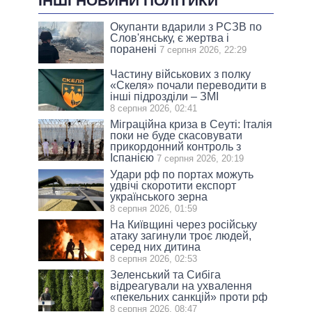
ІНШІ НОВИНИ ПОЛІТИКИ
Окупанти вдарили з РСЗВ по
Слов'янську, є жертва і
поранені
7 серпня 2026, 22:29
Частину військових з полку
«Скеля» почали переводити в
інші підрозділи – ЗМІ
8 серпня 2026, 02:41
Міграційна криза в Сеуті: Італія
поки не буде скасовувати
прикордонний контроль з
Іспанією
7 серпня 2026, 20:19
Удари рф по портах можуть
удвічі скоротити експорт
українського зерна
8 серпня 2026, 01:59
На Київщині через російську
атаку загинули троє людей,
серед них дитина
8 серпня 2026, 02:53
Зеленський та Сибіга
відреагували на ухвалення
«пекельних санкцій» проти рф
8 серпня 2026, 08:47