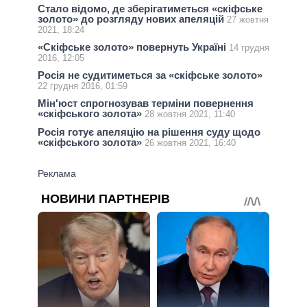
Стало відомо, де зберігатиметься «скіфське
золото» до розгляду нових апеляцій
27 жовтня
2021, 18:24
«Скіфське золото» повернуть Україні
14 грудня
2016, 12:05
Росія не судитиметься за «скіфське золото»
22 грудня 2016, 01:59
Мін'юст спрогнозував терміни повернення
«скіфського золота»
28 жовтня 2021, 11:40
Росія готує апеляцію на рішення суду щодо
«скіфського золота»
26 жовтня 2021, 16:40