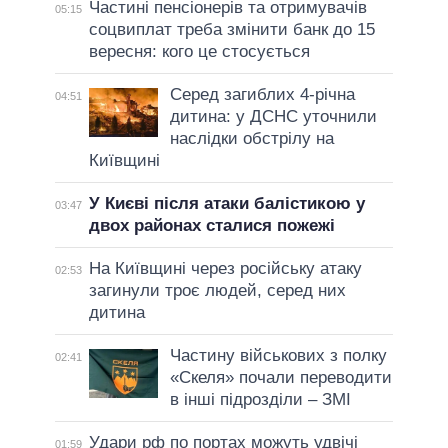
Частині пенсіонерів та отримувачів
05:15
соцвиплат треба змінити банк до 15
вересня: кого це стосується
Серед загиблих 4-річна
04:51
дитина: у ДСНС уточнили
наслідки обстрілу на
Київщині
У Києві після атаки балістикою у
03:47
двох районах сталися пожежі
На Київщині через російську атаку
02:53
загинули троє людей, серед них
дитина
Частину військових з полку
02:41
«Скеля» почали переводити
в інші підрозділи – ЗМІ
Удари рф по портах можуть удвічі
01:59