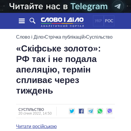
УКР
РОС
НОВИНИ
Слово і Діло
›
Стрічка публікацій
›
Суспільство
«Скіфське золото»:
ОБIЦЯНКИ
СТРІЧКА
ПОЛІТИКА
РФ так і не подала
ПОДІЇ
ЕКОНОМІКА
ПОЛIТИКИ
апеляцію, термін
СТАТТІ
СУСПІЛЬСТВО
ІНФОГРАФІКА
ДУМКИ
СВІТ
УСІ ПОЛІТИКИ
спливає через
ОГЛЯДИ
ПРЕЗИДЕНТ І ОФІС
тиждень
ВІДЕО
ДАЙДЖЕСТИ
ВЕРХОВНА РАДА
ПІДТРИМАТИ
КАБІНЕТ МІНІСТРІВ
ГОЛОВИ ОБЛАДМІНІСТРАЦІЙ
СУСПІЛЬСТВО
ПОРІВНЯННЯ ПОЛІТИКІВ
20 січня 2022, 14:50
МЕРИ МІСТ
Читати російською
ВСІ ПЕРСОНИ