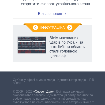
скоротити експорт українського зерна
Більше новин
ІНФОГРАФІКА
Вісім масованих
раїні
ударів по Україні за
ої
літо: Київ та область
стали головною
ціллю рф
Cуб'єкт у сфері онлайн-медіа. Ідентифікатор медіа – R40-
05063
© 2009—2026
«Слово і Діло»
.
Всі права захищені і
охороняються законом. Адміністрація сайту залишає за
собою право не погоджуватися з інформацією, яка
публікується на сайті, власниками або авторами якої є треті