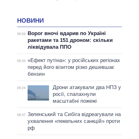
НОВИНИ
Ворог вночі вдарив по Україні
09:59
ракетами та 151 дроном: скільки
ліквідувала ППО
«Ефект путіна»: у російських регіонах
09:33
перед його візитом різко дешевшає
бензин
Дрони атакували два НПЗ у
09:24
росії, спалахнули
масштабні пожежі
Зеленський та Сибіга відреагували на
08:47
ухвалення «пекельних санкцій» проти
рф