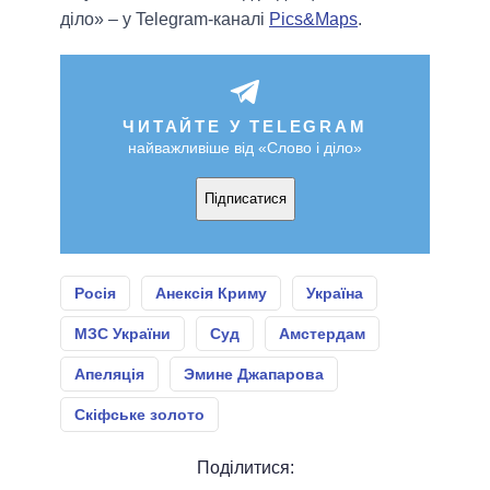
діло» – у Telegram-каналі
Pics&Maps
.
ЧИТАЙТЕ У TELEGRAM
найважливіше від «Слово і діло»
Підписатися
Росія
Анексія Криму
Україна
МЗС України
Суд
Амстердам
Апеляція
Эмине Джапарова
Скіфське золото
Поділитися: