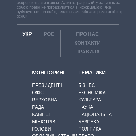
охороняються законом. Адміністрація сайту залишає за
собою право не погоджуватися з інформацією, яка
публікується на сайті, власниками або авторами якої є треті
особи.
УКР
РОС
ПРО НАС
КОНТАКТИ
ПРАВИЛА
МОНІТОРИНГ
ТЕМАТИКИ
ПРЕЗИДЕНТ І
БІЗНЕС
ОФІС
ЕКОНОМІКА
ВЕРХОВНА
КУЛЬТУРА
РАДА
НАУКА
КАБІНЕТ
НАЦІОНАЛЬНА
МІНІСТРІВ
БЕЗПЕКА
ГОЛОВИ
ПОЛІТИКА