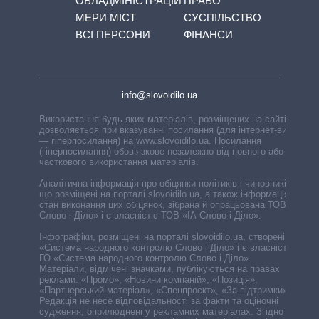
ОБЛАДМІНІСТРАЦІЙ
ПРАВО
МЕРИ МІСТ
СУСПІЛЬСТВО
ВСІ ПЕРСОНИ
ФІНАНСИ
info@slovoidilo.ua
Використання будь-яких матеріалів, розміщених на сайті,
дозволяється при вказуванні посилання (для інтернет-видань
— гіперпосилання) на www.slovoidilo.ua. Посилання
(гіперпосилання) обов’язкове незалежно від повного або
часткового використання матеріалів.
Аналітична інформація про обіцянки політиків і чиновників,
що розміщені на порталі slovoidilo.ua, а також інформація про
стан виконання цих обіцянок, зібрана й опрацьована ТОВ «ІА
Слово і Діло» і є власністю ТОВ «ІА Слово і Діло».
Інфографіки, розміщені на порталі slovoidilo.ua, створені ГО
«Система народного контролю Слово і Діло» і є власністю
ГО «Система народного контролю Слово і Діло».
Матеріали, відмічені значками, публікуються на правах
реклами: «Промо», «Новини компаній», «Позиція»,
«Партнерський матеріал», «Спецпроєкт», «За підтримки».
Редакція не несе відповідальності за факти та оціночні
судження, оприлюднені у рекламних матеріалах. Згідно з