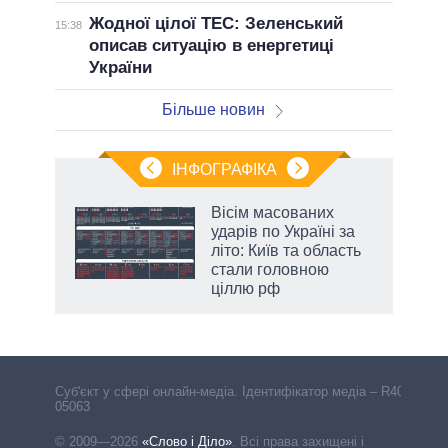
Жодної цілої ТЕС: Зеленський
15:38
описав ситуацію в енергетиці
України
Більше новин
ІНФОГРАФІКА
 як
Вісім масованих
и за
ударів по Україні за
літо: Київ та область
2027-
стали головною
ціллю рф
Cуб'єкт у сфері онлайн-медіа. Ідентифікатор медіа – R40-
05063
© 2009—2026
«Слово і Діло»
.
Всі права захищені і