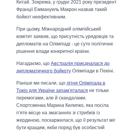
Китай. Зокрема, у грудні 2021 року президент
Франції Еммануель Макрон назвав такий
бойкот неефективним.
При цьому, Міжнародний олімпійський
комітет заявив, що присутність урядовців та
дипломатів на Олімпіаді - це суто політичне
рішення влади конкретної країни.
Нагадаємо, що
Австралія приєдналася до
дипломатичного бойкоту
Олімпіади в Пекіні.
Раніше ми писали, що
літня Олімпіада в
Токіо для України запам'яталася
не тільки
перемогами, але й скандалами.
Спортсменка Марина Килипко, яка посіла
п'яте місце на змаганнях зі стрибків із
жердиною, поскаржилася, що її результат міг
бути кращим, якби поряд був особистий