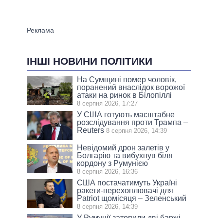
ІНШІ НОВИНИ ПОЛІТИКИ
На Сумщині помер чоловік,
поранений внаслідок ворожої
атаки на ринок в Білопіллі
8 серпня 2026, 17:27
У США готують масштабне
розслідування проти Трампа –
Reuters
8 серпня 2026, 14:39
Невідомий дрон залетів у
Болгарію та вибухнув біля
кордону з Румунією
8 серпня 2026, 16:36
США постачатимуть Україні
ракети-перехоплювачі для
Patriot щомісяця – Зеленський
8 серпня 2026, 14:39
У Румунії затопили дві баржі,