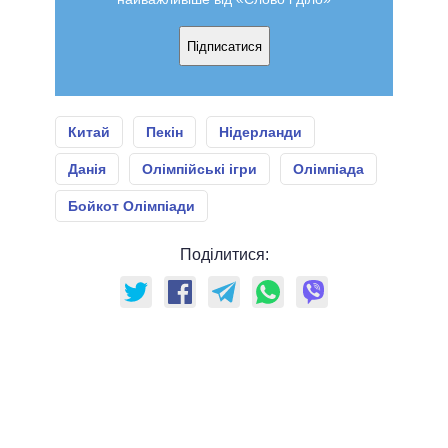
Підписатися
Китай
Пекін
Нідерланди
Данія
Олімпійські ігри
Олімпіада
Бойкот Олімпіади
Поділитися: