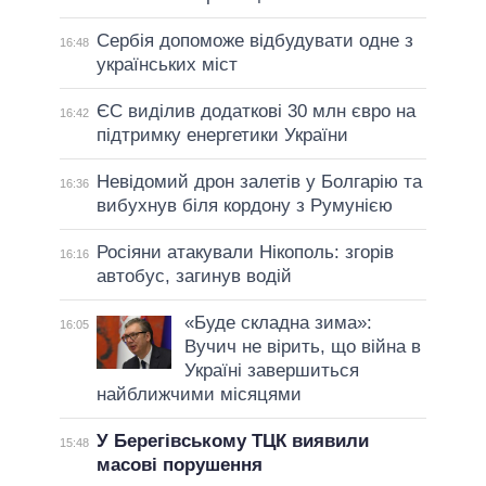
Сербія допоможе відбудувати одне з
16:48
українських міст
ЄС виділив додаткові 30 млн євро на
16:42
підтримку енергетики України
Невідомий дрон залетів у Болгарію та
16:36
вибухнув біля кордону з Румунією
Росіяни атакували Нікополь: згорів
16:16
автобус, загинув водій
«Буде складна зима»:
16:05
Вучич не вірить, що війна в
Україні завершиться
найближчими місяцями
У Берегівському ТЦК виявили
15:48
масові порушення