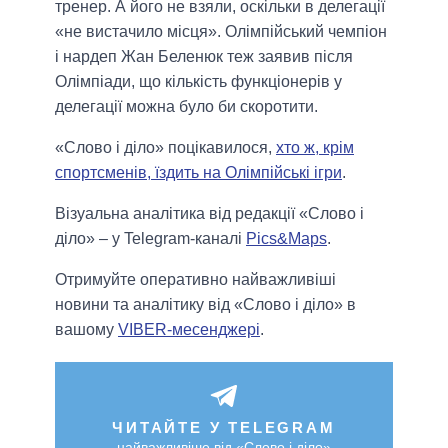
тренер. А його не взяли, оскільки в делегації
«не вистачило місця». Олімпійський чемпіон
і нардеп Жан Беленюк теж заявив після
Олімпіади, що кількість функціонерів у
делегації можна було би скоротити.
«Слово і діло» поцікавилося,
хто ж, крім
спортсменів, їздить на Олімпійські ігри
.
Візуальна аналітика від редакції «Слово і
діло» – у Telegram-каналі
Pics&Maps
.
Отримуйте оперативно найважливіші
новини та аналітику від «Слово і діло» в
вашому
VIBER-месенджері
.
ЧИТАЙТЕ У TELEGRAM
найважливіше від «Слово і діло»