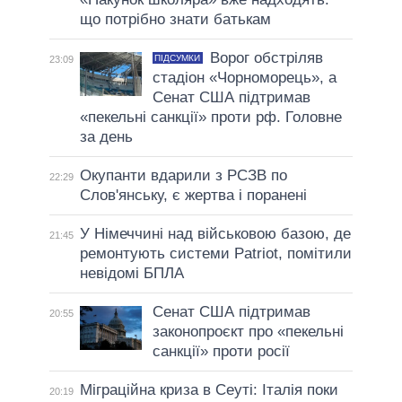
що потрібно знати батькам
Ворог обстріляв
ПІДСУМКИ
23:09
стадіон «Чорноморець», а
Сенат США підтримав
«пекельні санкції» проти рф. Головне
за день
Окупанти вдарили з РСЗВ по
22:29
Слов'янську, є жертва і поранені
У Німеччині над військовою базою, де
21:45
ремонтують системи Patriot, помітили
невідомі БПЛА
Сенат США підтримав
20:55
законопроєкт про «пекельні
санкції» проти росії
Міграційна криза в Сеуті: Італія поки
20:19