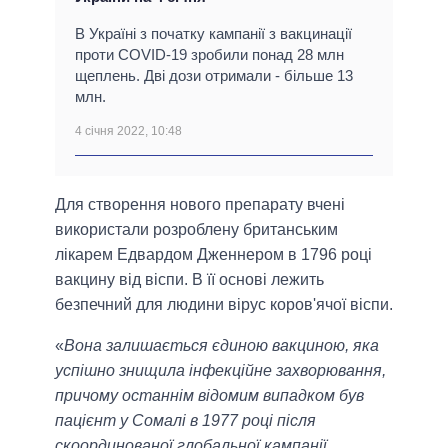
В Україні з початку кампанії з вакцинації
проти COVID-19 зробили понад 28 млн
щеплень. Дві дози отримали - більше 13
млн.
4 січня 2022, 10:48
Для створення нового препарату вчені
використали розроблену британським
лікарем Едвардом Дженнером в 1796 році
вакцину від віспи. В її основі лежить
безпечний для людини вірус коров'ячої віспи.
«
Вона залишається єдиною вакциною, яка
успішно знищила інфекційне захворювання,
причому останнім відомим випадком був
пацієнт у Сомалі в 1977 році після
скоординованої глобальної кампанії