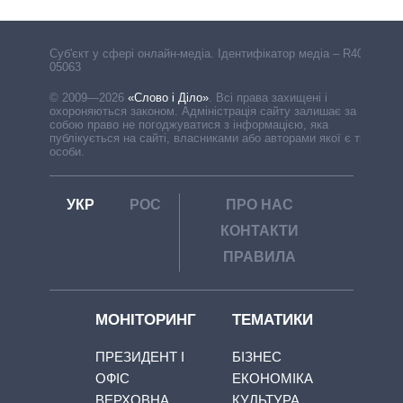
Cуб'єкт у сфері онлайн-медіа. Ідентифікатор медіа – R40-
05063
© 2009—2026
«Слово і Діло»
.
Всі права захищені і
охороняються законом. Адміністрація сайту залишає за
собою право не погоджуватися з інформацією, яка
публікується на сайті, власниками або авторами якої є треті
особи.
УКР
РОС
ПРО НАС
КОНТАКТИ
ПРАВИЛА
МОНІТОРИНГ
ТЕМАТИКИ
ПРЕЗИДЕНТ І
БІЗНЕС
ОФІС
ЕКОНОМІКА
ВЕРХОВНА
КУЛЬТУРА