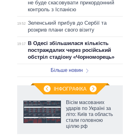
не буде скасовувати прикордонний
контроль з Іспанією
Зеленський прибув до Сербії та
19:52
розкрив плани свого візиту
В Одесі збільшилася кількість
19:17
постраждалих через російський
обстріл стадіону «Чорноморець»
Більше новин
ІНФОГРАФІКА
 як
Вісім масованих
и за
ударів по Україні за
літо: Київ та область
2027-
стали головною
ціллю рф