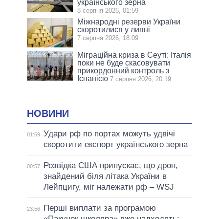
українського зерна
8 серпня 2026, 01:59
Міжнародні резерви України
скоротилися у липні
7 серпня 2026, 18:09
Міграційна криза в Сеуті: Італія
поки не буде скасовувати
прикордонний контроль з
Іспанією
7 серпня 2026, 20:19
НОВИНИ
Удари рф по портах можуть удвічі
01:59
скоротити експорт українського зерна
Розвідка США припускає, що дрон,
00:57
знайдений біля літака України в
Лейпцигу, міг належати рф – WSJ
Перші виплати за програмою
23:56
«Пакунок школяра» вже надходять: