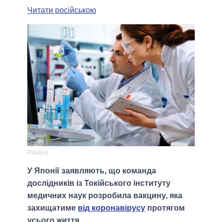
Читати російською
Reuters
У Японії заявляють, що команда
дослідників із Токійського інституту
медичних наук розробила вакцину, яка
захищатиме
від коронавірусу
протягом
усього життя.