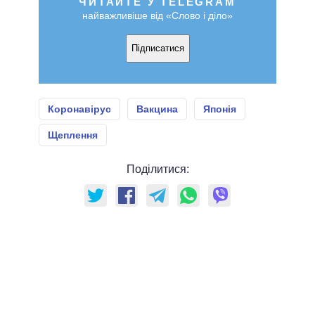
ЧИТАЙТЕ У TELEGRAM
найважливіше від «Слово і діло»
Підписатися
Коронавірус
Вакцина
Японія
Щеплення
Поділитися: