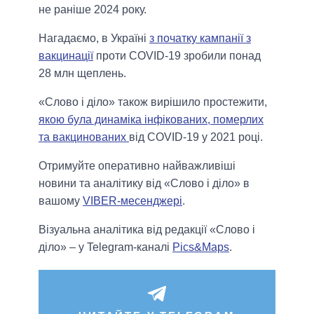
не раніше 2024 року.
Нагадаємо, в Україні
з початку кампанії з
вакцинації
проти COVID-19 зробили понад
28 млн щеплень.
«Слово і діло» також вирішило простежити,
якою була динаміка інфікованих, померлих
та вакцинованих
від COVID-19 у 2021 році.
Отримуйте оперативно найважливіші
новини та аналітику від «Слово і діло» в
вашому
VIBER-месенджері
.
Візуальна аналітика від редакції «Слово і
діло» – у Telegram-каналі
Pics&Maps
.