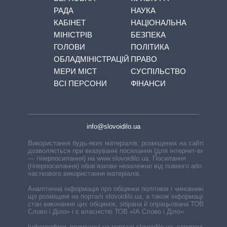
РАДА
НАУКА
КАБІНЕТ
НАЦІОНАЛЬНА
МІНІСТРІВ
БЕЗПЕКА
ГОЛОВИ
ПОЛІТИКА
ОБЛАДМІНІСТРАЦІЙ
ПРАВО
МЕРИ МІСТ
СУСПІЛЬСТВО
ВСІ ПЕРСОНИ
ФІНАНСИ
info@slovoidilo.ua
Використання будь-яких матеріалів, розміщених на сайті,
дозволяється при вказуванні посилання (для інтернет-видань
— гіперпосилання) на www.slovoidilo.ua. Посилання
(гіперпосилання) обов’язкове незалежно від повного або
часткового використання матеріалів.
Аналітична інформація про обіцянки політиків і чиновників,
що розміщені на порталі slovoidilo.ua, а також інформація про
стан виконання цих обіцянок, зібрана й опрацьована ТОВ «ІА
Слово і Діло» і є власністю ТОВ «ІА Слово і Діло».
Інфографіки, розміщені на порталі slovoidilo.ua, створені ГО