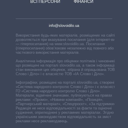
ВСІ ПЕРСОНИ
ФІНАНСИ
info@slovoidilo.ua
Використання будь-яких матеріалів, розміщених на сайті,
дозволяється при вказуванні посилання (для інтернет-видань
— гіперпосилання) на www.slovoidilo.ua. Посилання
(гіперпосилання) обов’язкове незалежно від повного або
часткового використання матеріалів.
Аналітична інформація про обіцянки політиків і чиновників,
що розміщені на порталі slovoidilo.ua, а також інформація про
стан виконання цих обіцянок, зібрана й опрацьована ТОВ «ІА
Слово і Діло» і є власністю ТОВ «ІА Слово і Діло».
Інфографіки, розміщені на порталі slovoidilo.ua, створені ГО
«Система народного контролю Слово і Діло» і є власністю
ГО «Система народного контролю Слово і Діло».
Матеріали, відмічені значками, публікуються на правах
реклами: «Промо», «Новини компаній», «Позиція»,
«Партнерський матеріал», «Спецпроєкт», «За підтримки».
Редакція не несе відповідальності за факти та оціночні
судження, оприлюднені у рекламних матеріалах. Згідно з
українським законодавством відповідальність за зміст
реклами несе рекламодавець.