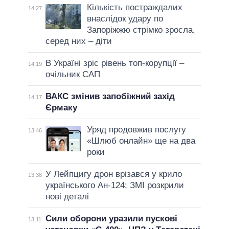
Кількість постраждалих
14:27
внаслідок удару по
Запоріжжю стрімко зросла,
серед них – діти
В Україні зріс рівень топ-корупції –
14:19
очільник САП
ВАКС змінив запобіжний захід
14:17
Єрмаку
Уряд продовжив послугу
13:46
«Шлюб онлайн» ще на два
роки
У Лейпцигу дрон врізався у крило
13:38
українського Ан-124: ЗМІ розкрили
нові деталі
Сили оборони уразили пускові
13:11