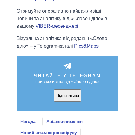
Отримуйте оперативно найважливіші
новини та аналітику від «Слово і діло» в
вашому
VIBER-месенджері
.
Візуальна аналітика від редакції «Слово і
діло» – у Telegram-каналі
Pics&Maps
.
ЧИТАЙТЕ У TELEGRAM
найважливіше від «Слово і діло»
Підписатися
Негода
Авіаперевезення
Новий штам коронавірусу