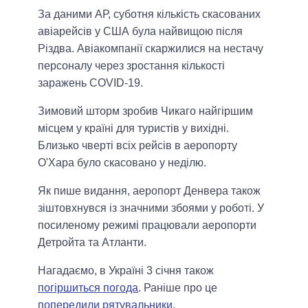
За даними АР, суботня кількість скасованих
авіарейсів у США була найвищою після
Різдва. Авіакомпанії скаржилися на нестачу
персоналу через зростання кількості
заражень COVID-19.
Зимовий шторм зробив Чикаго найгіршим
місцем у країні для туристів у вихідні.
Близько чверті всіх рейсів в аеропорту
О'Хара було скасовано у неділю.
Як пише видання, аеропорт Денвера також
зіштовхнувся із значними збоями у роботі. У
посиленому режимі працювали аеропорти
Детройта та Атланти.
Нагадаємо, в Україні 3 січня також
погіршиться погода
. Раніше про це
попередили рятувальники
.