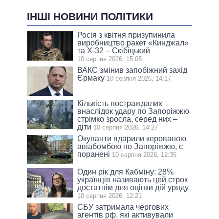
ІНШІ НОВИНИ ПОЛІТИКИ
Росія з квітня призупинила
виробництво ракет «Кинджал»
та Х-32 – Скібіцький
10 серпня 2026, 15:05
ВАКС змінив запобіжний захід
Єрмаку
10 серпня 2026, 14:17
Кількість постраждалих
внаслідок удару по Запоріжжю
стрімко зросла, серед них –
діти
10 серпня 2026, 14:27
Окупанти вдарили керованою
авіабомбою по Запоріжжю, є
поранені
10 серпня 2026, 12:35
Один рік для Кабміну: 28%
українців називають цей строк
достатнім для оцінки дій уряду
10 серпня 2026, 12:21
СБУ затримала чергових
агентів рф, які активували