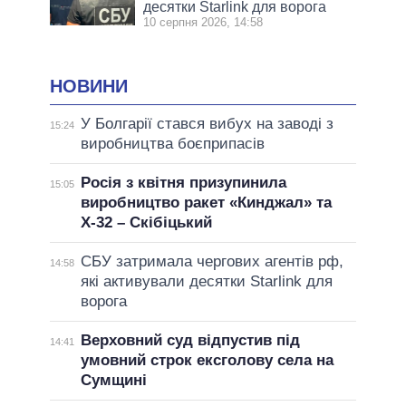
десятки Starlink для ворога
10 серпня 2026, 14:58
НОВИНИ
У Болгарії стався вибух на заводі з
15:24
виробництва боєприпасів
Росія з квітня призупинила
15:05
виробництво ракет «Кинджал» та
Х-32 – Скібіцький
СБУ затримала чергових агентів рф,
14:58
які активували десятки Starlink для
ворога
Верховний суд відпустив під
14:41
умовний строк ексголову села на
Сумщині