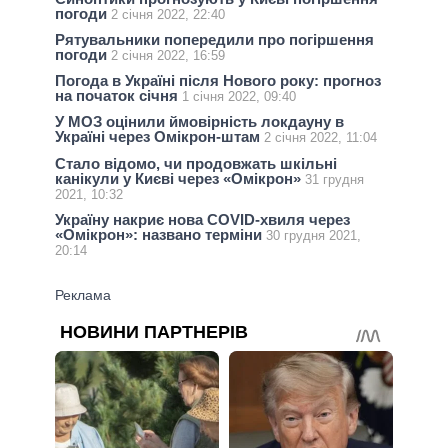
погоди
2 січня 2022, 22:40
Рятувальники попередили про погіршення
погоди
2 січня 2022, 16:59
Погода в Україні після Нового року: прогноз
на початок січня
1 січня 2022, 09:40
У МОЗ оцінили ймовірність локдауну в
Україні через Омікрон-штам
2 січня 2022, 11:04
Стало відомо, чи продовжать шкільні
канікули у Києві через «Омікрон»
31 грудня
2021, 10:32
Україну накриє нова COVID-хвиля через
«Омікрон»: названо терміни
30 грудня 2021,
20:14