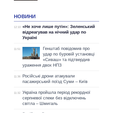
НОВИНИ
«Не хоче лише путін»: Зеленський
12:10
відреагував на нічний удар по
Україні
Генштаб повідомив про
11:51
удар по буровій установці
«Сиваш» та підтвердив
ураження двох НПЗ
Російські дрони атакували
11:36
пасажирський поїзд Суми – Київ
Україна пройшла період рекордної
11:32
серпневої спеки без відключень
світла – Шмигаль