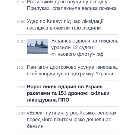
Російський дрон влучив у склад у
11:01
Прилуках, спалахнула велика пожежа
Удар по Києву: під час ліквідації
10:56
наслідків виявили тіло людини
Українські дрони за тиждень
10:27
уразили 12 суден
«тіньового флоту» рф
Пентагон достроково усунув генерала,
10:24
який координував підтримку України
Ворог вночі вдарив по Україні
09:59
ракетами та 151 дроном: скільки
ліквідувала ППО
«Ефект путіна»: у російських регіонах
09:33
перед його візитом різко дешевшає
бензин