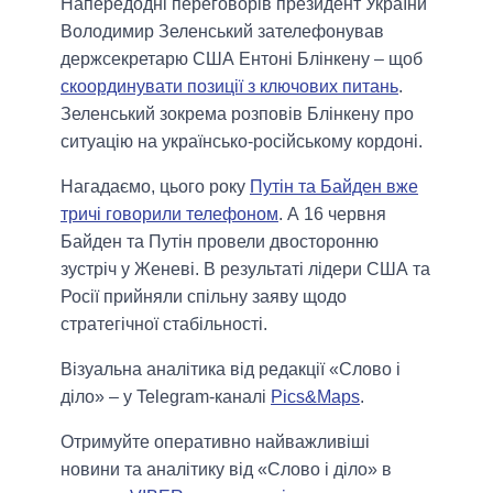
Напередодні переговорів президент України
Володимир Зеленський зателефонував
держсекретарю США Ентоні Блінкену – щоб
скоординувати позиції з ключових питань
.
Зеленський зокрема розповів Блінкену про
ситуацію на українсько-російському кордоні.
Нагадаємо, цього року
Путін та Байден вже
тричі говорили телефоном
. А 16 червня
Байден та Путін провели двосторонню
зустріч у Женеві. В результаті лідери США та
Росії прийняли спільну заяву щодо
стратегічної стабільності.
Візуальна аналітика від редакції «Слово і
діло» – у Telegram-каналі
Pics&Maps
.
Отримуйте оперативно найважливіші
новини та аналітику від «Слово і діло» в