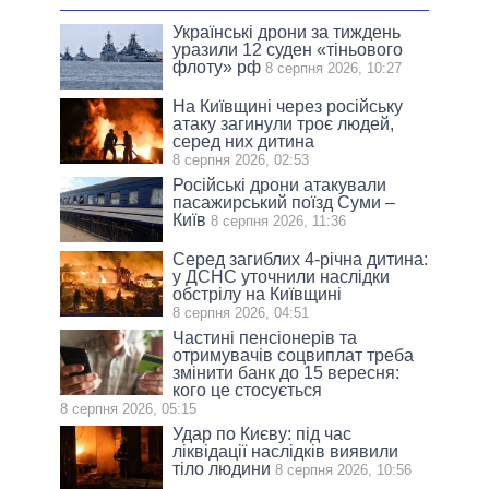
Українські дрони за тиждень
уразили 12 суден «тіньового
флоту» рф
8 серпня 2026, 10:27
На Київщині через російську
атаку загинули троє людей,
серед них дитина
8 серпня 2026, 02:53
Російські дрони атакували
пасажирський поїзд Суми –
Київ
8 серпня 2026, 11:36
Серед загиблих 4-річна дитина:
у ДСНС уточнили наслідки
обстрілу на Київщині
8 серпня 2026, 04:51
Частині пенсіонерів та
отримувачів соцвиплат треба
змінити банк до 15 вересня:
кого це стосується
8 серпня 2026, 05:15
Удар по Києву: під час
ліквідації наслідків виявили
тіло людини
8 серпня 2026, 10:56