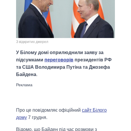
З відкритих джерел
У Білому домі оприлюднили заяву за
підсумками
переговорів
президентів РФ
та США Володимира Путіна та Джозефа
Байдена
.
Про це повідомляє офіційний
сайт Білого
дому
7 грудня.
Відомо, що Байден під час розмови з