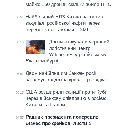
майже 150 дронів: скільки збила ППО
Найбільший НПЗ Китаю наростив
08:54
закупівлі російської нафти через
перебої з поставками – ЗМІ
Дрони атакували черговий
08:16
логістичний центр
Wildberries у російському
Єкатеринбурзі
Двом найбільшим банкам росії
07:51
загрожує кредитна криза – розвідка
США розширили санкції проти Куби
05:17
через військову співпрацю з росією,
Китаєм та Іраном
Радник президента попередив
04:57
бізнес про фейкові листи з