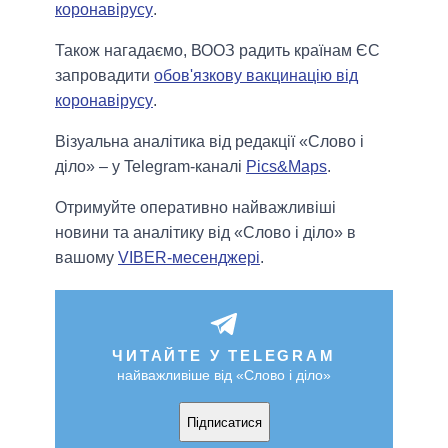
коронавірусу
.
Також нагадаємо, ВООЗ радить країнам ЄС
запровадити
обов'язкову вакцинацію від
коронавірусу
.
Візуальна аналітика від редакції «Слово і
діло» – у Telegram-каналі
Pics&Maps
.
Отримуйте оперативно найважливіші
новини та аналітику від «Слово і діло» в
вашому
VIBER-месенджері
.
ЧИТАЙТЕ У TELEGRAM
найважливіше від «Слово і діло»
Підписатися