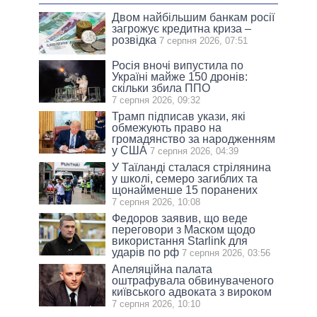
Двом найбільшим банкам росії
загрожує кредитна криза –
розвідка
7 серпня 2026, 07:51
Росія вночі випустила по
Україні майже 150 дронів:
скільки збила ППО
7 серпня 2026, 09:32
Трамп підписав укази, які
обмежують право на
громадянство за народженням
у США
7 серпня 2026, 04:39
У Таїланді сталася стрілянина
у школі, семеро загиблих та
щонайменше 15 поранених
7 серпня 2026, 10:08
Федоров заявив, що веде
переговори з Маском щодо
використання Starlink для
ударів по рф
7 серпня 2026, 03:56
Апеляційна палата
оштрафувала обвинуваченого
київського адвоката з вироком
7 серпня 2026, 10:10