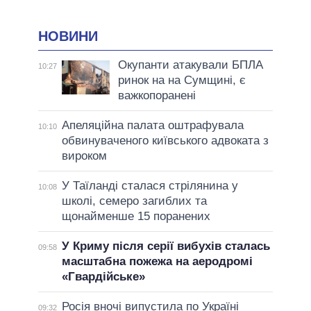
НОВИНИ
Окупанти атакували БПЛА
10:27
ринок на на Сумщині, є
важкопоранені
Апеляційна палата оштрафувала
10:10
обвинуваченого київського адвоката з
вироком
У Таїланді сталася стрілянина у
10:08
школі, семеро загиблих та
щонайменше 15 поранених
У Криму після серії вибухів сталась
09:58
масштабна пожежа на аеродромі
«Гвардійське»
Росія вночі випустила по Україні
09:32