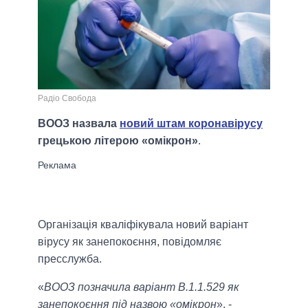
Радіо Свобода
ВООЗ назвала
новий штам коронавірусу
грецькою літерою «омікрон»
.
Організація кваліфікувала новий варіант
вірусу як занепокоєння, повідомляє
пресслужба.
«
ВООЗ позначила варіант B.1.1.529 як
занепокоєння під назвою «омікрон
», -