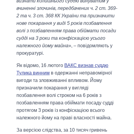
визнати колишнього суддю винуватим у
вчиненні злочинів, передбачених ч. 2 ст. 369-
2 та ч. 3 ст. 368 КК України та призначити
нове покарання у виді 5 років позбавлення
волі з позбавленням права обіймати посади
судді на 3 роки та конфіскацією усього
належного йому майна
», – повідомляють у
прокуратурі.
Як відомо, 16 лютого
ВАКС визнав суддю
Тулика винним
в одержанні неправомірної
вигоди та зловживанні впливом. Йому
призначили покарання у вигляді
позбавлення волі строком на 6 років з
позбавленням права обіймати посаду судді
протягом 3 років із конфіскацією всього
належного йому на праві власності майна.
За версією слідства, за 10 тисяч гривень