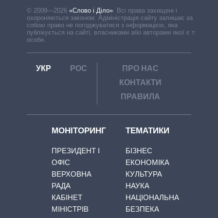
© 2009—2026
«Слово і Діло»
.
Всі права захищені і
охороняються законом. Адміністрація сайту залишає за
собою право не погоджуватися з інформацією, яка
публікується на сайті, власниками або авторами якої є треті
особи.
УКР
РОС
ПРО НАС
КОНТАКТИ
ПРАВИЛА
МОНІТОРИНГ
ТЕМАТИКИ
ПРЕЗИДЕНТ І
БІЗНЕС
ОФІС
ЕКОНОМІКА
ВЕРХОВНА
КУЛЬТУРА
РАДА
НАУКА
КАБІНЕТ
НАЦІОНАЛЬНА
МІНІСТРІВ
БЕЗПЕКА