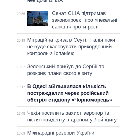
невідомі БПЛА
Сенат США підтримав
20:55
законопроєкт про «пекельні
санкції» проти росії
Міграційна криза в Сеуті: Італія поки
20:19
не буде скасовувати прикордонний
контроль з Іспанією
Зеленський прибув до Сербії та
19:52
розкрив плани свого візиту
В Одесі збільшилася кількість
19:17
постраждалих через російський
обстріл стадіону «Чорноморець»
Чехія посилить захист аеропортів
18:45
після інциденту з дроном у Лейпцигу
Міжнародні резерви України
18:09