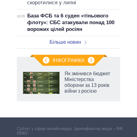
скоротилися у липні
База ФСБ та 6 суден «тіньового
18:05
флоту»: СБС атакували понад 100
ворожих цілей росіян
Більше новин
ІНФОГРАФІКА
Як змінився бюджет
раїні
Міністерства
ої
оборони за 13 років
війни з росією
Cуб'єкт у сфері онлайн-медіа. Ідентифікатор медіа – R40-
05063