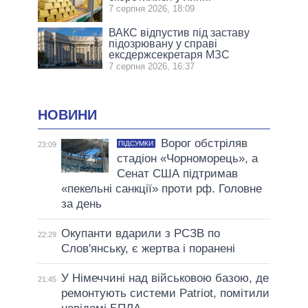
7 серпня 2026, 18:09
ВАКС відпустив під заставу
підозрювану у справі
ексдержсекретаря МЗС
7 серпня 2026, 16:37
НОВИНИ
Ворог обстріляв
ПІДСУМКИ
23:09
стадіон «Чорноморець», а
Сенат США підтримав
«пекельні санкції» проти рф. Головне
за день
Окупанти вдарили з РСЗВ по
22:29
Слов'янську, є жертва і поранені
У Німеччині над військовою базою, де
21:45
ремонтують системи Patriot, помітили