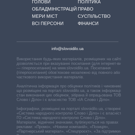
ГОЛОВИ
ПОЛІТИКА
ОБЛАДМІНІСТРАЦІЙ
ПРАВО
МЕРИ МІСТ
СУСПІЛЬСТВО
ВСІ ПЕРСОНИ
ФІНАНСИ
info@slovoidilo.ua
Використання будь-яких матеріалів, розміщених на сайті,
дозволяється при вказуванні посилання (для інтернет-видань
— гіперпосилання) на www.slovoidilo.ua. Посилання
(гіперпосилання) обов’язкове незалежно від повного або
часткового використання матеріалів.
Аналітична інформація про обіцянки політиків і чиновників,
що розміщені на порталі slovoidilo.ua, а також інформація про
стан виконання цих обіцянок, зібрана й опрацьована ТОВ «ІА
Слово і Діло» і є власністю ТОВ «ІА Слово і Діло».
Інфографіки, розміщені на порталі slovoidilo.ua, створені ГО
«Система народного контролю Слово і Діло» і є власністю
ГО «Система народного контролю Слово і Діло».
Матеріали, відмічені значками, публікуються на правах
реклами: «Промо», «Новини компаній», «Позиція»,
«Партнерський матеріал», «Спецпроєкт», «За підтримки».