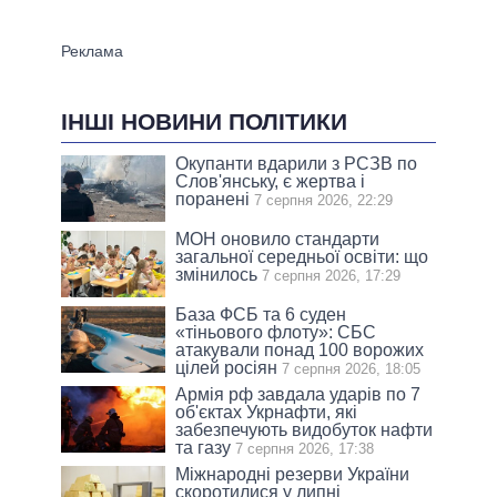
ІНШІ НОВИНИ ПОЛІТИКИ
Окупанти вдарили з РСЗВ по
Слов'янську, є жертва і
поранені
7 серпня 2026, 22:29
МОН оновило стандарти
загальної середньої освіти: що
змінилось
7 серпня 2026, 17:29
База ФСБ та 6 суден
«тіньового флоту»: СБС
атакували понад 100 ворожих
цілей росіян
7 серпня 2026, 18:05
Армія рф завдала ударів по 7
об'єктах Укрнафти, які
забезпечують видобуток нафти
та газу
7 серпня 2026, 17:38
Міжнародні резерви України
скоротилися у липні