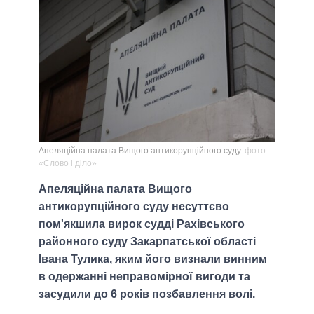
Апеляційна палата Вищого антикорупційного суду
фото:
«Слово і діло»
Апеляційна палата Вищого
антикорупційного суду несуттєво
пом'якшила вирок судді Рахівського
районного суду Закарпатської області
Івана Тулика, яким його визнали винним
в одержанні неправомірної вигоди та
засудили до 6 років позбавлення волі.