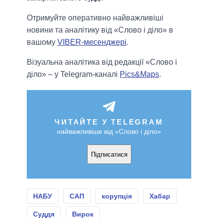
Отримуйте оперативно найважливіші
новини та аналітику від «Слово і діло» в
вашому
VIBER-месенджері
.
Візуальна аналітика від редакції «Слово і
діло» – у Telegram-каналі
Pics&Maps
.
ЧИТАЙТЕ У TELEGRAM
найважливіше від «Слово і діло»
Підписатися
НАБУ
САП
корупція
Хабар
Суддя
Вирок