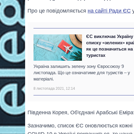
Про це повідомляється
на сайті Ради ЄС
у
ЄС виключає Україну 
списку «зелених» кра
як це позначиться на
туристах
Україна залишить зелену зону Євросоюзу 9
листопада. Що це означатиме для туристів – у
матеріалі.
8 листопада 2021, 12:14
Південна Корея, Об'єднані Арабські Еміра
Зазначимо, список ЄС оновлюється кожні д
COVID-19 в Україні покращиться, то наша 