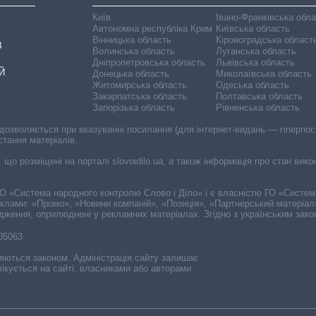
Київ
Івано-Франківська обл
Автономна республіка Крим
Київська область
Вінницька область
Кіровоградська област
В
Волинська область
Луганська область
Дніпропетровська область
Львівська область
Й
Донецька область
Миколаївська область
Житомирська область
Одеська область
Закарпатська область
Полтавська область
Запорізька область
Рівненська область
 дозволяється при вказуванні посилання (для інтернет-видань — гіперпоси
стання матеріалів.
, що розміщені на порталі slovoidilo.ua, а також інформація про стан вик
і ГО «Система народного контролю Слово і Діло» і є власністю ГО «Систе
еклами: «Промо», «Новини компаній», «Позиція», «Партнерський матеріал
судження, оприлюднені у рекламних матеріалах. Згідно з українським зак
-05063
няються законом. Адміністрація сайту залишає
ікується на сайті, власниками або авторами