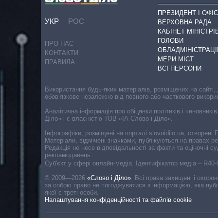
ПРЕЗИДЕНТ І ОФІС
УКР
РОС
ВЕРХОВНА РАДА
КАБІНЕТ МІНІСТРІ
ГОЛОВИ
ПРО НАС
ОБЛАДМІНІСТРАЦІ
КОНТАКТИ
МЕРИ МІСТ
ПРАВИЛА
ВСІ ПЕРСОНИ
Використання будь-яких матеріалів, розміщених на сайті,
обов’язкове незалежно від повного або часткового викори
Аналітична інформація про обіцянки політиків і чиновників
Діло» і є власністю ТОВ «ІА Слово і Діло».
Інфографіки, розміщені на порталі slovoidilo.ua, створен
Матеріали, відмічені значками, публікуються на правах р
Редакція не несе відповідальності за факти та оціночні 
рекламодавець.
Cуб'єкт у сфері онлайн-медіа. Ідентифікатор медіа – R40
© 2009—2026
«Слово і Діло»
.
Всі права захищені і охоро
за собою право не погоджуватися з інформацією, яка публ
якої є треті особи.
Налаштування конфіденційності та файлів cookie