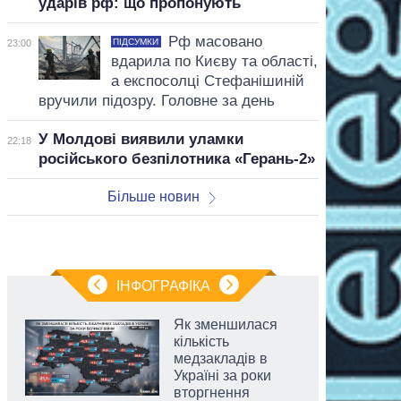
ударів рф: що пропонують
Рф масовано
ПІДСУМКИ
23:00
вдарила по Києву та області,
а експосолці Стефанішиній
вручили підозру. Головне за день
У Молдові виявили уламки
22:18
російського безпілотника «Герань-2»
Більше новин
ІНФОГРАФІКА
Як зменшилася
кількість
медзакладів в
Україні за роки
вторгнення