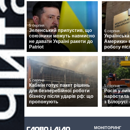
5 серпня
Зеленський припустив, що
6 серпня
союзники можуть навмисно
Українська
не давати Україні ракети до
Америки» 
Patriot
роботу піс
5 серпня
Кабмін готує пакет рішень
5 серпня
для безперебійної роботи
Росія у ли
бізнесу після ударів рф: що
наростила
пропонують
з Білорусі 
МОНІТОРИНГ