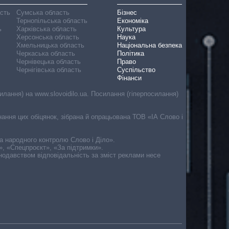
асть
Сумська область
Бізнес
Тернопільська область
Економіка
ь
Харківська область
Культура
Херсонська область
Наука
Хмельницька область
Національна безпека
Черкаська область
Політика
Чернівецька область
Право
Чернігівська область
Суспільство
Фінанси
лання) на www.slovoidilo.ua. Посилання (гіперпосилання)
онання цих обіцянок, зібрана й опрацьована ТОВ «ІА Слово і
ма народного контролю Слово і Діло».
», «Спецпроєкт», «За підтримки».
онодавством відповідальність за зміст реклами несе