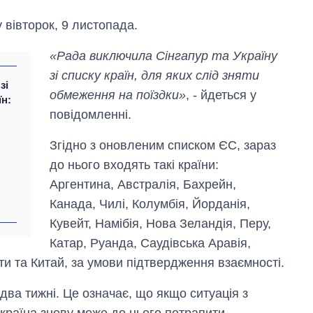
 вівторок, 9 листопада.
«Рада виключила Сінгапур та Україну
зі списку країн, для яких слід зняти
зі
обмеження на поїздки»
, - йдеться у
їн:
повідомленні.
Згідно з оновленим списком ЄС, зараз
до нього входять такі країни:
Аргентина, Австралія, Бахрейн,
Канада, Чилі, Колумбія, Йорданія,
Кувейт, Намібія, Нова Зеландія, Перу,
Катар, Руанда, Саудівська Аравія,
Експорт зброї:
ти та Китай, за умови підтвердження взаємності.
скільки ракет,
літаків і танків
ва тижні. Це означає, що якщо ситуація з
продала Україна
за роки
країна знову може до нього потрапити.