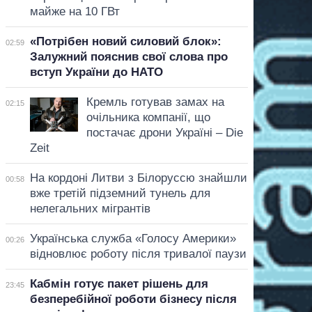
майже на 10 ГВт
«Потрібен новий силовий блок»:
02:59
Залужний пояснив свої слова про
вступ України до НАТО
Кремль готував замах на
02:15
очільника компанії, що
постачає дрони Україні – Die
Zeit
На кордоні Литви з Білоруссю знайшли
00:58
вже третій підземний тунель для
нелегальних мігрантів
Українська служба «Голосу Америки»
00:26
відновлює роботу після тривалої паузи
Кабмін готує пакет рішень для
23:45
безперебійної роботи бізнесу після