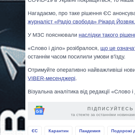
Нагадаємо, про таке рішення ЄС анонсув
журналіст «Радіо свобода» Рікард Йозвяк
У МЗС пояснювали
наслідки такого рішен
«Слово і діло» розібралося,
що це означа
останнім часом посилили умови в'їзду.
Отримуйте оперативно найважливіші новин
VIBER-месенджері
.
Візуальна аналітика від редакції «Слово і
ПІДПИСУЙТЕСЬ
та стежте за останніми новинами
ЄС
Карантин
Пандемия
Подорожі 