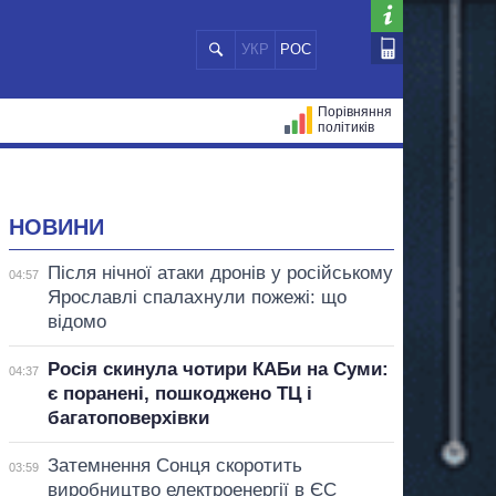
УКР
РОС
Порівняння
політиків
ЦІЙ
МЕРИ МІСТ
ВСІ ПЕРСОНИ
НОВИНИ
Після нічної атаки дронів у російському
04:57
Ярославлі спалахнули пожежі: що
відомо
Росія скинула чотири КАБи на Суми:
04:37
є поранені, пошкоджено ТЦ і
багатоповерхівки
Затемнення Сонця скоротить
03:59
виробництво електроенергії в ЄС