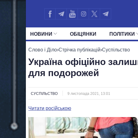
НОВИНИ
ОБIЦЯНКИ
ПОЛIТИКИ
УСІ ПОЛІТИКИ
ПРЕЗИДЕНТ І ОФ
Слово і Діло
›
Стрічка публікацій
›
Суспільство
Україна офіційно зали
для подорожей
СУСПІЛЬСТВО
9 листопада 2021, 13:01
Читати російською