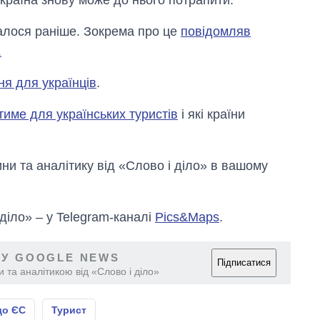
незалежності
алося раніше. Зокрема про це
повідомляв
.
ня для українців
.
тиме для українських туристів
і які країни
и та аналітику від «Слово і діло» в вашому
 діло» – у Telegram-каналі
Pics&Maps
.
 У GOOGLE NEWS
Підписатися
 та аналітикою від «Слово і діло»
до ЄС
Турист