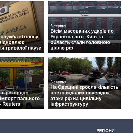
5 серпня
Вісім масованих ударів по
 служба «Голосу
Україні за літо: Київ та
відновлює
область стали головною
ля тривалої паузи
ціллю рф
5 серпня
На Одещині зросла кількість
пні рекордно
постраждалих внаслідок
 імпорт пального
атаки рф на цивільну
– Reuters
інфраструктуру
РЕГІОНИ