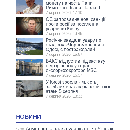
монету на честь Папи
Римського Івана Павла II
7 серпня 2026, 17:10
ЄС запровадив нові санкції
проти росії за посилення
ударів по Києву
7 серпня 2026, 13:49
Росіяни завдали удару по
стадіону «Чорноморець» в
Одесі, є постраждалий
7 серпня 2026, 15:57
ВАКС відпустив під заставу
підозрювану у справі
ексдержсекретаря МЗС
7 серпня 2026, 16:37
У Києві зросла кількість
загиблих внаслідок російської
атаки 5 серпня
7 серпня 2026, 13:33
НОВИНИ
Армія рф завдала ударів по 7 об'єктах
17:38