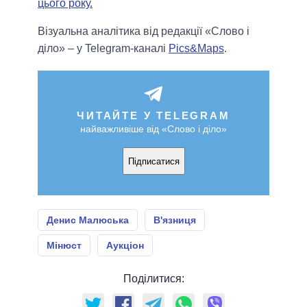
цього року.
Візуальна аналітика від редакції «Слово і
діло» – у Telegram-каналі
Pics&Maps
.
ЧИТАЙТЕ У TELEGRAM
найважливіше від «Слово і діло»
Підписатися
Денис Малюська
В'язниця
Мінюст
Аукціон
Поділитися: