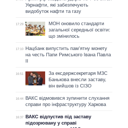
Укрнафти, які забезпечують
видобуток нафти та газу
МОН оновило стандарти
17:29
загальної середньої освіти:
що змінилось
Нацбанк випустить пам’ятну монету
17:10
на честь Папи Римського Івана Павла
II
За ексдержсекретаря МЗС
16:51
Банькова внесли заставу,
він вийшов із СІЗО
ВАКС відмовився зупинити слухання
16:44
справи про інфраструктуру Харкова
ВАКС відпустив під заставу
16:37
підозрювану у справі