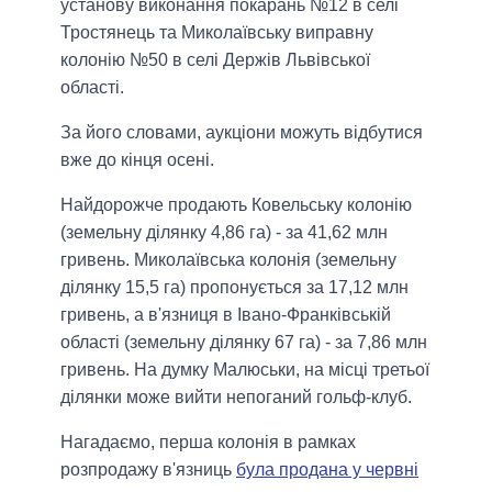
установу виконання покарань №12 в селі
Тростянець та Миколаївську виправну
колонію №50 в селі Держів Львівської
області.
За його словами, аукціони можуть відбутися
вже до кінця осені.
Найдорожче продають Ковельську колонію
(земельну ділянку 4,86 ​​га) - за 41,62 млн
гривень. Миколаївська колонія (земельну
ділянку 15,5 га) пропонується за 17,12 млн
гривень, а в'язниця в Івано-Франківській
області (земельну ділянку 67 га) - за 7,86 млн
гривень. На думку Малюськи, на місці третьої
ділянки може вийти непоганий гольф-клуб.
Нагадаємо, перша колонія в рамках
розпродажу в'язниць
була продана у червні