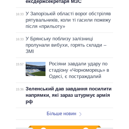
ексдержсекретаря МЗС
У Запорізькій області ворог обстріляв
16:33
рятувальників, коли ті гасили пожежу
після «прильоту»
У Брянську поблизу залізниці
16:33
пролунали вибухи, горять склади –
ЗМІ
Росіяни завдали удару по
15:57
стадіону «Чорноморець» в
Одесі, є постраждалий
Зеленський дав завдання посилити
15:36
напрямки, які зараз штурмує армія
рф
Більше новин