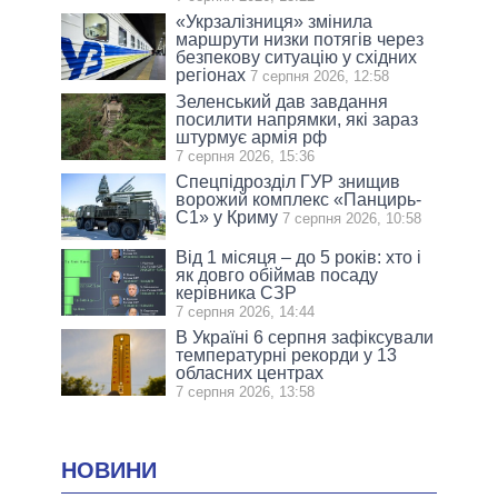
«Укрзалізниця» змінила
маршрути низки потягів через
безпекову ситуацію у східних
регіонах
7 серпня 2026, 12:58
Зеленський дав завдання
посилити напрямки, які зараз
штурмує армія рф
7 серпня 2026, 15:36
Спецпідрозділ ГУР знищив
ворожий комплекс «Панцирь-
С1» у Криму
7 серпня 2026, 10:58
Від 1 місяця – до 5 років: хто і
як довго обіймав посаду
керівника СЗР
7 серпня 2026, 14:44
В Україні 6 серпня зафіксували
температурні рекорди у 13
обласних центрах
7 серпня 2026, 13:58
НОВИНИ