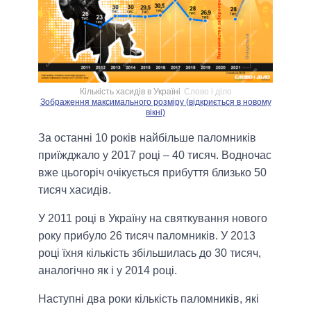
Кількість хасидів в Україні
Слово і діло
Зображення максимального розміру (відкриється в новому
вікні)
За останні 10 років найбільше паломників
приїжджало у 2017 році – 40 тисяч. Водночас
вже цьогоріч очікується прибуття близько 50
тисяч хасидів.
У 2011 році в Україну на святкування нового
року прибуло 26 тисяч паломників. У 2013
році їхня кількість збільшилась до 30 тисяч,
аналогічно як і у 2014 році.
Наступні два роки кількість паломників, які