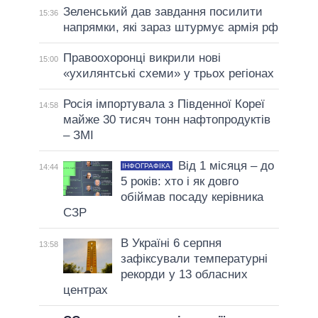
Зеленський дав завдання посилити
15:36
напрямки, які зараз штурмує армія рф
Правоохоронці викрили нові
15:00
«ухилянтські схеми» у трьох регіонах
Росія імпортувала з Південної Кореї
14:58
майже 30 тисяч тонн нафтопродуктів
– ЗМІ
Від 1 місяця – до
ІНФОГРАФІКА
14:44
5 років: хто і як довго
обіймав посаду керівника
СЗР
В Україні 6 серпня
13:58
зафіксували температурні
рекорди у 13 обласних
центрах