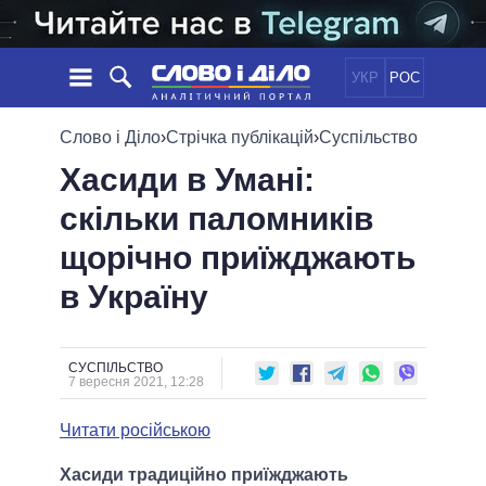
УКР
РОС
НОВИНИ
Слово і Діло
›
Стрічка публікацій
›
Суспільство
Хасиди в Умані:
ОБIЦЯНКИ
СТРІЧКА
ПОЛІТИКА
скільки паломників
ПОДІЇ
ЕКОНОМІКА
ПОЛIТИКИ
щорічно приїжджають
СТАТТІ
СУСПІЛЬСТВО
ІНФОГРАФІКА
ДУМКИ
СВІТ
УСІ ПОЛІТИКИ
в Україну
ОГЛЯДИ
ПРЕЗИДЕНТ І ОФІС
ВІДЕО
ДАЙДЖЕСТИ
ВЕРХОВНА РАДА
СУСПІЛЬСТВО
ПІДТРИМАТИ
КАБІНЕТ МІНІСТРІВ
7 вересня 2021, 12:28
ГОЛОВИ ОБЛАДМІНІСТРАЦІЙ
ПОРІВНЯННЯ ПОЛІТИКІВ
Читати російською
МЕРИ МІСТ
ВСІ ПЕРСОНИ
Хасиди традиційно приїжджають