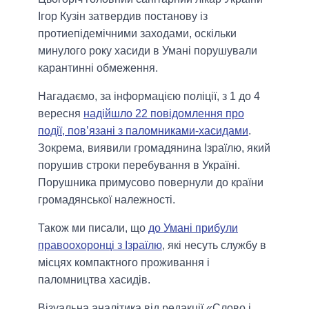
Ігор Кузін затвердив постанову із
протиепідемічними заходами, оскільки
минулого року хасиди в Умані порушували
карантинні обмеження.
Нагадаємо, за інформацією поліції, з 1 до 4
вересня
надійшло 22 повідомлення про
події, пов’язані з паломниками-хасидами
.
Зокрема, виявили громадянина Ізраїлю, який
порушив строки перебування в Україні.
Порушника примусово повернули до країни
громадянської належності.
Також ми писали, що
до Умані прибули
правоохоронці з Ізраїлю
, які несуть службу в
місцях компактного проживання і
паломництва хасидів.
Візуальна аналітика від редакції «Слово і