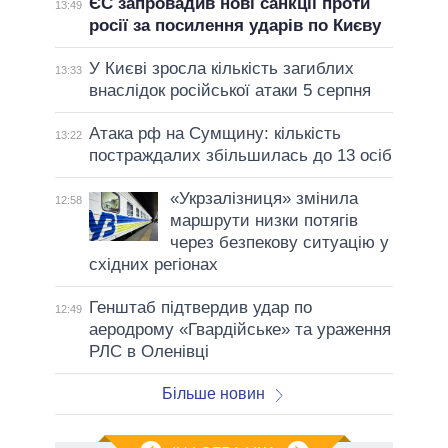
ЄС запровадив нові санкції проти
13:49
росії за посилення ударів по Києву
У Києві зросла кількість загиблих
13:33
внаслідок російської атаки 5 серпня
Атака рф на Сумщину: кількість
13:22
постраждалих збільшилась до 13 осіб
«Укрзалізниця» змінила
12:58
маршрути низки потягів
через безпекову ситуацію у
східних регіонах
Генштаб підтвердив удар по
12:49
аеродрому «Гвардійське» та ураження
РЛС в Оленівці
Більше новин