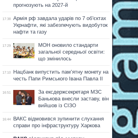
прогнозують на 2027-й
Армія рф завдала ударів по 7 об'єктах
17:38
Укрнафти, які забезпечують видобуток
нафти та газу
МОН оновило стандарти
17:29
загальної середньої освіти:
що змінилось
Нацбанк випустить пам’ятну монету на
17:10
честь Папи Римського Івана Павла II
За ексдержсекретаря МЗС
16:51
Банькова внесли заставу, він
вийшов із СІЗО
ВАКС відмовився зупинити слухання
16:44
справи про інфраструктуру Харкова