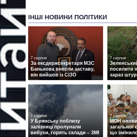
ІНШІ НОВИНИ ПОЛІТИКИ
7 серпня
7 серпня
За ексдержсекретаря МЗС
Зеленськи
Банькова внесли заставу,
посилити н
він вийшов із СІЗО
зараз штур
7 серпня
7 серпня
У Брянську поблизу
МОН онови
залізниці пролунали
загальної 
вибухи, горять склади – ЗМІ
що змінил