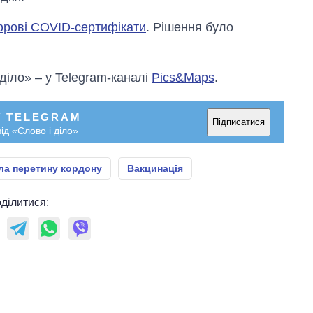
ифрові COVID-сертифікати
. Рішення було
 діло» – у Telegram-каналі
Pics&Maps
.
У TELEGRAM
Підписатися
ід «Слово і діло»
ла перетину кордону
Вакцинація
ділитися: