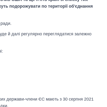
жуть подорожувати по території об'єднання
 ради.
 буде й далі регулярно переглядатися залежно
і:
Дефіцит пам’яті:
як зріс попит на
чипи за останні
роки і що
прогнозують на
2027-й
яких держави-члени ЄС мають з 30 серпня 2021
дки.