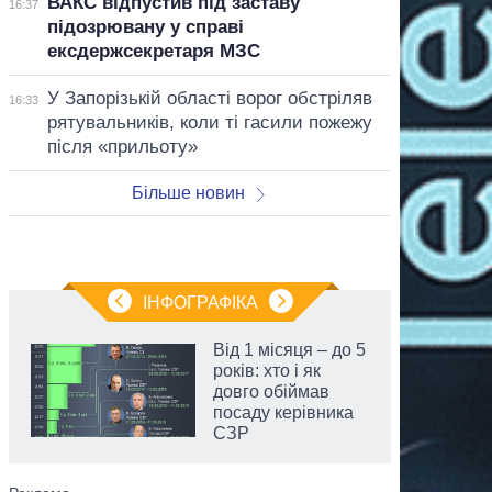
ВАКС відпустив під заставу
16:37
підозрювану у справі
ексдержсекретаря МЗС
У Запорізькій області ворог обстріляв
16:33
рятувальників, коли ті гасили пожежу
після «прильоту»
Більше новин
ІНФОГРАФІКА
Від 1 місяця – до 5
років: хто і як
довго обіймав
посаду керівника
СЗР