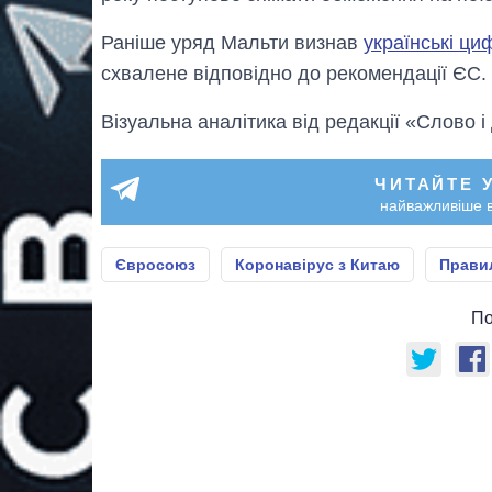
Раніше уряд Мальти визнав
українські ц
схвалене відповідно до рекомендації ЄС.
Візуальна аналітика від редакції «Слово і
ЧИТАЙТЕ 
найважливіше в
Євросоюз
Коронавірус з Китаю
Прави
По