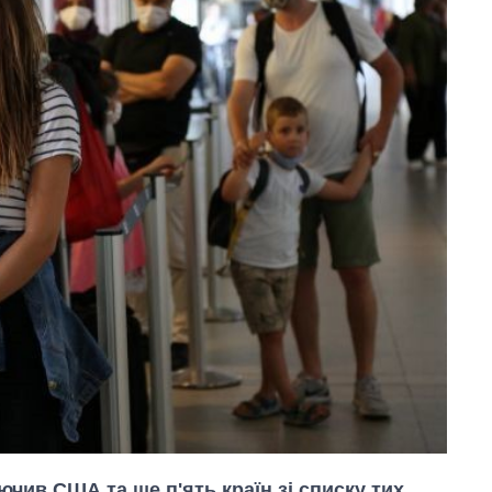
ючив США та ще п'ять країн зі списку тих