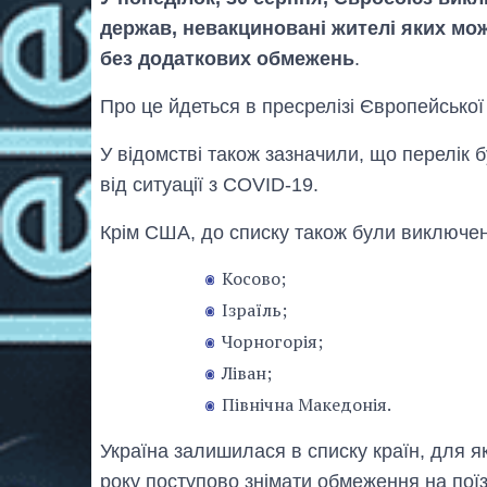
держав, невакциновані жителі яких мо
без додаткових обмежень
.
Про це йдеться в пресрелізі Європейської
У відомстві також зазначили, що перелік
від ситуації з COVID-19.
Крім США, до списку також були виключен
Косово;
Ізраїль;
Чорногорія;
Ліван;
Північна Македонія.
Україна залишилася в списку країн, для 
року поступово знімати обмеження на поїз