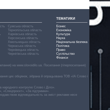
ТЕМАТИКИ
асть
Сумська область
Бізнес
Тернопільська область
Економіка
ь
Харківська область
Культура
Херсонська область
Наука
Хмельницька область
Національна безпека
Черкаська область
Політика
Чернівецька область
Право
Чернігівська область
Суспільство
Фінанси
лання) на www.slovoidilo.ua. Посилання (гіперпосилання)
онання цих обіцянок, зібрана й опрацьована ТОВ «ІА Слово і
ма народного контролю Слово і Діло».
», «Спецпроєкт», «За підтримки».
онодавством відповідальність за зміст реклами несе