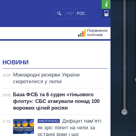
УКР
РОС
Порівняння
політиків
ЦІЙ
МЕРИ МІСТ
ВСІ ПЕРСОНИ
НОВИНИ
Міжнародні резерви України
18:09
скоротилися у липні
База ФСБ та 6 суден «тіньового
18:05
флоту»: СБС атакували понад 100
ворожих цілей росіян
Дефіцит пам’яті:
ІНФОГРАФІКА
17:52
як зріс попит на чипи за
останні роки і що