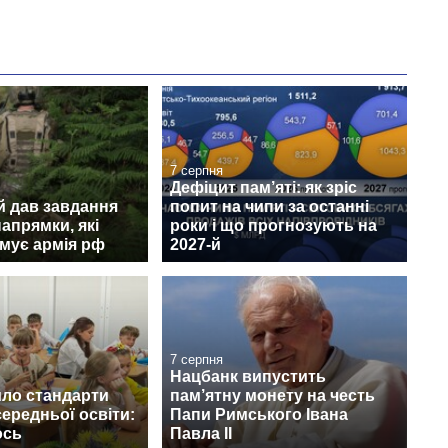
7 серпня
Дефіцит пам’яті: як зріс
й дав завдання
попит на чипи за останні
апрямки, які
роки і що прогнозують на
мує армія рф
2027-й
7 серпня
Нацбанк випустить
ло стандарти
пам’ятну монету на честь
середньої освіти:
Папи Римського Івана
ось
Павла II