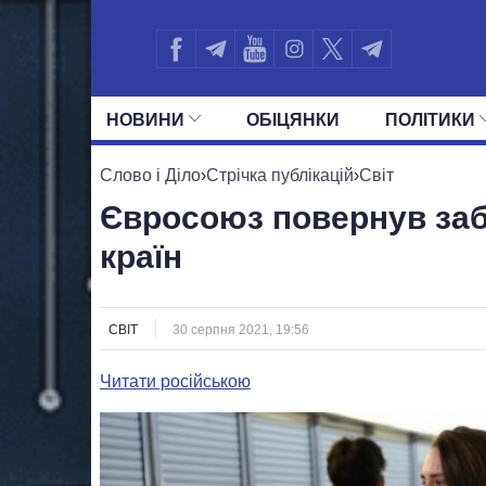
НОВИНИ
ОБIЦЯНКИ
ПОЛIТИКИ
УСІ ПОЛІТИКИ
ПРЕЗИДЕНТ І ОФ
Слово і Діло
›
Стрічка публікацій
›
Світ
Євросоюз повернув заб
країн
СВІТ
30 серпня 2021, 19:56
Читати російською