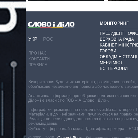
МОНІТОРИНГ
ПРЕЗИДЕНТ І ОФІС
УКР
РОС
ВЕРХОВНА РАДА
КАБІНЕТ МІНІСТРІ
ГОЛОВИ
ПРО НАС
ОБЛАДМІНІСТРАЦІ
КОНТАКТИ
МЕРИ МІСТ
ПРАВИЛА
ВСІ ПЕРСОНИ
Використання будь-яких матеріалів, розміщених на сайті,
обов’язкове незалежно від повного або часткового викори
Аналітична інформація про обіцянки політиків і чиновників
Діло» і є власністю ТОВ «ІА Слово і Діло».
Інфографіки, розміщені на порталі slovoidilo.ua, створен
Матеріали, відмічені значками, публікуються на правах р
Редакція не несе відповідальності за факти та оціночні 
рекламодавець.
Cуб'єкт у сфері онлайн-медіа. Ідентифікатор медіа – R40
© 2009—2026
«Слово і Діло»
.
Всі права захищені і охоро