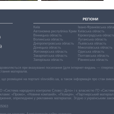
РЕГІОНИ
Київ
Івано-Франківська обл
Автономна республіка Крим
Київська область
Вінницька область
Кіровоградська област
В
Волинська область
Луганська область
Дніпропетровська область
Львівська область
Й
Донецька область
Миколаївська область
Житомирська область
Одеська область
Закарпатська область
Полтавська область
Запорізька область
Рівненська область
 дозволяється при вказуванні посилання (для інтернет-видань — гіперпоси
стання матеріалів.
, що розміщені на порталі slovoidilo.ua, а також інформація про стан вик
і ГО «Система народного контролю Слово і Діло» і є власністю ГО «Систе
еклами: «Промо», «Новини компаній», «Позиція», «Партнерський матеріал
судження, оприлюднені у рекламних матеріалах. Згідно з українським зак
-05063
няються законом. Адміністрація сайту залишає