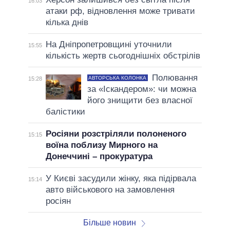
16:03
атаки рф, відновлення може тривати
кілька днів
На Дніпропетровщині уточнили
15:55
кількість жертв сьогоднішніх обстрілів
Полювання
АВТОРСЬКА КОЛОНКА
15:28
за «Іскандером»: чи можна
його знищити без власної
балістики
Росіяни розстріляли полоненого
15:15
воїна поблизу Мирного на
Донеччині – прокуратура
У Києві засудили жінку, яка підірвала
15:14
авто військового на замовлення
росіян
Більше новин