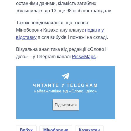
останніми даними, кількість загиблих
збільшилася до 13, ще 98 осіб постраждали.
Також повідомлялося, що голова
Міноборони Казахстану планує
подати у
відставку
після вибухів і пожежі на складі.
Візуальна аналітика від редакції «Слово і
діло» – у Telegram-каналі
Pics&Maps
.
ЧИТАЙТЕ У TELEGRAM
найважливіше від «Слово і діло»
Підписатися
Вибух
Міноборони
Казахстан