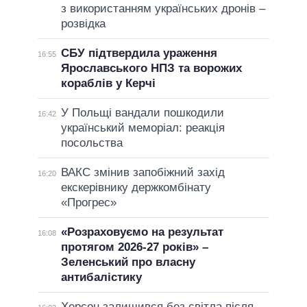
з використанням українських дронів –
розвідка
СБУ підтвердила ураження
16:55
Ярославського НПЗ та ворожих
кораблів у Керчі
У Польщі вандали пошкодили
16:42
український меморіал: реакція
посольства
ВАКС змінив запобіжний захід
16:20
екскерівнику держкомбінату
«Прогрес»
«Розраховуємо на результат
16:08
протягом 2026-27 років» –
Зеленський про власну
антибалістику
Херсон залишився без світла після