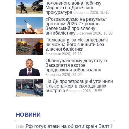
полоненого воїна поблизу
Мирного на Донеччині –
прокуратура
6 серпня 2026, 15:15
«Розраховуємо на результат
протягом 2026-27 років» –
Зеленський про власну
антибалістику
6 серпня 2026, 16:08
Полювання за «Іскандером»:
чи можна його знищити без
власної балістики
6 серпня 2026, 15:28
Обвинуваченому депутату із
Закарпаття вкотре
продовжили зобов'язання
6 серпня 2026, 14:40
На Дніпропетровщині уточнили
кількість жертв сьогоднішніх
обстрілів
6 серпня 2026, 15:55
НОВИНИ
Рф готує атаки на об’єкти країн Балтії
16:59