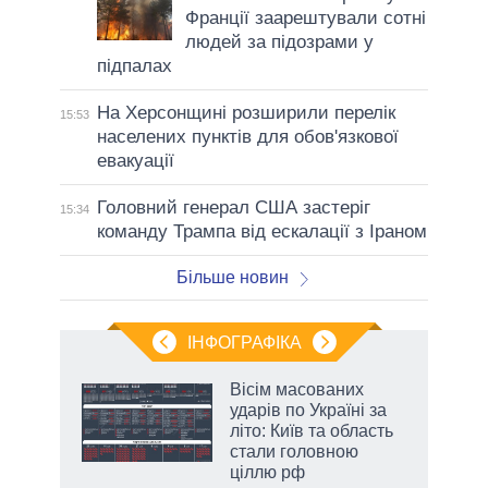
Франції заарештували сотні
людей за підозрами у
підпалах
На Херсонщині розширили перелік
15:53
населених пунктів для обов'язкової
евакуації
Головний генерал США застеріг
15:34
команду Трампа від ескалації з Іраном
Більше новин
ІНФОГРАФІКА
Вісім масованих
ть
ударів по Україні за
літо: Київ та область
стали головною
ціллю рф