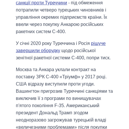
санкції проти Туреччини
- під обмеження
потрапили четверо турецьких чиновників і
управління окремих підприємств країни. Їх
ввели через покупку Анкарою російських
ракетних систем С-400.
У січні 2020 року Туреччина і Росія
рішуче
завершили оборудку
щодо російської
зенітної ракетної системи С-400, попри тиск.
Москва та Анкара уклали контракт на
поставку ЗРК С-400 «Тріумф» у 2017 році.
США відразу виступили проти угоди.
Вашингтон пригрозив Туреччині санкціями та
виключив її з програми по винищувачах
п'ятого покоління F-35. Американський
президент Дональд Трамп згодом
неодноразово загрожував турецькій владі
«величезними проблемами» після покупки