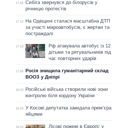
Сибіга звернувся до білорусів у
17:56
річницю протестів
На Одещині сталася масштабна ДТП
17:23
за участі мікроавтобусів, є жертви та
постраждалі
Рф атакувала автобус із 12
17:19
дітьми та рятувальників під
час повторних ударів
Росія знищила гуманітарний склад
17:06
ВООЗ у Дніпрі
Російські війська створили нові зони
16:43
контролю біля кордону України
У Косові депутатка закидала прем’єра
16:29
яйцями
Лісові пожежі в Європі: у
16:24