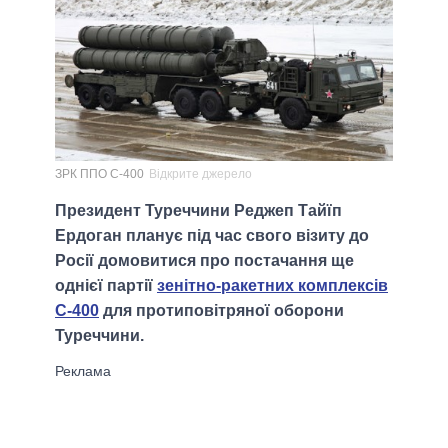
ЗРК ППО С-400
Відкрите джерело
Президент Туреччини Реджеп Тайїп
Ердоган планує під час свого візиту до
Росії домовитися про постачання ще
однієї партії
зенітно-ракетних комплексів
С-400
для протиповітряної оборони
Туреччини.