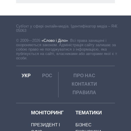
Cуб'єкт у сфері онлайн-медіа. Ідентифікатор медіа – R40-
05063
© 2009—2026
«Слово і Діло»
.
Всі права захищені і
охороняються законом. Адміністрація сайту залишає за
собою право не погоджуватися з інформацією, яка
публікується на сайті, власниками або авторами якої є треті
особи.
УКР
РОС
ПРО НАС
КОНТАКТИ
ПРАВИЛА
МОНІТОРИНГ
ТЕМАТИКИ
ПРЕЗИДЕНТ І
БІЗНЕС