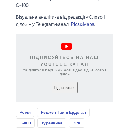
С-400.
Візуальна аналітика від редакції «Слово і
діло» – у Telegram-каналі
Pics&Maps
.
ПІДПИСУЙТЕСЬ НА НАШ
YOUTUBE КАНАЛ
та дивіться першими нові відео від «Слово і
діло»
Підписатися
Росія
Реджеп Тайіп Ердоган
С-400
Туреччина
ЗРК