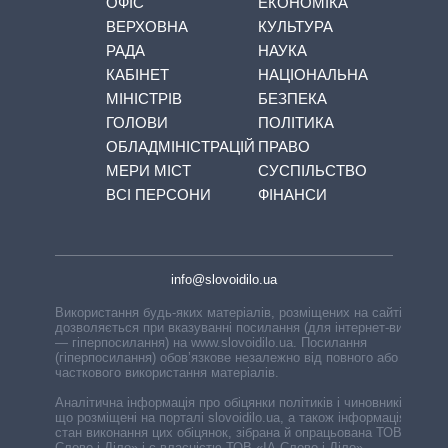
ОФІС
ЕКОНОМІКА
ВЕРХОВНА
КУЛЬТУРА
РАДА
НАУКА
КАБІНЕТ
НАЦІОНАЛЬНА
МІНІСТРІВ
БЕЗПЕКА
ГОЛОВИ
ПОЛІТИКА
ОБЛАДМІНІСТРАЦІЙ
ПРАВО
МЕРИ МІСТ
СУСПІЛЬСТВО
ВСІ ПЕРСОНИ
ФІНАНСИ
info@slovoidilo.ua
Використання будь-яких матеріалів, розміщених на сайті,
дозволяється при вказуванні посилання (для інтернет-видань
— гіперпосилання) на www.slovoidilo.ua. Посилання
(гіперпосилання) обов’язкове незалежно від повного або
часткового використання матеріалів.
Аналітична інформація про обіцянки політиків і чиновників,
що розміщені на порталі slovoidilo.ua, а також інформація про
стан виконання цих обіцянок, зібрана й опрацьована ТОВ «ІА
Слово і Діло» і є власністю ТОВ «ІА Слово і Діло».