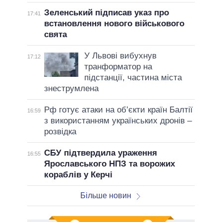
Зеленський підписав указ про
17:41
встановлення нового військового
свята
У Львові вибухнув
17:12
транформатор на
підстанції, частина міста
знеструмлена
Рф готує атаки на об’єкти країн Балтії
16:59
з використанням українських дронів –
розвідка
СБУ підтвердила ураження
16:55
Ярославського НПЗ та ворожих
кораблів у Керчі
Більше новин