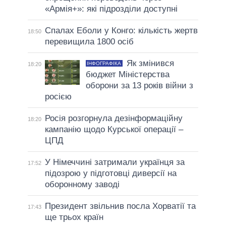
«Армія+»: які підрозділи доступні
Спалах Еболи у Конго: кількість жертв
18:50
перевищила 1800 осіб
Як змінився
ІНФОГРАФІКА
18:20
бюджет Міністерства
оборони за 13 років війни з
росією
Росія розгорнула дезінформаційну
18:20
кампанію щодо Курської операції –
ЦПД
У Німеччині затримали українця за
17:52
підозрою у підготовці диверсії на
оборонному заводі
Президент звільнив посла Хорватії та
17:43
ще трьох країн