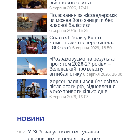
військового свята
6 серпня 2026, 17:41
Полювання за «Іскандером»:
чи можна його знищити без
власної балістики
6 серпня 2026, 15:28
Спалах Еболи у Конго:
кількість жертв перевищила
1800 осіб
6 серпня 2026, 18:50
«Розраховуємо на результат
протягом 2026-27 років» –
Зеленський про власну
антибалістику
6 серпня 2026, 16:08
Херсон залишився без світла
після атаки рф, відновлення
може тривати кілька днів
6 серпня 2026, 16:03
НОВИНИ
У ЗСУ запустили тестування
18:54
спрощених переведень через