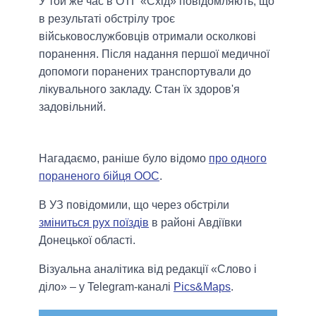
У той же час в ОТГ «Схід» повідомляють, що
в результаті обстрілу троє
військовослужбовців отримали осколкові
поранення. Після надання першої медичної
допомоги поранених транспортували до
лікувального закладу. Стан їх здоров'я
задовільний.
Нагадаємо, раніше було відомо
про одного
пораненого бійця ООС
.
В УЗ повідомили, що через обстріли
зміниться рух поїздів
в районі Авдіївки
Донецької області.
Візуальна аналітика від редакції «Слово і
діло» – у Telegram-каналі
Pics&Maps
.