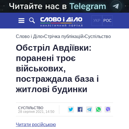
УКР
РОС
НОВИНИ
Слово і Діло
›
Стрічка публікацій
›
Суспільство
Обстріл Авдіївки:
ОБIЦЯНКИ
СТРІЧКА
ПОЛІТИКА
поранені троє
ПОДІЇ
ЕКОНОМІКА
ПОЛIТИКИ
військових,
СТАТТІ
СУСПІЛЬСТВО
ІНФОГРАФІКА
ДУМКИ
СВІТ
УСІ ПОЛІТИКИ
постраждала база і
ОГЛЯДИ
ПРЕЗИДЕНТ І ОФІС
житлові будинки
ВІДЕО
ДАЙДЖЕСТИ
ВЕРХОВНА РАДА
ПІДТРИМАТИ
КАБІНЕТ МІНІСТРІВ
ГОЛОВИ ОБЛАДМІНІСТРАЦІЙ
СУСПІЛЬСТВО
ПОРІВНЯННЯ ПОЛІТИКІВ
28 серпня 2021, 14:50
МЕРИ МІСТ
Читати російською
ВСІ ПЕРСОНИ