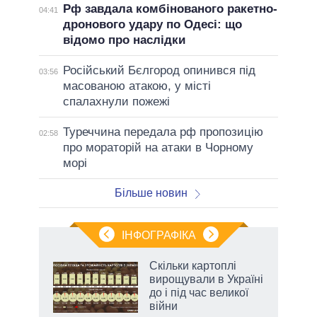
Рф завдала комбінованого ракетно-
04:41
дронового удару по Одесі: що
відомо про наслідки
Російський Бєлгород опинився під
03:56
масованою атакою, у місті
спалахнули пожежі
Туреччина передала рф пропозицію
02:58
про мораторій на атаки в Чорному
морі
Більше новин
ІНФОГРАФІКА
Скільки картоплі
 за
вирощували в Україні
асть
до і під час великої
війни