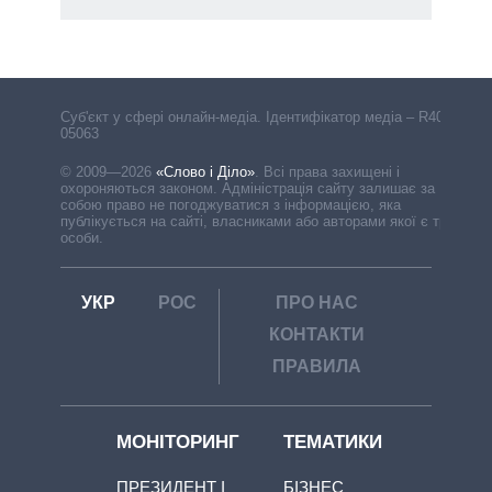
Cуб'єкт у сфері онлайн-медіа. Ідентифікатор медіа – R40-
05063
© 2009—2026
«Слово і Діло»
.
Всі права захищені і
охороняються законом. Адміністрація сайту залишає за
собою право не погоджуватися з інформацією, яка
публікується на сайті, власниками або авторами якої є треті
особи.
УКР
РОС
ПРО НАС
КОНТАКТИ
ПРАВИЛА
МОНІТОРИНГ
ТЕМАТИКИ
ПРЕЗИДЕНТ І
БІЗНЕС