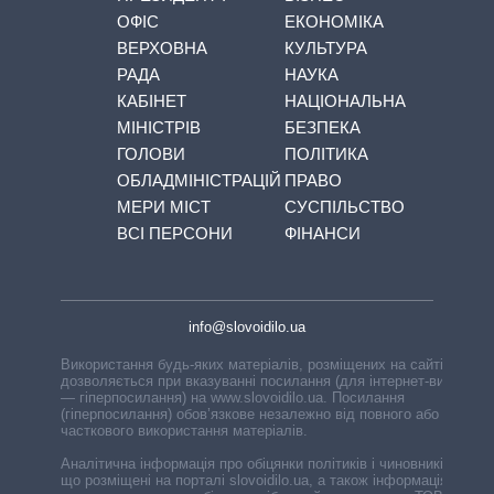
ОФІС
ЕКОНОМІКА
ВЕРХОВНА
КУЛЬТУРА
РАДА
НАУКА
КАБІНЕТ
НАЦІОНАЛЬНА
МІНІСТРІВ
БЕЗПЕКА
ГОЛОВИ
ПОЛІТИКА
ОБЛАДМІНІСТРАЦІЙ
ПРАВО
МЕРИ МІСТ
СУСПІЛЬСТВО
ВСІ ПЕРСОНИ
ФІНАНСИ
info@slovoidilo.ua
Використання будь-яких матеріалів, розміщених на сайті,
дозволяється при вказуванні посилання (для інтернет-видань
— гіперпосилання) на www.slovoidilo.ua. Посилання
(гіперпосилання) обов’язкове незалежно від повного або
часткового використання матеріалів.
Аналітична інформація про обіцянки політиків і чиновників,
що розміщені на порталі slovoidilo.ua, а також інформація про