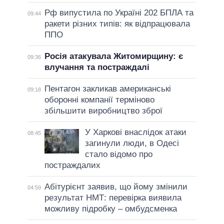
Рф випустила по Україні 202 БПЛА та
09:44
ракети різних типів: як відпрацювала
ППО
Росія атакувала Житомирщину: є
09:36
влучання та постраждалі
Пентагон закликав американські
09:18
оборонні компанії терміново
збільшити виробництво зброї
У Харкові внаслідок атаки
08:45
загинули люди, в Одесі
стало відомо про
постраждалих
Абітурієнт заявив, що йому змінили
04:59
результат НМТ: перевірка виявила
можливу підробку – омбудсменка