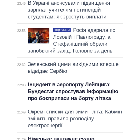
В Україні анонсували підвищення
23:45
зарплат учителям і стипендій
студентам: як зростуть виплати
Росія вдарила по
ПІДСУМКИ
22:53
Лозовій і Павлограду, а
Стефанішиній обрали
запобіжний захід. Головне за день
Зеленський цими вихідними вперше
22:32
відвідає Сербію
Інцидент в аеропорту Лейпцига:
22:03
Бундестаг спростував інформацію
про боєприпаси на борту літака
Окремі списки для зими і літа: Кабмін
21:49
змінить правила розподілу
електроенергії
Німецьке вантажне судно
21:29