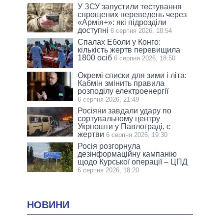
У ЗСУ запустили тестування
спрощених переведень через
«Армія+»: які підрозділи
доступні
6 серпня 2026, 18:54
Спалах Еболи у Конго:
кількість жертв перевищила
1800 осіб
6 серпня 2026, 18:50
Окремі списки для зими і літа:
Кабмін змінить правила
розподілу електроенергії
6 серпня 2026, 21:49
Росіяни завдали удару по
сортувальному центру
Укрпошти у Павлограді, є
жертви
6 серпня 2026, 19:30
Росія розгорнула
дезінформаційну кампанію
щодо Курської операції – ЦПД
6 серпня 2026, 18:20
НОВИНИ