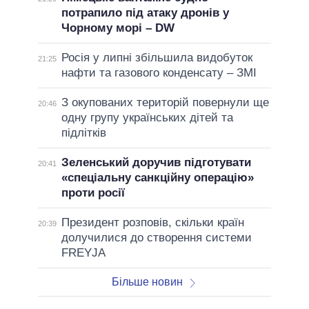
потрапило під атаку дронів у
Чорному морі – DW
Росія у липні збільшила видобуток
21:25
нафти та газового конденсату – ЗМІ
З окупованих територій повернули ще
20:46
одну групу українських дітей та
підлітків
Зеленський доручив підготувати
20:41
«спеціальну санкційну операцію»
проти росії
Президент розповів, скільки країн
20:39
долучилися до створення системи
FREYJA
Більше новин