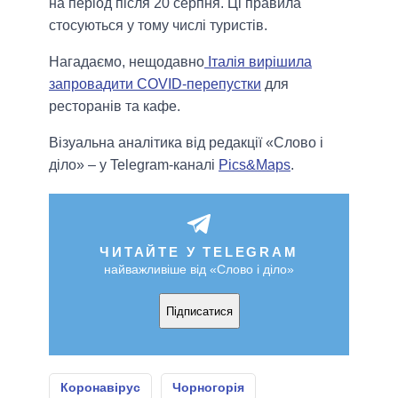
на період після 20 серпня. Ці правила
стосуються у тому числі туристів.
Нагадаємо, нещодавно
Італія вирішила
запровадити COVID-перепустки
для
ресторанів та кафе.
Візуальна аналітика від редакції «Слово і
діло» – у Telegram-каналі
Pics&Maps
.
ЧИТАЙТЕ У TELEGRAM
найважливіше від «Слово і діло»
Підписатися
Коронавірус
Чорногорія