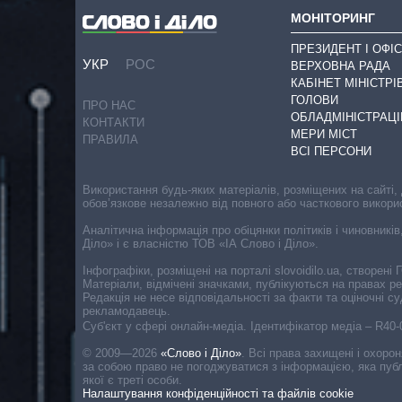
МОНІТОРИНГ
ПРЕЗИДЕНТ І ОФІС
УКР
РОС
ВЕРХОВНА РАДА
КАБІНЕТ МІНІСТРІ
ГОЛОВИ
ПРО НАС
ОБЛАДМІНІСТРАЦІ
КОНТАКТИ
МЕРИ МІСТ
ПРАВИЛА
ВСІ ПЕРСОНИ
Використання будь-яких матеріалів, розміщених на сайті,
обов’язкове незалежно від повного або часткового викори
Аналітична інформація про обіцянки політиків і чиновників
Діло» і є власністю ТОВ «ІА Слово і Діло».
Інфографіки, розміщені на порталі slovoidilo.ua, створен
Матеріали, відмічені значками, публікуються на правах р
Редакція не несе відповідальності за факти та оціночні 
рекламодавець.
Cуб'єкт у сфері онлайн-медіа. Ідентифікатор медіа – R40
© 2009—2026
«Слово і Діло»
.
Всі права захищені і охоро
за собою право не погоджуватися з інформацією, яка публ
якої є треті особи.
Налаштування конфіденційності та файлів cookie