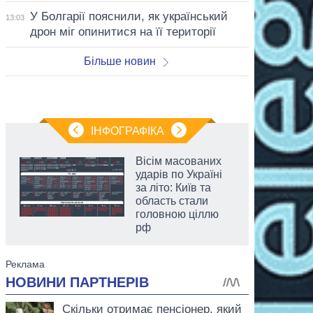
У Болгарії пояснили, як український
13:03
дрон міг опинитися на її території
Більше новин
ІНФОГРАФІКА
Вісім масованих
ударів по Україні
за літо: Київ та
область стали
головною ціллю
рф