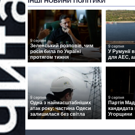
ІНШІ НОВИНИ ПОЛІТИКИ
9 серпня
Зеленський розповів, чим
9 серпня
росія била по Україні
У Румунії 
протягом тижня
для АЕС, а
9 серпня
9 серпня
Одна з наймасштабніших
Партія Ма
атак року: частина Одеси
кандидата 
залишилася без світла
Угорщини