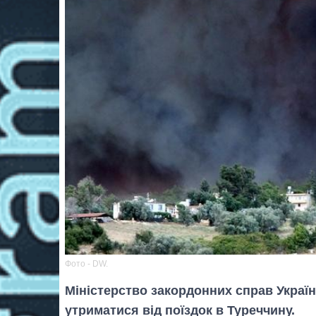
Фото - DW.
Міністерство закордонних справ Украї
утриматися від поїздок в Туреччину.