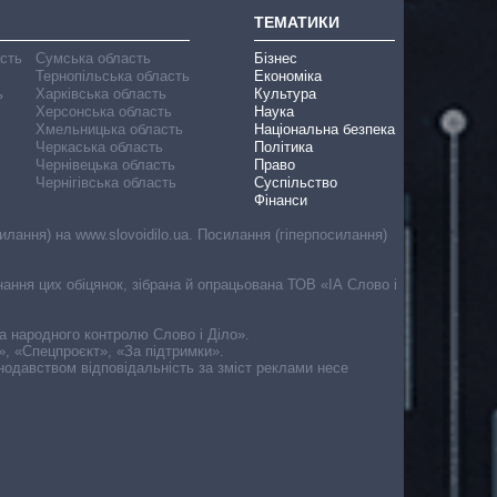
ТЕМАТИКИ
асть
Сумська область
Бізнес
Тернопільська область
Економіка
ь
Харківська область
Культура
Херсонська область
Наука
Хмельницька область
Національна безпека
Черкаська область
Політика
Чернівецька область
Право
Чернігівська область
Суспільство
Фінанси
лання) на www.slovoidilo.ua. Посилання (гіперпосилання)
онання цих обіцянок, зібрана й опрацьована ТОВ «ІА Слово і
ма народного контролю Слово і Діло».
», «Спецпроєкт», «За підтримки».
онодавством відповідальність за зміст реклами несе