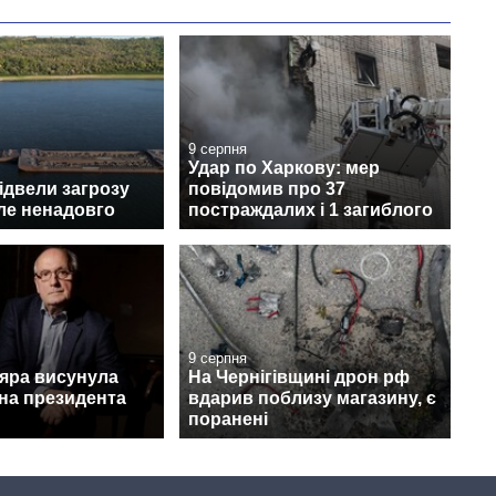
9 серпня
Удар по Харкову: мер
відвели загрозу
повідомив про 37
ле ненадовго
постраждалих і 1 загиблого
9 серпня
дяра висунула
На Чернігівщині дрон рф
на президента
вдарив поблизу магазину, є
поранені