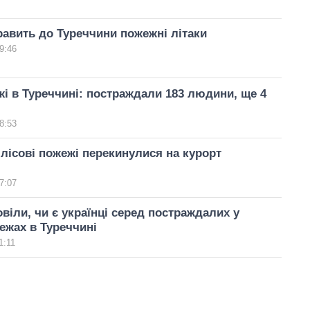
равить до Туреччини пожежні літаки
9:46
жі в Туреччині: постраждали 183 людини, ще 4
8:53
 лісові пожежі перекинулися на курорт
7:07
віли, чи є українці серед постраждалих у
ежах в Туреччині
1:11