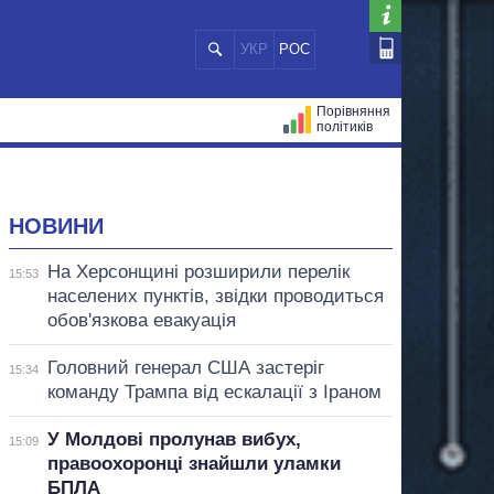
УКР
РОС
Порівняння
політиків
ЦІЙ
МЕРИ МІСТ
ВСІ ПЕРСОНИ
НОВИНИ
На Херсонщині розширили перелік
15:53
населених пунктів, звідки проводиться
обов'язкова евакуація
Головний генерал США застеріг
15:34
команду Трампа від ескалації з Іраном
У Молдові пролунав вибух,
15:09
правоохоронці знайшли уламки
БПЛА