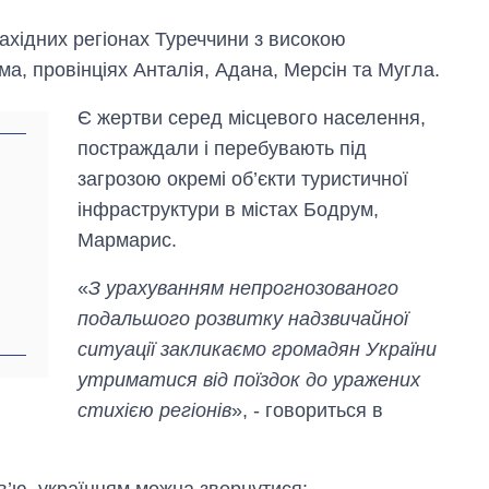
ахідних регіонах Туреччини з високою
ма, провінціях Анталія, Адана, Мерсін та Мугла.
Є жертви серед місцевого населення,
постраждали і перебувають під
загрозою окремі об’єкти туристичної
інфраструктури в містах Бодрум,
Мармарис.
Дефіцит пам’яті:
як зріс попит на
«
З урахуванням непрогнозованого
чипи за останні
роки і що
подальшого розвитку надзвичайної
прогнозують на
ситуації закликаємо громадян України
2027-й
утриматися від поїздок до уражених
стихією регіонів
», - говориться в