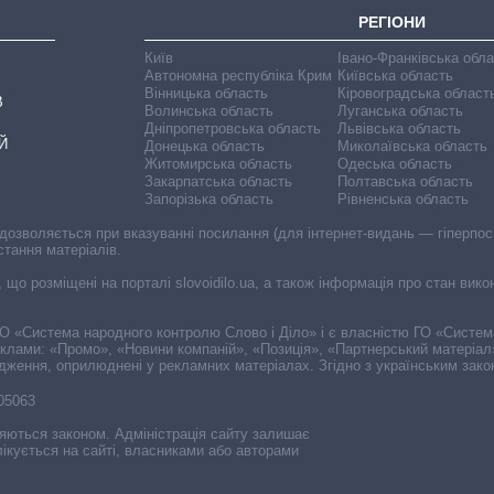
РЕГІОНИ
Київ
Івано-Франківська обл
Автономна республіка Крим
Київська область
Вінницька область
Кіровоградська област
В
Волинська область
Луганська область
Дніпропетровська область
Львівська область
Й
Донецька область
Миколаївська область
Житомирська область
Одеська область
Закарпатська область
Полтавська область
Запорізька область
Рівненська область
 дозволяється при вказуванні посилання (для інтернет-видань — гіперпоси
стання матеріалів.
, що розміщені на порталі slovoidilo.ua, а також інформація про стан вик
і ГО «Система народного контролю Слово і Діло» і є власністю ГО «Систе
еклами: «Промо», «Новини компаній», «Позиція», «Партнерський матеріал
судження, оприлюднені у рекламних матеріалах. Згідно з українським зак
-05063
няються законом. Адміністрація сайту залишає
ікується на сайті, власниками або авторами