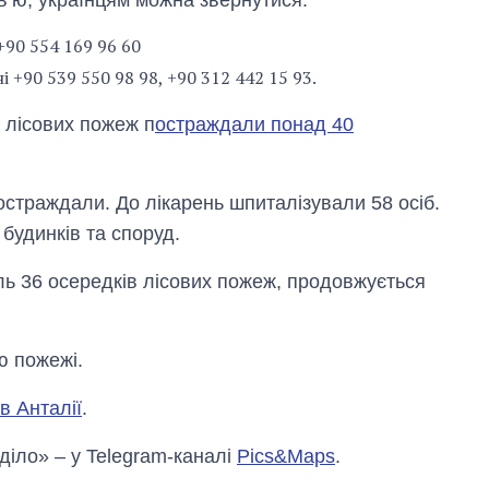
в’ю, українцям можна звернутися:
+90 554 169 96 60
+90 539 550 98 98, +90 312 442 15 93.
 лісових пожеж п
остраждали понад 40
остраждали. До лікарень шпиталізували 58 осіб.
будинків та споруд.
ь 36 осередків лісових пожеж, продовжується
ю пожежі.
 в Анталії
.
 діло» – у Telegram-каналі
Pics&Maps
.