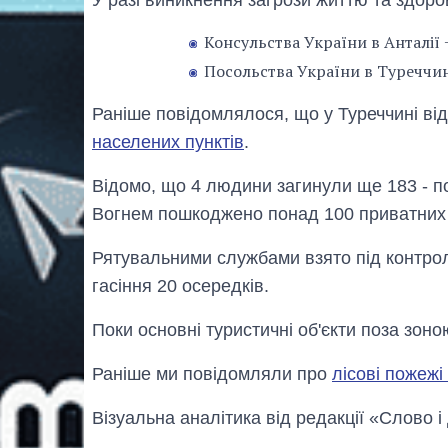
У разі виникнення загрози життю та здоро
Консульства України в Анталії 
Посольства України в Туреччині 
Раніше повідомлялося, що у Туреччині від
населених пунктів
.
Відомо, що 4 людини загинули ще 183 - п
Вогнем пошкоджено понад 100 приватних 
Рятувальними службами взято під контрол
гасіння 20 осередків.
Поки основні туристичні об'єкти поза зоно
Раніше ми повідомляли про
лісові пожежі
Візуальна аналітика від редакції «Слово і