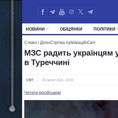
НОВИНИ
ОБIЦЯНКИ
ПОЛIТИКИ
УСІ ПОЛІТИКИ
ПРЕЗИДЕНТ І ОФ
Слово і Діло
›
Стрічка публікацій
›
Світ
МЗС радить українцям 
в Туреччині
СВІТ
30 липня 2021, 14:30
Читати російською