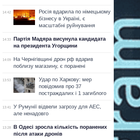
Росія вдарила по німецькому
14:42
бізнесу в Україні, є
масштабні руйнування
Партія Мадяра висунула кандидата
14:33
на президента Угорщини
На Чернігівщині дрон рф вдарив
14:09
поблизу магазину, є поранені
Удар по Харкову: мер
13:53
повідомив про 37
постраждалих і 1 загиблого
У Румунії відвели загрозу для АЕС,
13:41
але ненадовго
В Одесі зросла кількість поранених
13:28
після атаки дронів