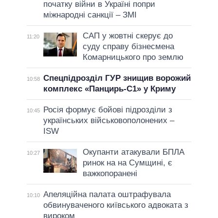
початку війни в Україні попри
міжнародні санкції – ЗМІ
САП у жовтні скерує до
11:20
суду справу бізнесмена
Комарницького про землю
Спецпідрозділ ГУР знищив ворожий
10:58
комплекс «Панцирь-С1» у Криму
Росія формує бойові підрозділи з
10:45
українських військовополонених –
ISW
Окупанти атакували БПЛА
10:27
ринок на на Сумщині, є
важкопоранені
Апеляційна палата оштрафувала
10:10
обвинуваченого київського адвоката з
вироком