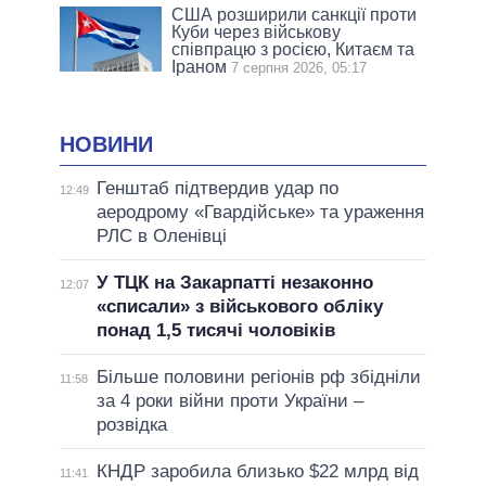
США розширили санкції проти
Куби через військову
співпрацю з росією, Китаєм та
Іраном
7 серпня 2026, 05:17
НОВИНИ
Генштаб підтвердив удар по
12:49
аеродрому «Гвардійське» та ураження
РЛС в Оленівці
У ТЦК на Закарпатті незаконно
12:07
«списали» з військового обліку
понад 1,5 тисячі чоловіків
Більше половини регіонів рф збідніли
11:58
за 4 роки війни проти України –
розвідка
КНДР заробила близько $22 млрд від
11:41