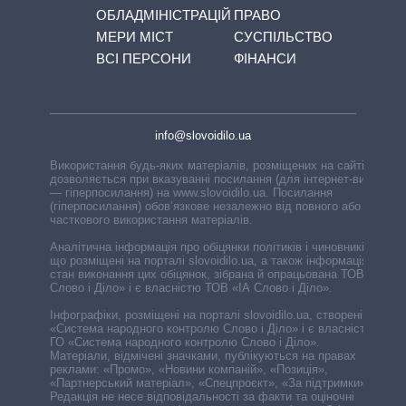
ОБЛАДМІНІСТРАЦІЙ
ПРАВО
МЕРИ МІСТ
СУСПІЛЬСТВО
ВСІ ПЕРСОНИ
ФІНАНСИ
info@slovoidilo.ua
Використання будь-яких матеріалів, розміщених на сайті,
дозволяється при вказуванні посилання (для інтернет-видань
— гіперпосилання) на www.slovoidilo.ua. Посилання
(гіперпосилання) обов’язкове незалежно від повного або
часткового використання матеріалів.
Аналітична інформація про обіцянки політиків і чиновників,
що розміщені на порталі slovoidilo.ua, а також інформація про
стан виконання цих обіцянок, зібрана й опрацьована ТОВ «ІА
Слово і Діло» і є власністю ТОВ «ІА Слово і Діло».
Інфографіки, розміщені на порталі slovoidilo.ua, створені ГО
«Система народного контролю Слово і Діло» і є власністю
ГО «Система народного контролю Слово і Діло».
Матеріали, відмічені значками, публікуються на правах
реклами: «Промо», «Новини компаній», «Позиція»,
«Партнерський матеріал», «Спецпроєкт», «За підтримки».
Редакція не несе відповідальності за факти та оціночні