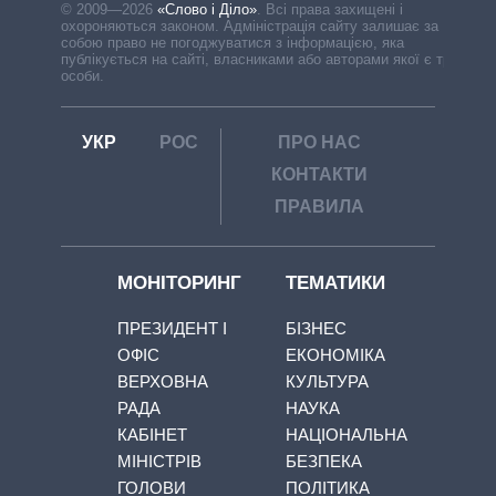
© 2009—2026
«Слово і Діло»
.
Всі права захищені і
охороняються законом. Адміністрація сайту залишає за
собою право не погоджуватися з інформацією, яка
публікується на сайті, власниками або авторами якої є треті
особи.
УКР
РОС
ПРО НАС
КОНТАКТИ
ПРАВИЛА
МОНІТОРИНГ
ТЕМАТИКИ
ПРЕЗИДЕНТ І
БІЗНЕС
ОФІС
ЕКОНОМІКА
ВЕРХОВНА
КУЛЬТУРА
РАДА
НАУКА
КАБІНЕТ
НАЦІОНАЛЬНА
МІНІСТРІВ
БЕЗПЕКА
ГОЛОВИ
ПОЛІТИКА