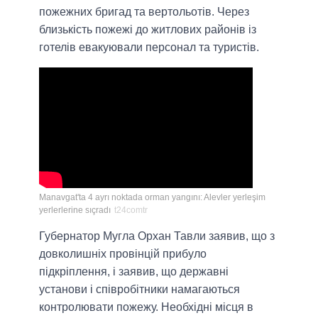
пожежних бригад та вертольотів. Через
близькість пожежі до житлових районів із
готелів евакуювали персонал та туристів.
Manavgat'ta 4 ayrı noktada orman yangını: Alevler yerleşim
yerlerlerine sıçradı
t24comtr
Губернатор Мугла Орхан Тавли заявив, що з
довколишніх провінцій прибуло
підкріплення, і заявив, що державні
установи і співробітники намагаються
контролювати пожежу. Необхідні місця в