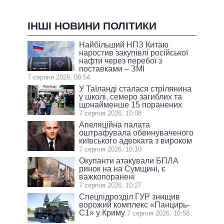
ІНШІ НОВИНИ ПОЛІТИКИ
Найбільший НПЗ Китаю
наростив закупівлі російської
нафти через перебої з
поставками – ЗМІ
7 серпня 2026, 08:54
У Таїланді сталася стрілянина
у школі, семеро загиблих та
щонайменше 15 поранених
7 серпня 2026, 10:08
Апеляційна палата
оштрафувала обвинуваченого
київського адвоката з вироком
7 серпня 2026, 10:10
Окупанти атакували БПЛА
ринок на на Сумщині, є
важкопоранені
7 серпня 2026, 10:27
Спецпідрозділ ГУР знищив
ворожий комплекс «Панцирь-
С1» у Криму
7 серпня 2026, 10:58