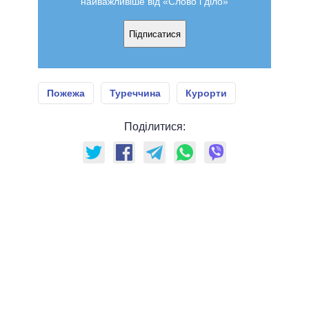
найважливіше від «Слово і діло»
Підписатися
Пожежа
Туреччина
Курорти
Поділитися: