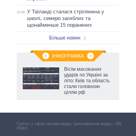
У Таїланді сталася стрілянина у
10:08
школі, семеро загиблих та
щонайменше 15 поранених
Більше новин
ІНФОГРАФІКА
Вісім масованих
ть
ударів по Україні за
літо: Київ та область
стали головною
ціллю рф
Cуб'єкт у сфері онлайн-медіа. Ідентифікатор медіа – R40-
05063