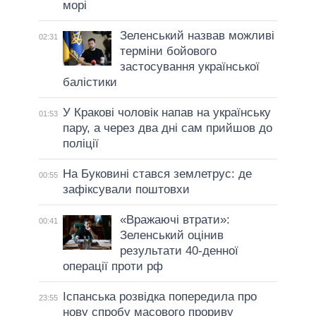
морі
Зеленський назвав можливі
02:31
терміни бойового
застосування української
балістики
У Кракові чоловік напав на українську
01:53
пару, а через два дні сам прийшов до
поліції
На Буковині стався землетрус: де
00:55
зафіксували поштовхи
«Вражаючі втрати»:
00:41
Зеленський оцінив
результати 40-денної
операції проти рф
Іспанська розвідка попередила про
23:55
нову спробу масового прориву