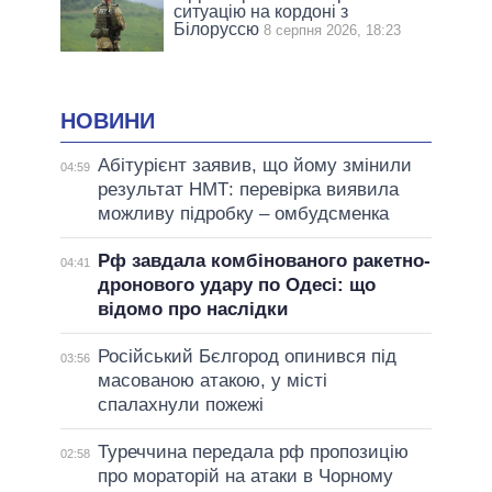
ситуацію на кордоні з
Білоруссю
8 серпня 2026, 18:23
НОВИНИ
Абітурієнт заявив, що йому змінили
04:59
результат НМТ: перевірка виявила
можливу підробку – омбудсменка
Рф завдала комбінованого ракетно-
04:41
дронового удару по Одесі: що
відомо про наслідки
Російський Бєлгород опинився під
03:56
масованою атакою, у місті
спалахнули пожежі
Туреччина передала рф пропозицію
02:58
про мораторій на атаки в Чорному