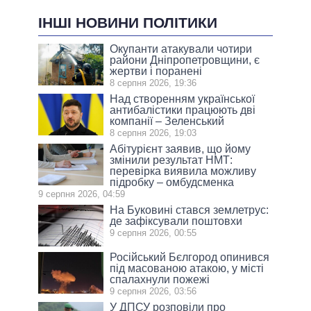
ІНШІ НОВИНИ ПОЛІТИКИ
Окупанти атакували чотири
райони Дніпропетровщини, є
жертви і поранені
8 серпня 2026, 19:36
Над створенням української
антибалістики працюють дві
компанії – Зеленський
8 серпня 2026, 19:03
Абітурієнт заявив, що йому
змінили результат НМТ:
перевірка виявила можливу
підробку – омбудсменка
9 серпня 2026, 04:59
На Буковині стався землетрус:
де зафіксували поштовхи
9 серпня 2026, 00:55
Російський Бєлгород опинився
під масованою атакою, у місті
спалахнули пожежі
9 серпня 2026, 03:56
У ДПСУ розповіли про