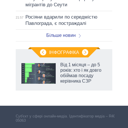
мігрантів до Сеути
Росіяни вдарили по середмістю
21:57
Павлограда, є постраждалі
Більше новин
ІНФОГРАФІКА
жет
Від 1 місяця – до 5
років: хто і як довго
ків
обіймав посаду
керівника СЗР
аспі
Cуб'єкт у сфері онлайн-медіа. Ідентифікатор медіа – R40-
05063