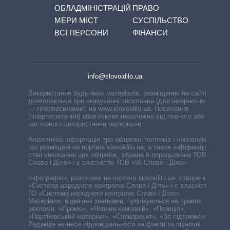
ОБЛАДМІНІСТРАЦІЙ
ПРАВО
МЕРИ МІСТ
СУСПІЛЬСТВО
ВСІ ПЕРСОНИ
ФІНАНСИ
info@slovoidilo.ua
Використання будь-яких матеріалів, розміщених на сайті,
дозволяється при вказуванні посилання (для інтернет-видань
— гіперпосилання) на www.slovoidilo.ua. Посилання
(гіперпосилання) обов’язкове незалежно від повного або
часткового використання матеріалів.
Аналітична інформація про обіцянки політиків і чиновників,
що розміщені на порталі slovoidilo.ua, а також інформація про
стан виконання цих обіцянок, зібрана й опрацьована ТОВ «ІА
Слово і Діло» і є власністю ТОВ «ІА Слово і Діло».
Інфографіки, розміщені на порталі slovoidilo.ua, створені ГО
«Система народного контролю Слово і Діло» і є власністю
ГО «Система народного контролю Слово і Діло».
Матеріали, відмічені значками, публікуються на правах
реклами: «Промо», «Новини компаній», «Позиція»,
«Партнерський матеріал», «Спецпроєкт», «За підтримки».
Редакція не несе відповідальності за факти та оціночні