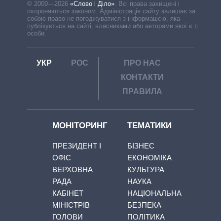
© 2009—2026
«Слово і Діло»
.
Всі права захищені і
охороняються законом. Адміністрація сайту залишає за
собою право не погоджуватися з інформацією, яка
публікується на сайті, власниками або авторами якої є треті
особи.
УКР
РОС
ПРО НАС
КОНТАКТИ
ПРАВИЛА
МОНІТОРИНГ
ТЕМАТИКИ
ПРЕЗИДЕНТ І
БІЗНЕС
ОФІС
ЕКОНОМІКА
ВЕРХОВНА
КУЛЬТУРА
РАДА
НАУКА
КАБІНЕТ
НАЦІОНАЛЬНА
МІНІСТРІВ
БЕЗПЕКА
ГОЛОВИ
ПОЛІТИКА