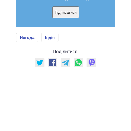
Підписатися
Негода
Індія
Поділитися: