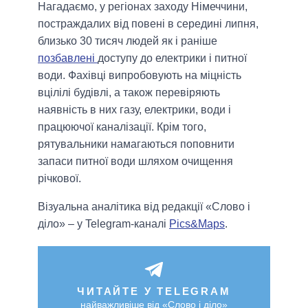
Нагадаємо, у регіонах заходу Німеччини,
постраждалих від повені в середині липня,
близько 30 тисяч людей як і раніше
позбавлені
доступу до електрики і питної
води. Фахівці випробовують на міцність
вцілілі будівлі, а також перевіряють
наявність в них газу, електрики, води і
працюючої каналізації. Крім того,
рятувальники намагаються поповнити
запаси питної води шляхом очищення
річкової.
Візуальна аналітика від редакції «Слово і
діло» – у Telegram-каналі
Pics&Maps
.
ЧИТАЙТЕ У TELEGRAM
найважливіше від «Слово і діло»