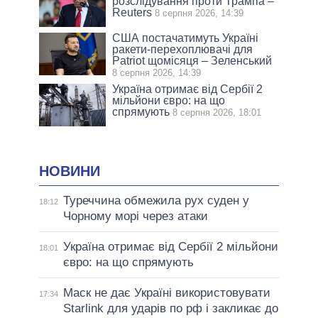
розслідування проти Трампа –
Reuters
8 серпня 2026, 14:39
США постачатимуть Україні
ракети-перехоплювачі для
Patriot щомісяця – Зеленський
8 серпня 2026, 14:39
Україна отримає від Сербії 2
мільйони євро: на що
спрямують
8 серпня 2026, 18:01
НОВИНИ
Туреччина обмежила рух суден у
18:12
Чорному морі через атаки
Україна отримає від Сербії 2 мільйони
18:01
євро: на що спрямують
Маск не дає Україні використовувати
17:34
Starlink для ударів по рф і закликає до