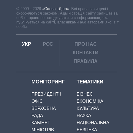
© 2009—2026
«Слово і Діло»
.
Всі права захищені і
охороняються законом. Адміністрація сайту залишає за
собою право не погоджуватися з інформацією, яка
публікується на сайті, власниками або авторами якої є треті
особи.
УКР
РОС
ПРО НАС
КОНТАКТИ
ПРАВИЛА
МОНІТОРИНГ
ТЕМАТИКИ
ПРЕЗИДЕНТ І
БІЗНЕС
ОФІС
ЕКОНОМІКА
ВЕРХОВНА
КУЛЬТУРА
РАДА
НАУКА
КАБІНЕТ
НАЦІОНАЛЬНА
МІНІСТРІВ
БЕЗПЕКА