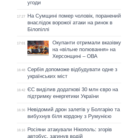
угоди
На Сумщині помер чоловік, поранений
17:27
внаслідок ворожої атаки на ринок в
Білопіллі
Окупанти отримали вказівку
17:01
на «вільне полювання» на
Херсонщині – ОВА
Сербія допоможе відбудувати одне з
16:48
українських міст
ЄС виділив додаткові 30 млн євро на
16:42
підтримку енергетики України
Невідомий дрон залетів у Болгарію та
16:36
вибухнув біля кордону з Румунією
Росіяни атакували Нікополь: згорів
16:16
автобус, загинув водій