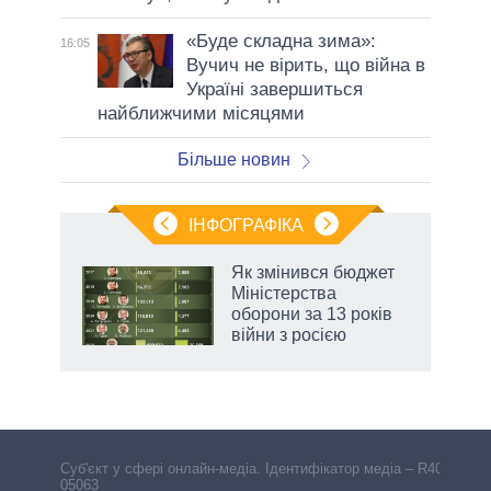
«Буде складна зима»:
16:05
Вучич не вірить, що війна в
Україні завершиться
найближчими місяцями
Більше новин
ІНФОГРАФІКА
 як
Як змінився бюджет
и за
Міністерства
оборони за 13 років
2027-
війни з росією
Cуб'єкт у сфері онлайн-медіа. Ідентифікатор медіа – R40-
05063