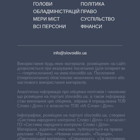
ГОЛОВИ
ПОЛІТИКА
ОБЛАДМІНІСТРАЦІЙ
ПРАВО
МЕРИ МІСТ
СУСПІЛЬСТВО
ВСІ ПЕРСОНИ
ФІНАНСИ
info@slovoidilo.ua
Використання будь-яких матеріалів, розміщених на сайті,
дозволяється при вказуванні посилання (для інтернет-видань
— гіперпосилання) на www.slovoidilo.ua. Посилання
(гіперпосилання) обов’язкове незалежно від повного або
часткового використання матеріалів.
Аналітична інформація про обіцянки політиків і чиновників,
що розміщені на порталі slovoidilo.ua, а також інформація про
стан виконання цих обіцянок, зібрана й опрацьована ТОВ «ІА
Слово і Діло» і є власністю ТОВ «ІА Слово і Діло».
Інфографіки, розміщені на порталі slovoidilo.ua, створені ГО
«Система народного контролю Слово і Діло» і є власністю
ГО «Система народного контролю Слово і Діло».
Матеріали, відмічені значками, публікуються на правах
реклами: «Промо», «Новини компаній», «Позиція»,
«Партнерський матеріал», «Спецпроєкт», «За підтримки».