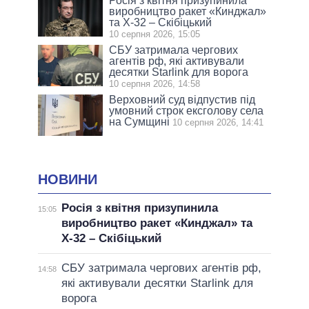
Росія з квітня призупинила
виробництво ракет «Кинджал»
та Х-32 – Скібіцький
10 серпня 2026, 15:05
СБУ затримала чергових
агентів рф, які активували
десятки Starlink для ворога
10 серпня 2026, 14:58
Верховний суд відпустив під
умовний строк ексголову села
на Сумщині
10 серпня 2026, 14:41
НОВИНИ
Росія з квітня призупинила
15:05
виробництво ракет «Кинджал» та
Х-32 – Скібіцький
СБУ затримала чергових агентів рф,
14:58
які активували десятки Starlink для
ворога