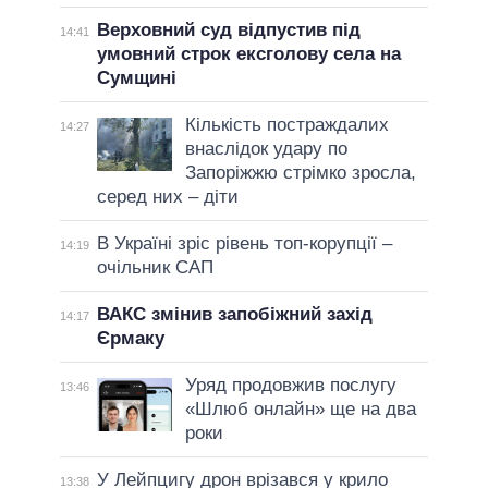
Верховний суд відпустив під
14:41
умовний строк ексголову села на
Сумщині
Кількість постраждалих
14:27
внаслідок удару по
Запоріжжю стрімко зросла,
серед них – діти
В Україні зріс рівень топ-корупції –
14:19
очільник САП
ВАКС змінив запобіжний захід
14:17
Єрмаку
Уряд продовжив послугу
13:46
«Шлюб онлайн» ще на два
роки
У Лейпцигу дрон врізався у крило
13:38