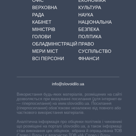
ОФІС
ЕКОНОМІКА
ВЕРХОВНА
КУЛЬТУРА
РАДА
НАУКА
КАБІНЕТ
НАЦІОНАЛЬНА
МІНІСТРІВ
БЕЗПЕКА
ГОЛОВИ
ПОЛІТИКА
ОБЛАДМІНІСТРАЦІЙ
ПРАВО
МЕРИ МІСТ
СУСПІЛЬСТВО
ВСІ ПЕРСОНИ
ФІНАНСИ
info@slovoidilo.ua
Використання будь-яких матеріалів, розміщених на сайті,
дозволяється при вказуванні посилання (для інтернет-видань
— гіперпосилання) на www.slovoidilo.ua. Посилання
(гіперпосилання) обов’язкове незалежно від повного або
часткового використання матеріалів.
Аналітична інформація про обіцянки політиків і чиновників,
що розміщені на порталі slovoidilo.ua, а також інформація про
стан виконання цих обіцянок, зібрана й опрацьована ТОВ «ІА
Слово і Діло» і є власністю ТОВ «ІА Слово і Діло».