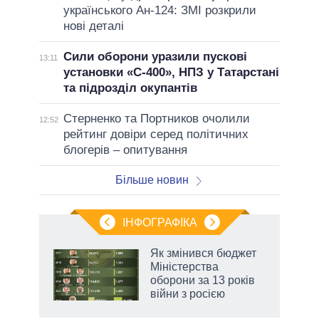
українського Ан-124: ЗМІ розкрили
нові деталі
Сили оборони уразили пускові
13:11
установки «С-400», НПЗ у Татарстані
та підрозділ окупантів
Стерненко та Портников очолили
12:52
рейтинг довіри серед політичних
блогерів – опитування
Більше новин
ІНФОГРАФІКА
 як
Як змінився бюджет
и за
Міністерства
оборони за 13 років
2027-
війни з росією