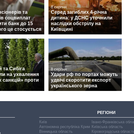
8 серпня
нсіонерів та
Серед загиблих 4-річна
ів соцвиплат
дитина: у ДСНС уточнили
ити банк до 15
наслідки обстрілу на
ого це стосується
Київщині
 та Сибіга
8 серпня
ли на ухвалення
Удари рф по портах можуть
 санкцій» проти
удвічі скоротити експорт
українського зерна
РЕГІОНИ
Київ
Івано-Франківська обл
Автономна республіка Крим
Київська область
Вінницька область
Кіровоградська област
В