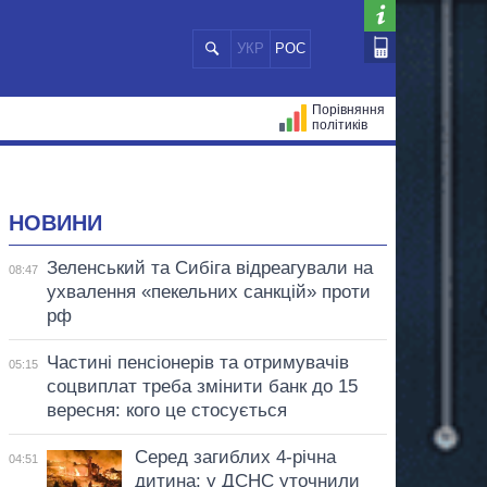
УКР
РОС
Порівняння
політиків
ЦІЙ
МЕРИ МІСТ
ВСІ ПЕРСОНИ
НОВИНИ
Зеленський та Сибіга відреагували на
08:47
ухвалення «пекельних санкцій» проти
рф
Частині пенсіонерів та отримувачів
05:15
соцвиплат треба змінити банк до 15
вересня: кого це стосується
Серед загиблих 4-річна
04:51
дитина: у ДСНС уточнили