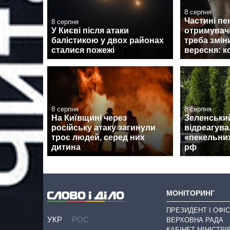
8 серпня
Частині пе
8 серпня
У Києві після атаки
отримувач
балістикою у двох районах
треба змін
сталися пожежі
вересня: к
8 серпня
8 серпня
На Київщині через
Зеленський
російську атаку загинули
відреагува
троє людей, серед них
«пекельних
дитина
рф
МОНІТОРИНГ
ПРЕЗИДЕНТ І ОФІС
УКР
РОС
ВЕРХОВНА РАДА
КАБІНЕТ МІНІСТРІ