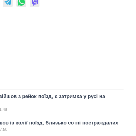
ійшов з рейок поїзд, є затримка у русі на
1:48
шов із колії поїзд, близько сотні постраждалих
7:50