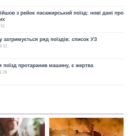
зійшов з рейок пасажирський поїзд: нові дані про
их
:51
у затримується ряд поїздів: список УЗ
6:12
 поїзд протаранив машину, є жертва
1:29