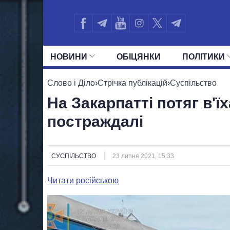
НОВИНИ
ОБIЦЯНКИ
ПОЛIТИКИ
УСІ ПОЛІТИКИ
ПРЕЗИДЕНТ І ОФ
Слово і Діло
›
Стрічка публікацій
›
Суспільство
На Закарпатті потяг в'їх
постраждалі
СУСПІЛЬСТВО
23 липня 2021, 15:33
Читати російською