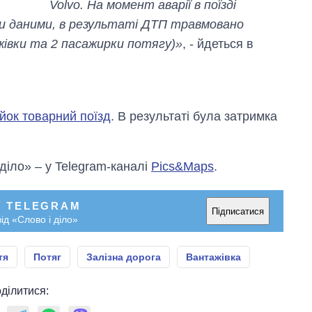
Volvo. На момент аварії в поїзді
СЗР
ми даними, в результаті ДТП травмовано
жівки та 2 пасажирки потягу)»
, - йдеться в
ейок товарний поїзд
. В результаті була затримка
 діло» – у Telegram-каналі
Pics&Maps
.
У TELEGRAM
Підписатися
ід «Слово і діло»
тя
Потяг
Залізна дорога
Вантажівка
ділитися: