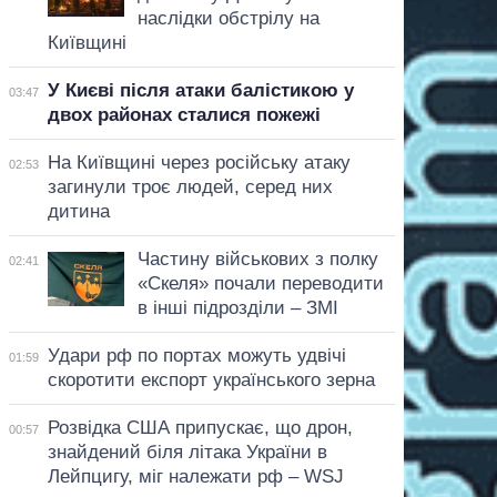
наслідки обстрілу на
Київщині
У Києві після атаки балістикою у
03:47
двох районах сталися пожежі
На Київщині через російську атаку
02:53
загинули троє людей, серед них
дитина
Частину військових з полку
02:41
«Скеля» почали переводити
в інші підрозділи – ЗМІ
Удари рф по портах можуть удвічі
01:59
скоротити експорт українського зерна
Розвідка США припускає, що дрон,
00:57
знайдений біля літака України в
Лейпцигу, міг належати рф – WSJ