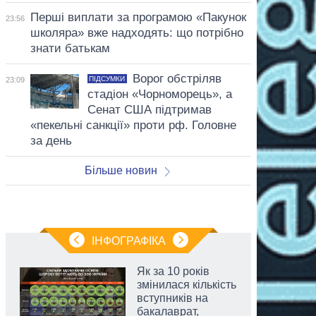
Перші виплати за програмою «Пакунок
23:56
школяра» вже надходять: що потрібно
знати батькам
Ворог обстріляв
ПІДСУМКИ
23:09
стадіон «Чорноморець», а
Сенат США підтримав
«пекельні санкції» проти рф. Головне
за день
Більше новин
ІНФОГРАФІКА
Як за 10 років
змінилася кількість
вступників на
бакалаврат,