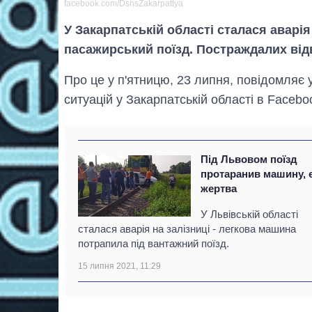
facebook.com/DsnsZakarpattya
У Закарпатській області сталася аварія 
пасажирський поїзд. Постраждалих відв
Про це у п'ятницю, 23 липня, повідомляє
ситуацій у Закарпатській області в Facebo
Під Львовом поїзд
протаранив машину, 
жертва
У Львівській області
сталася аварія на залізниці - легкова машина
потрапила під вантажний поїзд.
15 липня 2021, 11:29