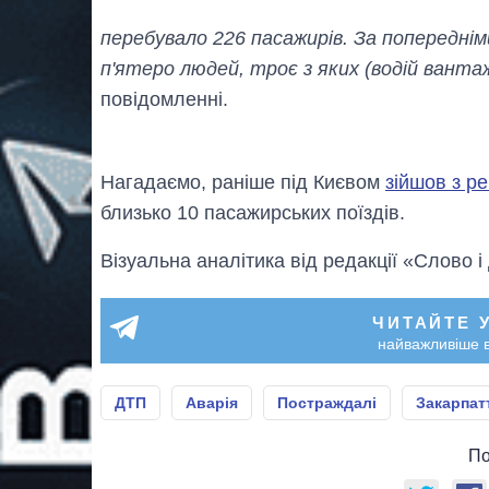
перебувало 226 пасажирів. За попередні
п'ятеро людей, троє з яких (водій ванта
повідомленні.
Нагадаємо, раніше під Києвом
зійшов з р
близько 10 пасажирських поїздів.
Візуальна аналітика від редакції «Слово і
ЧИТАЙТЕ 
найважливіше в
ДТП
Аварія
Постраждалі
Закарпат
По