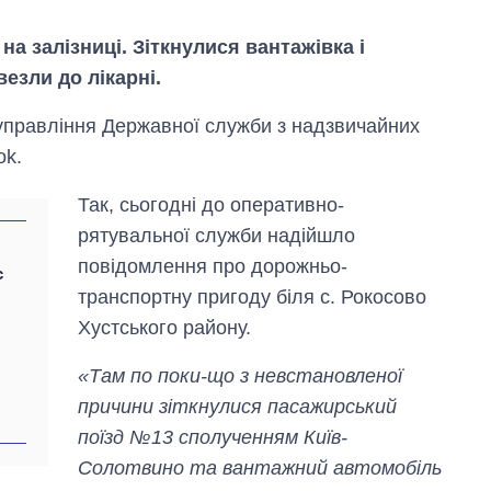
на залізниці. Зіткнулися вантажівка і
езли до лікарні.
 управління Державної служби з надзвичайних
ok.
Так, сьогодні до оперативно-
рятувальної служби надійшло
повідомлення про дорожньо-
є
транспортну пригоду біля с. Рокосово
Хустського району.
«Там по поки-що з невстановленої
причини зіткнулися пасажирський
Від 1 місяця – до 5
поїзд №13 сполученням Київ-
років: хто і як
довго обіймав
Солотвино та вантажний автомобіль
посаду керівника