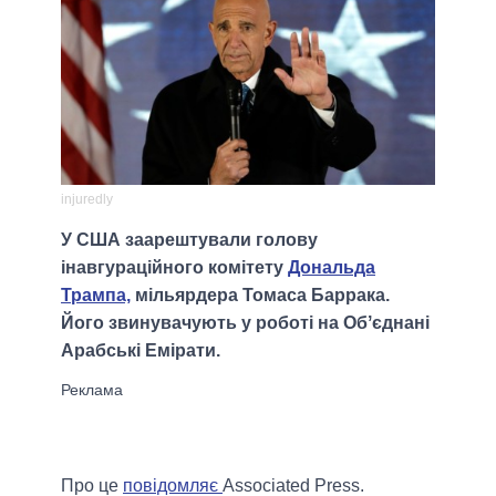
injuredly
У США заарештували голову
інавгураційного комітету
Дональда
Трампа,
мільярдера Томаса Баррака.
Його звинувачують у роботі на Обʼєднані
Арабські Емірати.
Про це
повідомляє
Associated Press.