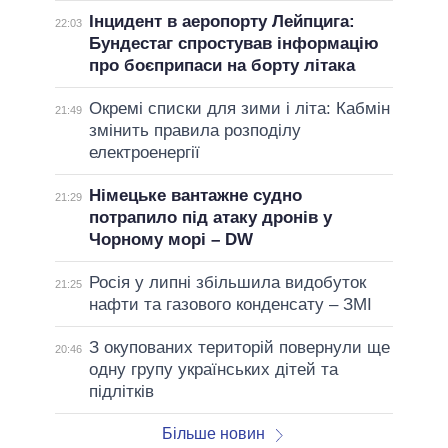
Інцидент в аеропорту Лейпцига:
22:03
Бундестаг спростував інформацію
про боєприпаси на борту літака
Окремі списки для зими і літа: Кабмін
21:49
змінить правила розподілу
електроенергії
Німецьке вантажне судно
21:29
потрапило під атаку дронів у
Чорному морі – DW
Росія у липні збільшила видобуток
21:25
нафти та газового конденсату – ЗМІ
З окупованих територій повернули ще
20:46
одну групу українських дітей та
підлітків
Більше новин