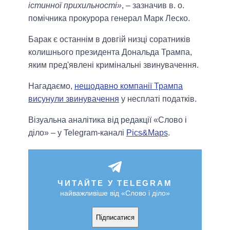
істинної прихильності»
, – зазначив в. о.
помічника прокурора генерал Марк Леско.
Барак є останнім в довгій низці соратників
колишнього президента Дональда Трампа,
яким пред'явлені кримінальні звинувачення.
Нагадаємо,
нещодавно компанії Трампа
висунули звинувачення
у несплаті податків.
Візуальна аналітика від редакції «Слово і
діло» – у Telegram-каналі
Pics&Maps
.
ЧИТАЙТЕ У TELEGRAM
найважливіше від «Слово і діло»
Підписатися