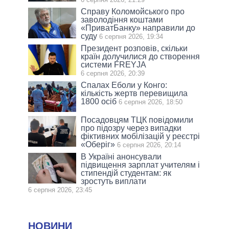
Справу Коломойського про
заволодіння коштами
«ПриватБанку» направили до
суду
6 серпня 2026, 19:34
Президент розповів, скільки
країн долучилися до створення
системи FREYJA
6 серпня 2026, 20:39
Спалах Еболи у Конго:
кількість жертв перевищила
1800 осіб
6 серпня 2026, 18:50
Посадовцям ТЦК повідомили
про підозру через випадки
фіктивних мобілізацій у реєстрі
«Оберіг»
6 серпня 2026, 20:14
В Україні анонсували
підвищення зарплат учителям і
стипендій студентам: як
зростуть виплати
6 серпня 2026, 23:45
НОВИНИ