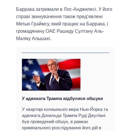
Баррака затримали в Лос-Анджелесі. У його
справі звинувачення також предʼявлені
Метью Граймсу, який працює на Баррака, і
громадянину ОАЕ Рашиду Султану Аль-
Маліку Альшахі.
У адвоката Трампа відбулися обшуки
У квартирі колишнього мера Нью-Йорка та
адвоката Дональда Трампа Руді Джуліані
був проведений обшук, в рамках
кримінального розслідування його дій в