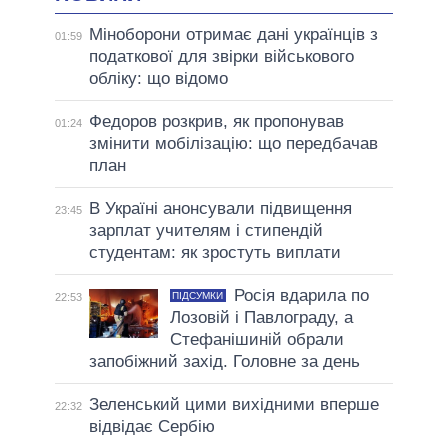
Міноборони отримає дані українців з
01:59
податкової для звірки військового
обліку: що відомо
Федоров розкрив, як пропонував
01:24
змінити мобілізацію: що передбачав
план
В Україні анонсували підвищення
23:45
зарплат учителям і стипендій
студентам: як зростуть виплати
Росія вдарила по
ПІДСУМКИ
22:53
Лозовій і Павлограду, а
Стефанішиній обрали
запобіжний захід. Головне за день
Зеленський цими вихідними вперше
22:32
відвідає Сербію