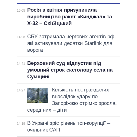
Росія з квітня призупинила
15:05
виробництво ракет «Кинджал» та
Х-32 – Скібіцький
СБУ затримала чергових агентів рф,
14:58
які активували десятки Starlink для
ворога
Верховний суд відпустив під
14:41
умовний строк ексголову села на
Сумщині
Кількість постраждалих
14:27
внаслідок удару по
Запоріжжю стрімко зросла,
серед них – діти
В Україні зріс рівень топ-корупції –
14:19
очільник САП