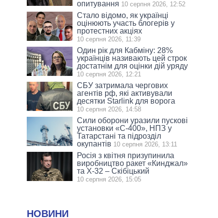
опитування
10 серпня 2026, 12:52
Стало відомо, як українці
оцінюють участь блогерів у
протестних акціях
10 серпня 2026, 11:39
Один рік для Кабміну: 28%
українців називають цей строк
достатнім для оцінки дій уряду
10 серпня 2026, 12:21
СБУ затримала чергових
агентів рф, які активували
десятки Starlink для ворога
10 серпня 2026, 14:58
Сили оборони уразили пускові
установки «С-400», НПЗ у
Татарстані та підрозділ
окупантів
10 серпня 2026, 13:11
Росія з квітня призупинила
виробництво ракет «Кинджал»
та Х-32 – Скібіцький
10 серпня 2026, 15:05
НОВИНИ