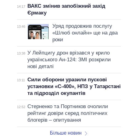
ВАКС змінив запобіжний захід
14:17
Єрмаку
Уряд продовжив послугу
13:46
«Шлюб онлайн» ще на два
роки
У Лейпцигу дрон врізався у крило
13:38
українського Ан-124: ЗМІ розкрили
нові деталі
Сили оборони уразили пускові
13:11
установки «С-400», НПЗ у Татарстані
та підрозділ окупантів
Стерненко та Портников очолили
12:52
рейтинг довіри серед політичних
блогерів – опитування
Більше новин