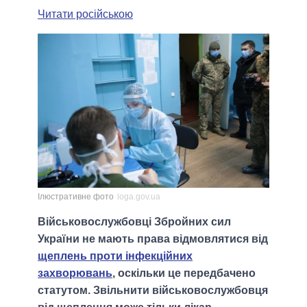
Читати російською
Ілюстративне фото
loga.gov.ua
Військовослужбовці Збройних сил
України не мають права відмовлятися від
щеплень проти інфекційних
захворювань
, оскільки це передбачено
статутом. Звільнити військовослужбовця