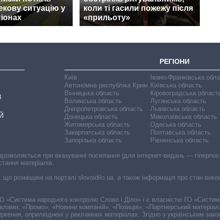
екову ситуацію у
коли ті гасили пожежу після
гіонах
«прильоту»
РЕГІОНИ
Київ
Івано-Франківська обл
Автономна республіка Крим
Київська область
Вінницька область
Кіровоградська област
В
Волинська область
Луганська область
Дніпропетровська область
Львівська область
Й
Донецька область
Миколаївська область
Житомирська область
Одеська область
Закарпатська область
Полтавська область
Запорізька область
Рівненська область
 дозволяється при вказуванні посилання (для інтернет-видань — гіперпоси
стання матеріалів.
, що розміщені на порталі slovoidilo.ua, а також інформація про стан вик
і ГО «Система народного контролю Слово і Діло» і є власністю ГО «Систе
еклами: «Промо», «Новини компаній», «Позиція», «Партнерський матеріал
судження, оприлюднені у рекламних матеріалах. Згідно з українським зак