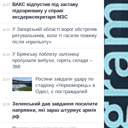
ВАКС відпустив під заставу
16:37
підозрювану у справі
ексдержсекретаря МЗС
У Запорізькій області ворог обстріляв
16:33
рятувальників, коли ті гасили пожежу
після «прильоту»
У Брянську поблизу залізниці
16:33
пролунали вибухи, горять склади –
ЗМІ
Росіяни завдали удару по
15:57
стадіону «Чорноморець» в
Одесі, є постраждалий
Зеленський дав завдання посилити
15:36
напрямки, які зараз штурмує армія
рф