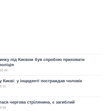
инку під Києвом був спробою приховати
поліція
18:49
у Києві: у інциденті постраждав чоловік
8:15
алася чергова стрілянина, є загиблий
4:59