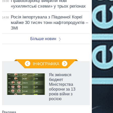
Правоохоронці викрили нові
15:00
«ухилянтські схеми» у трьох регіонах
Росія імпортувала з Південної Кореї
14:58
майже 30 тисяч тонн нафтопродуктів –
ЗМІ
Більше новин
ІНФОГРАФІКА
Як змінився
бюджет
Міністерства
оборони за 13
років війни з
росією