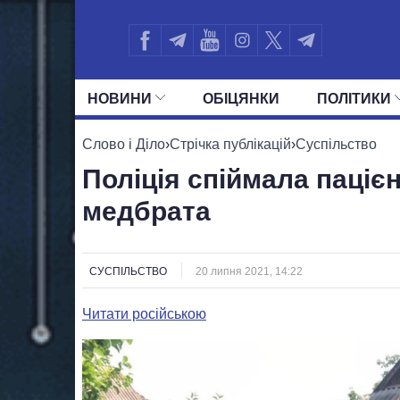
НОВИНИ
ОБIЦЯНКИ
ПОЛIТИКИ
УСІ ПОЛІТИКИ
ПРЕЗИДЕНТ І ОФ
Слово і Діло
›
Стрічка публікацій
›
Суспільство
Поліція спіймала пацієн
медбрата
СУСПІЛЬСТВО
20 липня 2021, 14:22
Читати російською