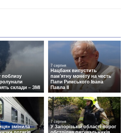
7 серпня
Нацбанк випустить
у поблизу
пам’ятну монету на честь
пролунали
Папи Римського Івана
рять склади – ЗМІ
Павла II
7 серпня
иця» змінила
У Запорізькій області ворог
изки потягів
обстріляв рятувальників,