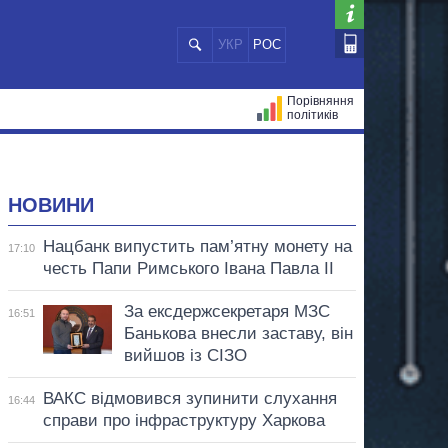
УКР
РОС
Порівняння
політиків
ЦІЙ
МЕРИ МІСТ
ВСІ ПЕРСОНИ
НОВИНИ
Нацбанк випустить пам’ятну монету на
17:10
честь Папи Римського Івана Павла II
За ексдержсекретаря МЗС
16:51
Банькова внесли заставу, він
вийшов із СІЗО
ВАКС відмовився зупинити слухання
16:44
справи про інфраструктуру Харкова