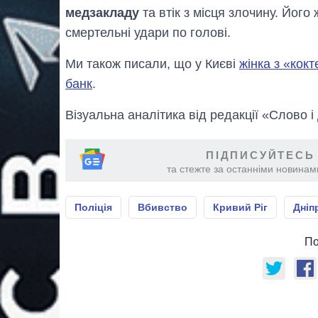
медзакладу
та втік з місця злочину. Його
смертельні удари по голові.
Ми також писали, що у Києві
жінка з «кок
банк
.
Візуальна аналітика від редакції «Слово і
ПІДПИСУЙТЕСЬ
та стежте за останніми новинами
Поліція
Вбивство
Кривий Ріг
Дніп
По