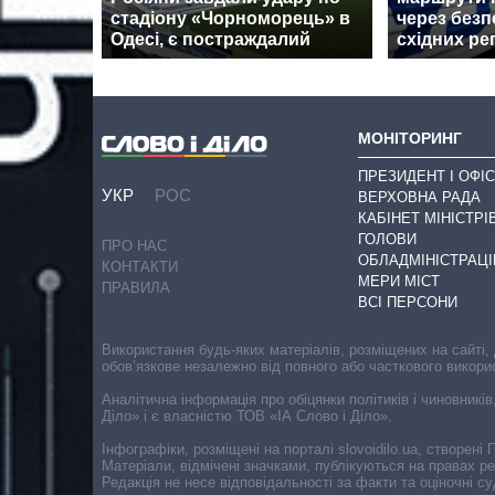
стадіону «Чорноморець» в
через безп
Одесі, є постраждалий
східних ре
МОНІТОРИНГ
ПРЕЗИДЕНТ І ОФІС
УКР
РОС
ВЕРХОВНА РАДА
КАБІНЕТ МІНІСТРІ
ГОЛОВИ
ПРО НАС
ОБЛАДМІНІСТРАЦІ
КОНТАКТИ
МЕРИ МІСТ
ПРАВИЛА
ВСІ ПЕРСОНИ
Використання будь-яких матеріалів, розміщених на сайті,
обов’язкове незалежно від повного або часткового викори
Аналітична інформація про обіцянки політиків і чиновників
Діло» і є власністю ТОВ «ІА Слово і Діло».
Інфографіки, розміщені на порталі slovoidilo.ua, створен
Матеріали, відмічені значками, публікуються на правах р
Редакція не несе відповідальності за факти та оціночні 