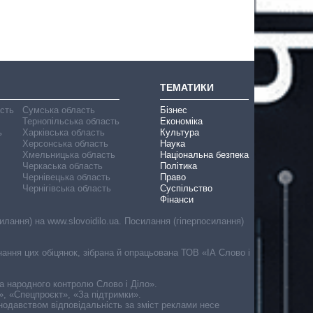
ТЕМАТИКИ
асть
Сумська область
Бізнес
Тернопільська область
Економіка
ь
Харківська область
Культура
Херсонська область
Наука
Хмельницька область
Національна безпека
Черкаська область
Політика
Чернівецька область
Право
Чернігівська область
Суспільство
Фінанси
лання) на www.slovoidilo.ua. Посилання (гіперпосилання)
онання цих обіцянок, зібрана й опрацьована ТОВ «ІА Слово і
ма народного контролю Слово і Діло».
», «Спецпроєкт», «За підтримки».
онодавством відповідальність за зміст реклами несе