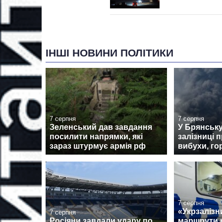
ІНШІ НОВИНИ ПОЛІТИКИ
7 серпня
7 серпня
Зеленський дав завдання
У Брянськ
посилити напрямки, які
залізниці 
зараз штурмує армія рф
вибухи, го
7 серпня
«Укрзалізн
7 серпня
Росіяни завдали удару по
маршрути н