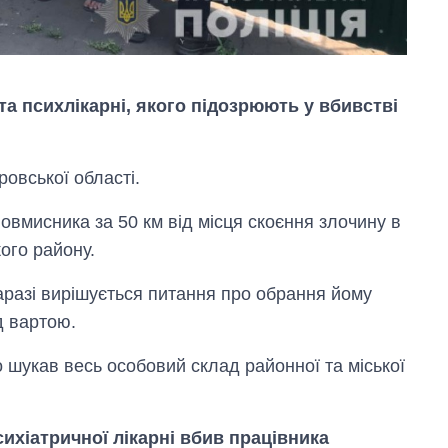
та психлікарні, якого підозрюють у вбивстві
овської області.
овмисника за 50 км від місця скоєння злочину в
кого району.
Наразі вирішується питання про обрання йому
Вісім масованих
ударів по Україні
д вартою.
за літо: Київ та
область стали
 шукав весь особовий склад районної та міської
головною ціллю
рф
сихіатричної лікарні вбив працівника