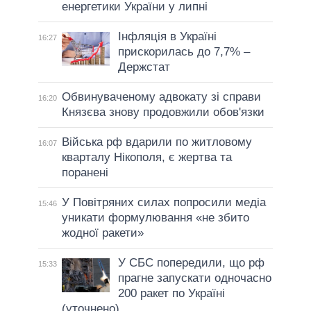
енергетики України у липні
Інфляція в Україні
16:27
прискорилась до 7,7% –
Держстат
Обвинуваченому адвокату зі справи
16:20
Князєва знову продовжили обов'язки
Війська рф вдарили по житловому
16:07
кварталу Нікополя, є жертва та
поранені
У Повітряних силах попросили медіа
15:46
уникати формулювання «не збито
жодної ракети»
У СБС попередили, що рф
15:33
прагне запускати одночасно
200 ракет по Україні
(уточнено)