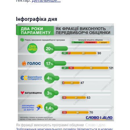
гектар.
Детальніше...
Інфографіка дня
Як фракції виконують програмні обіцянки
Слово і діло
Зображення максимального розміру (відкриється в новому