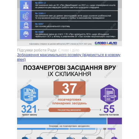
Підсумки роботи Ради
Слово і діло
Зображення максимального розміру (відкриється в новому
вікні)