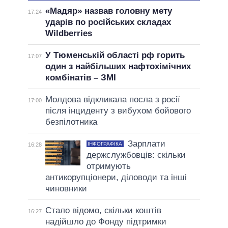
«Мадяр» назвав головну мету
17:24
ударів по російських складах
Wildberries
У Тюменській області рф горить
17:07
один з найбільших нафтохімічних
комбінатів – ЗМІ
Молдова відкликала посла з росії
17:00
після інциденту з вибухом бойового
безпілотника
Зарплати
ІНФОГРАФІКА
16:28
держслужбовців: скільки
отримують
антикорупціонери, діловоди та інші
чиновники
Стало відомо, скільки коштів
16:27
надійшло до Фонду підтримки