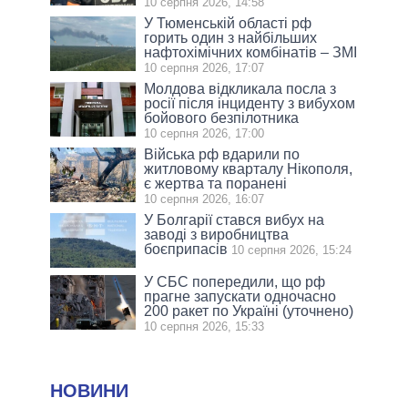
10 серпня 2026, 14:58
У Тюменській області рф
горить один з найбільших
нафтохімічних комбінатів – ЗМІ
10 серпня 2026, 17:07
Молдова відкликала посла з
росії після інциденту з вибухом
бойового безпілотника
10 серпня 2026, 17:00
Війська рф вдарили по
житловому кварталу Нікополя,
є жертва та поранені
10 серпня 2026, 16:07
У Болгарії стався вибух на
заводі з виробництва
боєприпасів
10 серпня 2026, 15:24
У СБС попередили, що рф
прагне запускати одночасно
200 ракет по Україні (уточнено)
10 серпня 2026, 15:33
НОВИНИ