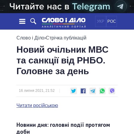
УКР
РОС
НОВИНИ
Слово і Діло
›
Стрічка публікацій
Новий очільник МВС
ОБIЦЯНКИ
СТРІЧКА
ПОЛІТИКА
та санкції від РНБО.
ПОДІЇ
ЕКОНОМІКА
ПОЛIТИКИ
Головне за день
СТАТТІ
СУСПІЛЬСТВО
ІНФОГРАФІКА
ДУМКИ
СВІТ
УСІ ПОЛІТИКИ
ОГЛЯДИ
ПРЕЗИДЕНТ І ОФІС
ВІДЕО
16 липня 2021, 21:52
ДАЙДЖЕСТИ
ВЕРХОВНА РАДА
ПІДТРИМАТИ
КАБІНЕТ МІНІСТРІВ
Читати російською
ГОЛОВИ ОБЛАДМІНІСТРАЦІЙ
ПОРІВНЯННЯ ПОЛІТИКІВ
МЕРИ МІСТ
Новини дня: головні події протягом
ВСІ ПЕРСОНИ
доби