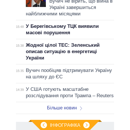
Вучич не вірить, що війна в
Україні завершиться
найближчими місяцями
У Берегівському ТЦК виявили
15:48
масові порушення
Жодної цілої ТЕС: Зеленський
15:38
описав ситуацію в енергетиці
України
Вучич пообіцяв підтримувати Україну
15:35
на шляху до ЄС
У США готують масштабне
14:39
розслідування проти Трампа – Reuters
Більше новин
ІНФОГРАФІКА