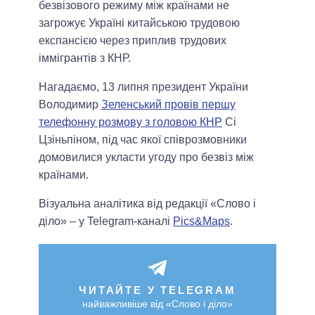
безвізового режиму між країнами не
загрожує Україні китайською трудовою
експансією через приплив трудових
іммігрантів з КНР.
Нагадаємо, 13 липня президент України
Володимир
Зеленський провів першу
телефонну розмову з головою КНР
Сі
Цзіньпіном, під час якої співрозмовники
домовилися укласти угоду про безвіз між
країнами.
Візуальна аналітика від редакції «Слово і
діло» – у Telegram-каналі
Pics&Maps
.
ЧИТАЙТЕ У TELEGRAM
найважливіше від «Слово і діло»