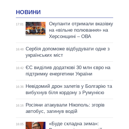
НОВИНИ
Окупанти отримали вказівку
17:01
на «вільне полювання» на
Херсонщині – ОВА
Сербія допоможе відбудувати одне з
16:48
українських міст
ЄС виділив додаткові 30 млн євро на
16:42
підтримку енергетики України
Невідомий дрон залетів у Болгарію та
16:36
вибухнув біля кордону з Румунією
Росіяни атакували Нікополь: згорів
16:16
автобус, загинув водій
«Буде складна зима»:
16:05