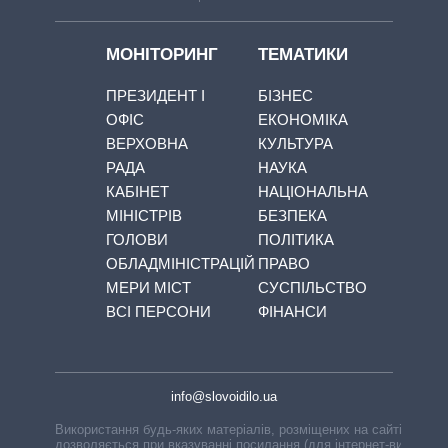
МОНІТОРИНГ
ТЕМАТИКИ
ПРЕЗИДЕНТ І
БІЗНЕС
ОФІС
ЕКОНОМІКА
ВЕРХОВНА
КУЛЬТУРА
РАДА
НАУКА
КАБІНЕТ
НАЦІОНАЛЬНА
МІНІСТРІВ
БЕЗПЕКА
ГОЛОВИ
ПОЛІТИКА
ОБЛАДМІНІСТРАЦІЙ
ПРАВО
МЕРИ МІСТ
СУСПІЛЬСТВО
ВСІ ПЕРСОНИ
ФІНАНСИ
info@slovoidilo.ua
Використання будь-яких матеріалів, розміщених на сайті,
дозволяється при вказуванні посилання (для інтернет-видань