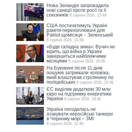
Нова Зеландія запровадила
нові санкції проти росії та її
союзників
8 серпня 2026, 13:49
США постачатимуть Україні
ракети-перехоплювачі для
Patriot щомісяця – Зеленський
8 серпня 2026, 14:39
«Буде складна зима»: Вучич не
вірить, що війна в Україні
завершиться найближчими
місяцями
8 серпня 2026, 16:05
На Буковині після 11 днів
пошуків затримали чоловіка,
який влаштував стрілянину по
поліцейських
8 серпня 2026, 13:36
ЄС виділив додаткові 30 млн
євро на підтримку енергетики
України
8 серпня 2026, 16:42
Україна погодилась не
атакувати неросійські танкери
в Чорному морі – ЗМІ
8 серпня 2026, 12:46