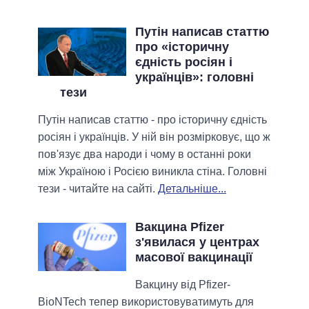
Путін написав статтю
про «історичну
єдність росіян і
українців»: головні
тези
Путін написав статтю - про історичну єдність
росіян і українців. У ній він розмірковує, що ж
пов'язує два народи і чому в останні роки
між Україною і Росією виникла стіна. Головні
тези - читайте на сайті.
Детальніше...
Вакцина Pfizer
з'явилася у центрах
масової вакцинації
Вакцину від Pfizer-
BioNTech тепер використовуватимуть для