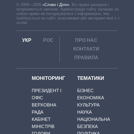
© 2009—2026
«Слово і Діло»
.
Всі права захищені і
охороняються законом. Адміністрація сайту залишає за
собою право не погоджуватися з інформацією, яка
публікується на сайті, власниками або авторами якої є треті
особи.
УКР
РОС
ПРО НАС
КОНТАКТИ
ПРАВИЛА
МОНІТОРИНГ
ТЕМАТИКИ
ПРЕЗИДЕНТ І
БІЗНЕС
ОФІС
ЕКОНОМІКА
ВЕРХОВНА
КУЛЬТУРА
РАДА
НАУКА
КАБІНЕТ
НАЦІОНАЛЬНА
МІНІСТРІВ
БЕЗПЕКА
ГОЛОВИ
ПОЛІТИКА