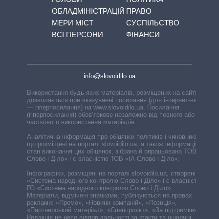
ОБЛАДМІНІСТРАЦІЙ
ПРАВО
МЕРИ МІСТ
СУСПІЛЬСТВО
ВСІ ПЕРСОНИ
ФІНАНСИ
info@slovoidilo.ua
Використання будь-яких матеріалів, розміщених на сайті,
дозволяється при вказуванні посилання (для інтернет-видань
— гіперпосилання) на www.slovoidilo.ua. Посилання
(гіперпосилання) обов’язкове незалежно від повного або
часткового використання матеріалів.
Аналітична інформація про обіцянки політиків і чиновників,
що розміщені на порталі slovoidilo.ua, а також інформація про
стан виконання цих обіцянок, зібрана й опрацьована ТОВ «ІА
Слово і Діло» і є власністю ТОВ «ІА Слово і Діло».
Інфографіки, розміщені на порталі slovoidilo.ua, створені ГО
«Система народного контролю Слово і Діло» і є власністю
ГО «Система народного контролю Слово і Діло».
Матеріали, відмічені значками, публікуються на правах
реклами: «Промо», «Новини компаній», «Позиція»,
«Партнерський матеріал», «Спецпроєкт», «За підтримки».
Редакція не несе відповідальності за факти та оціночні