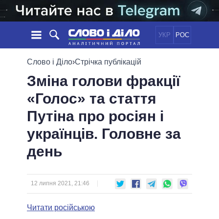
УКР
РОС
НОВИНИ
Слово і Діло
›
Стрічка публікацій
Зміна голови фракції
ОБIЦЯНКИ
СТРІЧКА
ПОЛІТИКА
«Голос» та стаття
ПОДІЇ
ЕКОНОМІКА
ПОЛIТИКИ
Путіна про росіян і
СТАТТІ
СУСПІЛЬСТВО
ІНФОГРАФІКА
ДУМКИ
СВІТ
УСІ ПОЛІТИКИ
українців. Головне за
ОГЛЯДИ
ПРЕЗИДЕНТ І ОФІС
день
ВІДЕО
ДАЙДЖЕСТИ
ВЕРХОВНА РАДА
ПІДТРИМАТИ
КАБІНЕТ МІНІСТРІВ
ГОЛОВИ ОБЛАДМІНІСТРАЦІЙ
12 липня 2021, 21:46
ПОРІВНЯННЯ ПОЛІТИКІВ
МЕРИ МІСТ
Читати російською
ВСІ ПЕРСОНИ