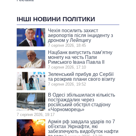
ІНШІ НОВИНИ ПОЛІТИКИ
Чехія посилить захист
аеропортів після інциденту з
дроном у Лейпцигу
7 серпня 2026, 18:45
Нацбанк випустить пам’ятну
монету на честь Папи
Римського Івана Павла II
7 серпня 2026, 17:10
Зеленський прибув до Сербії
та розкрив плани свого візиту
7 серпня 2026, 19:52
В Одесі збільшилася кількість
постраждалих через
російський обстріл стадіону
«Чорноморець»
7 серпня 2026, 19:17
Армія рф завдала ударів по 7
об'єктах Укрнафти, які
забезпечують видобуток нафти