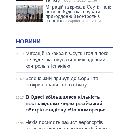
та газу
7 серпня 2026, 17:38
Міграційна криза в Сеуті: Італія
поки не буде скасовувати
прикордонний контроль з
Іспанією
7 серпня 2026, 20:19
НОВИНИ
Міграційна криза в Сеуті: Італія поки
20:19
не буде скасовувати прикордонний
контроль з Іспанією
Зеленський прибув до Сербії та
19:52
розкрив плани свого візиту
В Одесі збільшилася кількість
19:17
постраждалих через російський
обстріл стадіону «Чорноморець»
Чехія посилить захист аеропортів
18:45
після інциденту з дроном у Лейпцигу