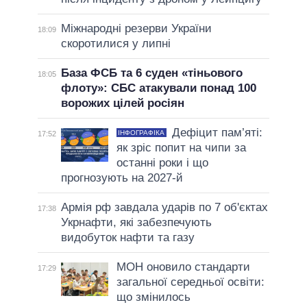
Міжнародні резерви України
18:09
скоротилися у липні
База ФСБ та 6 суден «тіньового
18:05
флоту»: СБС атакували понад 100
ворожих цілей росіян
Дефіцит пам’яті:
ІНФОГРАФІКА
17:52
як зріс попит на чипи за
останні роки і що
прогнозують на 2027-й
Армія рф завдала ударів по 7 об'єктах
17:38
Укрнафти, які забезпечують
видобуток нафти та газу
МОН оновило стандарти
17:29
загальної середньої освіти:
що змінилось