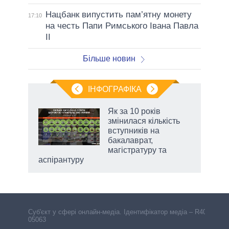
Нацбанк випустить пам’ятну монету
17:10
на честь Папи Римського Івана Павла
II
Більше новин
ІНФОГРАФІКА
жет
Як за 10 років
змінилася кількість
ків
вступників на
бакалаврат,
магістратуру та
аспірантуру
Cуб'єкт у сфері онлайн-медіа. Ідентифікатор медіа – R40-
05063