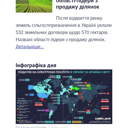
області-лідери з
продажу ділянок
Після відкриття ринку
земель сільгосппризначення в Україні уклали
532 земельних договори щодо 570 гектарів.
Названі області-лідери з продажу ділянок.
Детальніше...
Інфографіка дня
Податок на Google
Слово і діло