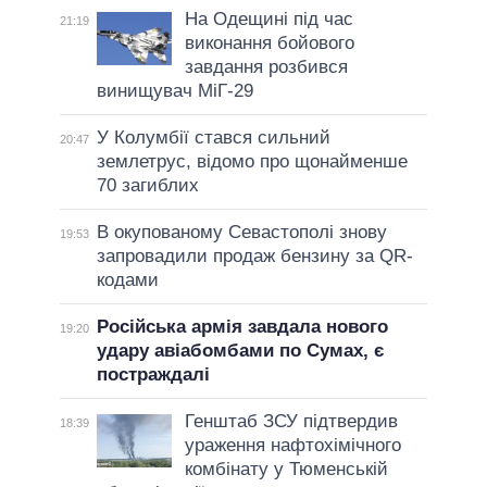
На Одещині під час
21:19
виконання бойового
завдання розбився
винищувач МіГ-29
У Колумбії стався сильний
20:47
землетрус, відомо про щонайменше
70 загиблих
В окупованому Севастополі знову
19:53
запровадили продаж бензину за QR-
кодами
Російська армія завдала нового
19:20
удару авіабомбами по Сумах, є
постраждалі
Генштаб ЗСУ підтвердив
18:39
ураження нафтохімічного
комбінату у Тюменській