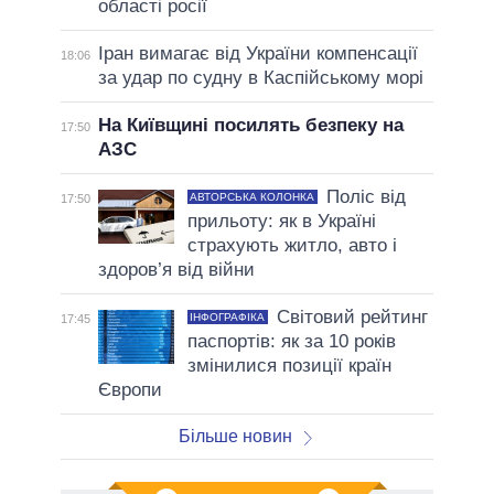
області росії
Іран вимагає від України компенсації
18:06
за удар по судну в Каспійському морі
На Київщині посилять безпеку на
17:50
АЗС
Поліс від
АВТОРСЬКА КОЛОНКА
17:50
прильоту: як в Україні
страхують житло, авто і
здоров’я від війни
Світовий рейтинг
ІНФОГРАФІКА
17:45
паспортів: як за 10 років
змінилися позиції країн
Європи
Більше новин