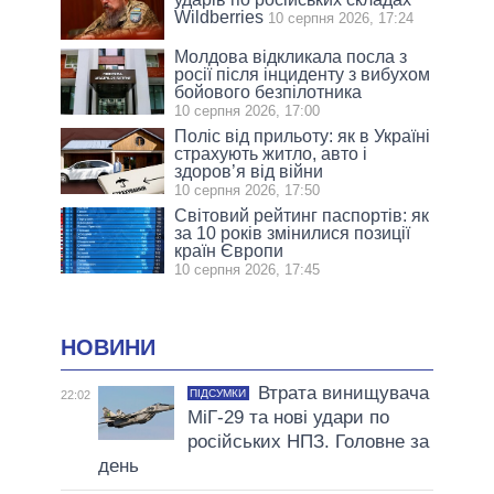
Wildberries
10 серпня 2026, 17:24
Молдова відкликала посла з
росії після інциденту з вибухом
бойового безпілотника
10 серпня 2026, 17:00
Поліс від прильоту: як в Україні
страхують житло, авто і
здоров’я від війни
10 серпня 2026, 17:50
Світовий рейтинг паспортів: як
за 10 років змінилися позиції
країн Європи
10 серпня 2026, 17:45
НОВИНИ
Втрата винищувача
ПІДСУМКИ
22:02
МіГ-29 та нові удари по
російських НПЗ. Головне за
день