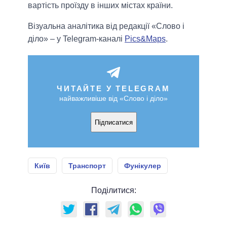
вартість проїзду в інших містах країни.
Візуальна аналітика від редакції «Слово і
діло» – у Telegram-каналі
Pics&Maps
.
ЧИТАЙТЕ У TELEGRAM
найважливіше від «Слово і діло»
Підписатися
Київ
Транспорт
Фунікулер
Поділитися: