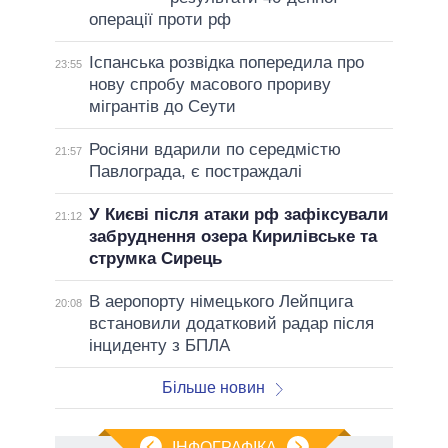
операції проти рф
Іспанська розвідка попередила про
23:55
нову спробу масового прориву
мігрантів до Сеути
Росіяни вдарили по середмістю
21:57
Павлограда, є постраждалі
У Києві після атаки рф зафіксували
21:12
забруднення озера Кирилівське та
струмка Сирець
В аеропорту німецького Лейпцига
20:08
встановили додатковий радар після
інциденту з БПЛА
Більше новин
ІНФОГРАФІКА