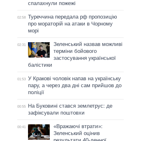
спалахнули пожежі
Туреччина передала рф пропозицію
02:58
про мораторій на атаки в Чорному
морі
Зеленський назвав можливі
02:31
терміни бойового
застосування української
балістики
У Кракові чоловік напав на українську
01:53
пару, а через два дні сам прийшов до
поліції
На Буковині стався землетрус: де
00:55
зафіксували поштовхи
«Вражаючі втрати»:
00:41
Зеленський оцінив
результати 40-денної