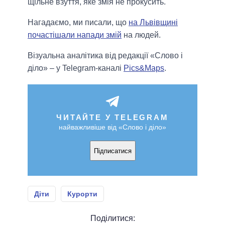
щільне взуття, яке змія не прокусить.
Нагадаємо, ми писали, що
на Львівщині
почастішали напади змій
на людей.
Візуальна аналітика від редакції «Слово і
діло» – у Telegram-каналі
Pics&Maps
.
ЧИТАЙТЕ У TELEGRAM
найважливіше від «Слово і діло»
Підписатися
Діти
Курорти
Поділитися: