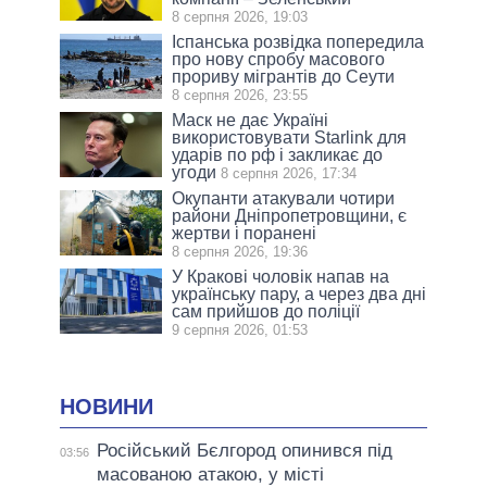
8 серпня 2026, 19:03
Іспанська розвідка попередила
про нову спробу масового
прориву мігрантів до Сеути
8 серпня 2026, 23:55
Маск не дає Україні
використовувати Starlink для
ударів по рф і закликає до
угоди
8 серпня 2026, 17:34
Окупанти атакували чотири
райони Дніпропетровщини, є
жертви і поранені
8 серпня 2026, 19:36
У Кракові чоловік напав на
українську пару, а через два дні
сам прийшов до поліції
9 серпня 2026, 01:53
НОВИНИ
Російський Бєлгород опинився під
03:56
масованою атакою, у місті