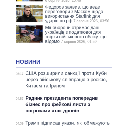
6 серпня 2026, 20:46
Федоров заявив, що веде
переговори з Маском щодо
використання Starlink для
ударів по рф
7 серпня 2026, 03:56
Міноборони отримає дані
українців з податкової для
звірки військового обліку: що
відомо
7 серпня 2026, 01:59
НОВИНИ
США розширили санкції проти Куби
05:17
через військову співпрацю з росією,
Китаєм та Іраном
Радник президента попередив
04:57
бізнес про фейкові листи з
погрозами атак дронів
Трамп підписав укази, які обмежують
04:39