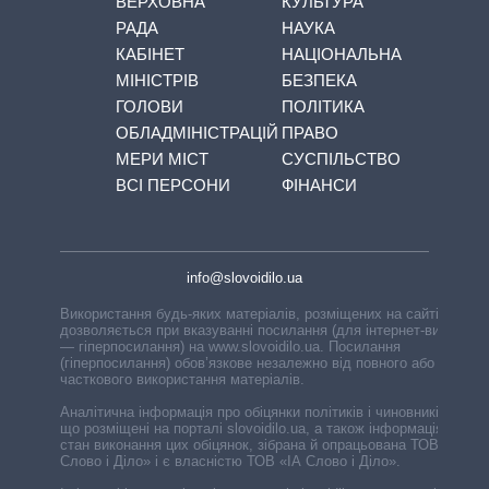
ВЕРХОВНА
КУЛЬТУРА
РАДА
НАУКА
КАБІНЕТ
НАЦІОНАЛЬНА
МІНІСТРІВ
БЕЗПЕКА
ГОЛОВИ
ПОЛІТИКА
ОБЛАДМІНІСТРАЦІЙ
ПРАВО
МЕРИ МІСТ
СУСПІЛЬСТВО
ВСІ ПЕРСОНИ
ФІНАНСИ
info@slovoidilo.ua
Використання будь-яких матеріалів, розміщених на сайті,
дозволяється при вказуванні посилання (для інтернет-видань
— гіперпосилання) на www.slovoidilo.ua. Посилання
(гіперпосилання) обов’язкове незалежно від повного або
часткового використання матеріалів.
Аналітична інформація про обіцянки політиків і чиновників,
що розміщені на порталі slovoidilo.ua, а також інформація про
стан виконання цих обіцянок, зібрана й опрацьована ТОВ «ІА
Слово і Діло» і є власністю ТОВ «ІА Слово і Діло».