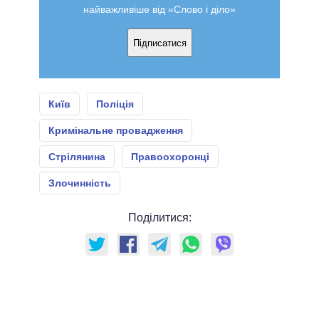
найважливіше від «Слово і діло»
Підписатися
Київ
Поліція
Кримінальне провадження
Стрілянина
Правоохоронці
Злочинність
Поділитися: