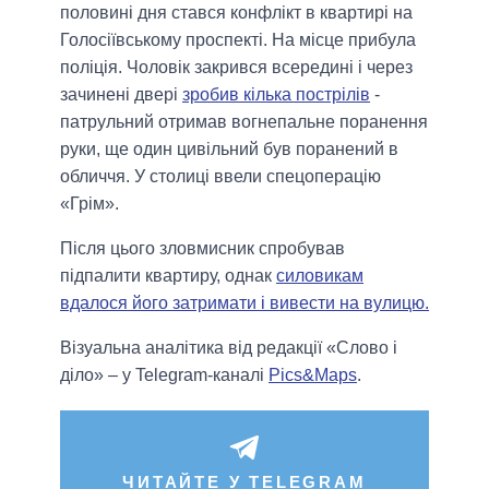
половині дня стався конфлікт в квартирі на
Голосіївському проспекті. На місце прибула
поліція. Чоловік закрився всередині і через
зачинені двері
зробив кілька пострілів
-
патрульний отримав вогнепальне поранення
руки, ще один цивільний був поранений в
обличчя. У столиці ввели спецоперацію
«Грім».
Після цього зловмисник спробував
підпалити квартиру, однак
силовикам
вдалося його затримати і вивести на вулицю.
Візуальна аналітика від редакції «Слово і
діло» – у Telegram-каналі
Pics&Maps
.
ЧИТАЙТЕ У TELEGRAM