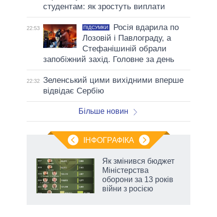
студентам: як зростуть виплати
Росія вдарила по
ПІДСУМКИ
22:53
Лозовій і Павлограду, а
Стефанішиній обрали
запобіжний захід. Головне за день
Зеленський цими вихідними вперше
22:32
відвідає Сербію
Більше новин
ІНФОГРАФІКА
Як змінився бюджет
раїні
Міністерства
ої
оборони за 13 років
війни з росією