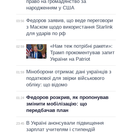
право на громадянство за
народженням у США
Федоров заявив, що веде переговори
03:56
з Маском щодо використання Starlink
для ударів по рф
«Нам теж потрібні ракети»:
02:59
Трамп прокоментував запит
України на Patriot
Міноборони отримає дані українців з
01:59
податкової для звірки військового
обліку: що відомо
Федоров розкрив, як пропонував
01:24
змінити мобілізацію: що
передбачав план
В Україні анонсували підвищення
23:45
зарплат учителям і стипендій