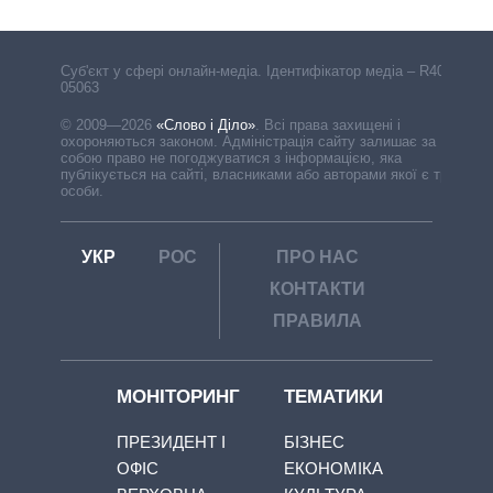
Cуб'єкт у сфері онлайн-медіа. Ідентифікатор медіа – R40-
05063
© 2009—2026
«Слово і Діло»
.
Всі права захищені і
охороняються законом. Адміністрація сайту залишає за
собою право не погоджуватися з інформацією, яка
публікується на сайті, власниками або авторами якої є треті
особи.
УКР
РОС
ПРО НАС
КОНТАКТИ
ПРАВИЛА
МОНІТОРИНГ
ТЕМАТИКИ
ПРЕЗИДЕНТ І
БІЗНЕС
ОФІС
ЕКОНОМІКА