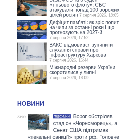
«тіньового флоту»: СБС
атакували понад 100 ворожих
цілей росіян
7 серпня 2026, 18:05
Дефіцит пам’яті: як зріс попит
на чипи за останні роки і що
прогнозують на 2027-й
7 серпня 2026, 17:52
ВАКС відмовився зупинити
слухання справи про
інфраструктуру Харкова
7 серпня 2026, 16:44
Міжнародні резерви України
скоротилися у липні
7 серпня 2026, 18:09
НОВИНИ
Ворог обстріляв
ПІДСУМКИ
23:09
стадіон «Чорноморець», а
Сенат США підтримав
«пекельні санкції» проти рф. Головне