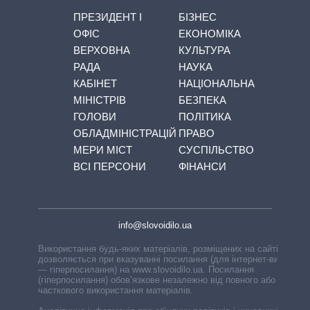
ПРЕЗИДЕНТ І
БІЗНЕС
ОФІС
ЕКОНОМІКА
ВЕРХОВНА
КУЛЬТУРА
РАДА
НАУКА
КАБІНЕТ
НАЦІОНАЛЬНА
МІНІСТРІВ
БЕЗПЕКА
ГОЛОВИ
ПОЛІТИКА
ОБЛАДМІНІСТРАЦІЙ
ПРАВО
МЕРИ МІСТ
СУСПІЛЬСТВО
ВСІ ПЕРСОНИ
ФІНАНСИ
info@slovoidilo.ua
Використання будь-яких матеріалів, розміщених на сайті,
дозволяється при вказуванні посилання (для інтернет-видань
— гіперпосилання) на www.slovoidilo.ua. Посилання
(гіперпосилання) обов’язкове незалежно від повного або
часткового використання матеріалів.