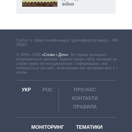
війни
Cуб'єкт у сфері онлайн-медіа. Ідентифікатор медіа – R40-
05063
© 2009—2026
«Слово і Діло»
.
Всі права захищені і
охороняються законом. Адміністрація сайту залишає за
собою право не погоджуватися з інформацією, яка
публікується на сайті, власниками або авторами якої є треті
особи.
УКР
РОС
ПРО НАС
КОНТАКТИ
ПРАВИЛА
МОНІТОРИНГ
ТЕМАТИКИ