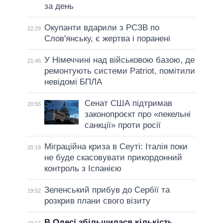
за день
Окупанти вдарили з РСЗВ по
22:29
Слов'янську, є жертва і поранені
У Німеччині над військовою базою, де
21:45
ремонтують системи Patriot, помітили
невідомі БПЛА
Сенат США підтримав
20:55
законопроєкт про «пекельні
санкції» проти росії
Міграційна криза в Сеуті: Італія поки
20:19
не буде скасовувати прикордонний
контроль з Іспанією
Зеленський прибув до Сербії та
19:52
розкрив плани свого візиту
В Одесі збільшилася кількість
19:17