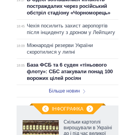
постраждалих через російський
обстріл стадіону «Чорноморець»
Чехія посилить захист аеропортів
18:45
після інциденту з дроном у Лейпцигу
Міжнародні резерви України
18:09
скоротилися у липні
База ФСБ та 6 суден «тіньового
18:05
флоту»: СБС атакували понад 100
ворожих цілей росіян
Більше новин
ІНФОГРАФІКА
жет
Скільки картоплі
вирощували в Україні
ків
до і під час великої