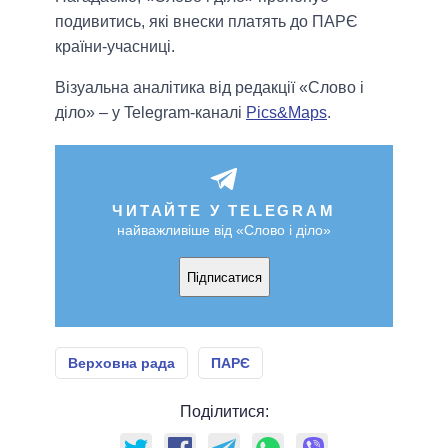
подивитись, які внески платять до ПАРЄ
країни-учасниці.
Візуальна аналітика від редакції «Слово і
діло» – у Telegram-каналі
Pics&Maps
.
ЧИТАЙТЕ У TELEGRAM
найважливіше від «Слово і діло»
Підписатися
Верховна рада
ПАРЄ
Поділитися: