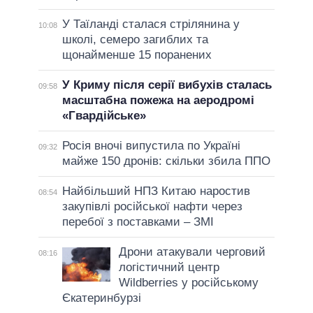
У Таїланді сталася стрілянина у
10:08
школі, семеро загиблих та
щонайменше 15 поранених
У Криму після серії вибухів сталась
09:58
масштабна пожежа на аеродромі
«Гвардійське»
Росія вночі випустила по Україні
09:32
майже 150 дронів: скільки збила ППО
Найбільший НПЗ Китаю наростив
08:54
закупівлі російської нафти через
перебої з поставками – ЗМІ
Дрони атакували черговий
08:16
логістичний центр
Wildberries у російському
Єкатеринбурзі