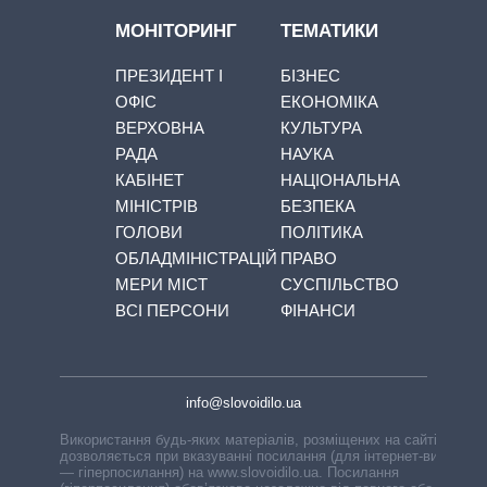
МОНІТОРИНГ
ТЕМАТИКИ
ПРЕЗИДЕНТ І
БІЗНЕС
ОФІС
ЕКОНОМІКА
ВЕРХОВНА
КУЛЬТУРА
РАДА
НАУКА
КАБІНЕТ
НАЦІОНАЛЬНА
МІНІСТРІВ
БЕЗПЕКА
ГОЛОВИ
ПОЛІТИКА
ОБЛАДМІНІСТРАЦІЙ
ПРАВО
МЕРИ МІСТ
СУСПІЛЬСТВО
ВСІ ПЕРСОНИ
ФІНАНСИ
info@slovoidilo.ua
Використання будь-яких матеріалів, розміщених на сайті,
дозволяється при вказуванні посилання (для інтернет-видань
— гіперпосилання) на www.slovoidilo.ua. Посилання