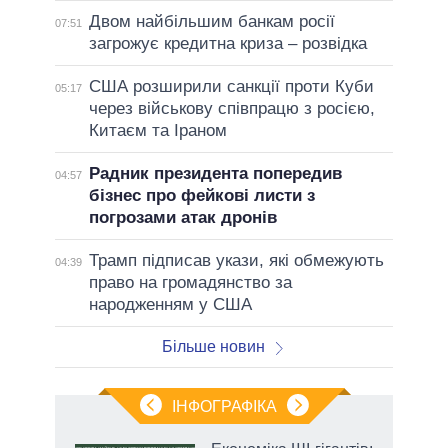
Двом найбільшим банкам росії
07:51
загрожує кредитна криза – розвідка
США розширили санкції проти Куби
05:17
через військову співпрацю з росією,
Китаєм та Іраном
Радник президента попередив
04:57
бізнес про фейкові листи з
погрозами атак дронів
Трамп підписав укази, які обмежують
04:39
право на громадянство за
народженням у США
Більше новин
ІНФОГРАФІКА