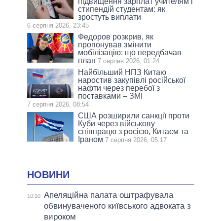
підвищення зарплат учителям і
стипендій студентам: як
зростуть виплати
6 серпня 2026, 23:45
Федоров розкрив, як
пропонував змінити
мобілізацію: що передбачав
план
7 серпня 2026, 01:24
Найбільший НПЗ Китаю
наростив закупівлі російської
нафти через перебої з
поставками – ЗМІ
7 серпня 2026, 08:54
США розширили санкції проти
Куби через військову
співпрацю з росією, Китаєм та
Іраном
7 серпня 2026, 05:17
НОВИНИ
Апеляційна палата оштрафувала
10:10
обвинуваченого київського адвоката з
вироком