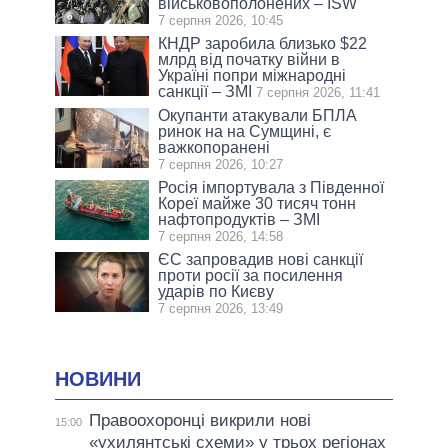
військовополонених – ISW
7 серпня 2026, 10:45
КНДР заробила близько $22
млрд від початку війни в
Україні попри міжнародні
санкції – ЗМІ
7 серпня 2026, 11:41
Окупанти атакували БПЛА
ринок на на Сумщині, є
важкопоранені
7 серпня 2026, 10:27
Росія імпортувала з Південної
Кореї майже 30 тисяч тонн
нафтопродуктів – ЗМІ
7 серпня 2026, 14:58
ЄС запровадив нові санкції
проти росії за посилення
ударів по Києву
7 серпня 2026, 13:49
НОВИНИ
Правоохоронці викрили нові
15:00
«ухилянтські схеми» у трьох регіонах