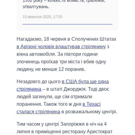
1992 року – кількість вбивств, грабежів,
зґвалтувань.
10 вересня 2020, 17:55
Нагадаємо, 18 червня в Сполучених Штатах
в Арізоні чоловік влаштував стрілянину
з
вікна автомобіля. За півтори години
злочинець проїхав три міста і вбив одну
людину, не менше 12 поранив.
Незадовго до цього
в США була ще одна
стрілянина
– в штаті Джорджія. Тоді двоє
людей загинули, ще сім отримали
поранення. Також того ж дня
в Техасі
сталася стрілянина
в розважальному центрі.
Тим часом у центрі Запоріжжя в ніч на 4
липня в приміщенні ресторану Аристократ