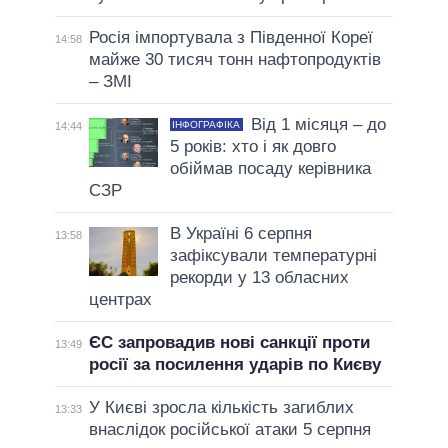
Росія імпортувала з Південної Кореї
14:58
майже 30 тисяч тонн нафтопродуктів
– ЗМІ
Від 1 місяця – до
ІНФОГРАФІКА
14:44
5 років: хто і як довго
обіймав посаду керівника
СЗР
В Україні 6 серпня
13:58
зафіксували температурні
рекорди у 13 обласних
центрах
ЄС запровадив нові санкції проти
13:49
росії за посилення ударів по Києву
У Києві зросла кількість загиблих
13:33
внаслідок російської атаки 5 серпня