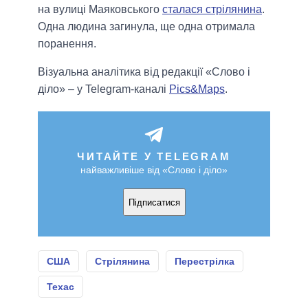
на вулиці Маяковського
сталася стрілянина
.
Одна людина загинула, ще одна отримала
поранення.
Візуальна аналітика від редакції «Слово і
діло» – у Telegram-каналі
Pics&Maps
.
ЧИТАЙТЕ У TELEGRAM
найважливіше від «Слово і діло»
Підписатися
США
Стрілянина
Перестрілка
Техас