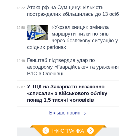
Атака рф на Сумщину: кількість
13:22
постраждалих збільшилась до 13 осіб
«Укрзалізниця» змінила
12:58
маршрути низки потягів
через безпекову ситуацію у
східних регіонах
Генштаб підтвердив удар по
12:49
аеродрому «Гвардійське» та ураження
РЛС в Оленівці
У ТЦК на Закарпатті незаконно
12:07
«списали» з військового обліку
понад 1,5 тисячі чоловіків
Більше новин
ІНФОГРАФІКА