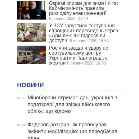
Окремі списки для зими і літа:
Кабмін змінить правила
розподілу електроенергії
6 серпня 2026, 21:49
У ЗСУ запустили тестування
спрощених переведень через
«Армія+»: які підрозділи
доступні
6 серпня 2026, 18:54
Росіяни завдали удару по
сортувальному центру
Укрпошти у Павлограді, є
жертви
6 серпня 2026, 19:30
НОВИНИ
Міноборони отримає дані українців з
01:59
податкової для звірки військового
обліку: що відомо
Федоров розкрив, як пропонував
01:24
змінити мобілізацію: що передбачав
план