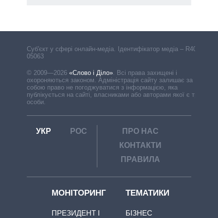
Cуб'єкт у сфері онлайн-медіа. Ідентифікатор медіа – R40-
05063
© 2009—2026
«Слово і Діло»
.
Всі права захищені і
охороняються законом. Адміністрація сайту залишає за
собою право не погоджуватися з інформацією, яка
публікується на сайті, власниками або авторами якої є треті
особи.
УКР
РОС
ПРО НАС
КОНТАКТИ
ПРАВИЛА
МОНІТОРИНГ
ТЕМАТИКИ
ПРЕЗИДЕНТ І
БІЗНЕС