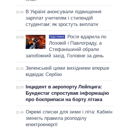
В Україні анонсували підвищення
23:45
зарплат учителям і стипендій
студентам: як зростуть виплати
Росія вдарила по
ПІДСУМКИ
22:53
Лозовій і Павлограду, а
Стефанішиній обрали
запобіжний захід. Головне за день
Зеленський цими вихідними вперше
22:32
відвідає Сербію
Інцидент в аеропорту Лейпцига:
22:03
Бундестаг спростував інформацію
про боєприпаси на борту літака
Окремі списки для зими і літа: Кабмін
21:49
змінить правила розподілу
електроенергії