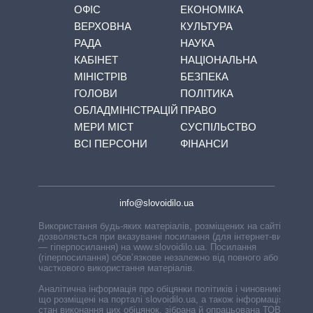
ОФІС
ЕКОНОМІКА
ВЕРХОВНА
КУЛЬТУРА
РАДА
НАУКА
КАБІНЕТ
НАЦІОНАЛЬНА
МІНІСТРІВ
БЕЗПЕКА
ГОЛОВИ
ПОЛІТИКА
ОБЛАДМІНІСТРАЦІЙ
ПРАВО
МЕРИ МІСТ
СУСПІЛЬСТВО
ВСІ ПЕРСОНИ
ФІНАНСИ
info@slovoidilo.ua
Використання будь-яких матеріалів, розміщених на сайті,
дозволяється при вказуванні посилання (для інтернет-видань
— гіперпосилання) на www.slovoidilo.ua. Посилання
(гіперпосилання) обов’язкове незалежно від повного або
часткового використання матеріалів.
Аналітична інформація про обіцянки політиків і чиновників,
що розміщені на порталі slovoidilo.ua, а також інформація про
стан виконання цих обіцянок, зібрана й опрацьована ТОВ «ІА