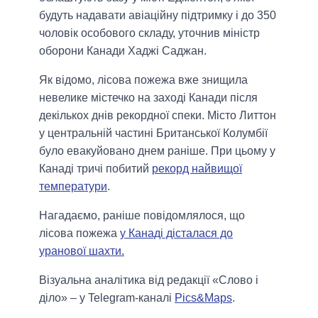
будуть надавати авіаційну підтримку і до 350
чоловік особового складу, уточнив міністр
оборони Канади Хаджі Саджан.
Як відомо, лісова пожежа вже знищила
невелике містечко на заході Канади після
декількох днів рекордної спеки. Місто Литтон
у центральній частині Британської Колумбії
було евакуйовано днем ​​раніше. При цьому у
Канаді тричі побитий
рекорд найвищої
температури
.
Нагадаємо, раніше повідомлялося, що
лісова пожежа
у Канаді дісталася до
уранової шахти.
Візуальна аналітика від редакції «Слово і
діло» – у Telegram-каналі
Pics&Maps
.