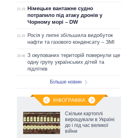
Німецьке вантажне судно
21:29
потрапило під атаку дронів у
Чорному морі – DW
Росія у липні збільшила видобуток
21:25
нафти та газового конденсату – ЗМІ
З окупованих територій повернули ще
20:46
одну групу українських дітей та
підлітків
Більше новин
ІНФОГРАФІКА
нтів:
Скільки картоплі
 і
вирощували в Україні
nAI
до і під час великої
війни