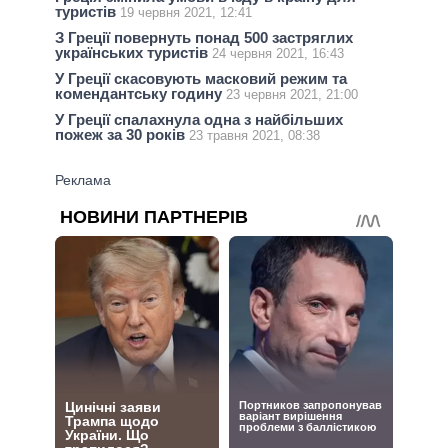
туристів
19 червня 2021, 12:41
З Греції повернуть понад 500 застряглих
українських туристів
24 червня 2021, 16:43
У Греції скасовують масковий режим та
комендантську годину
23 червня 2021, 21:00
У Греції спалахнула одна з найбільших
пожеж за 30 років
23 травня 2021, 08:38