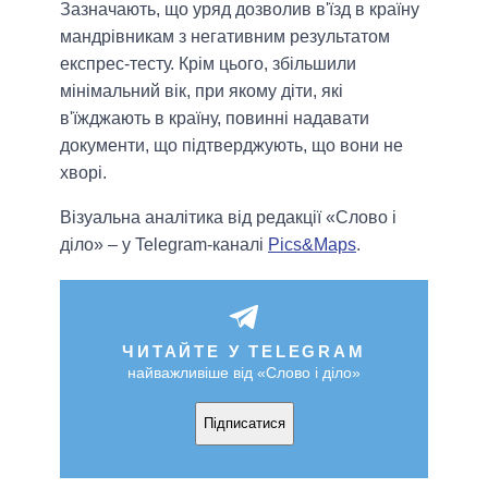
Зазначають, що уряд дозволив в'їзд в країну
мандрівникам з негативним результатом
експрес-тесту. Крім цього, збільшили
мінімальний вік, при якому діти, які
в'їжджають в країну, повинні надавати
документи, що підтверджують, що вони не
хворі.
Візуальна аналітика від редакції «Слово і
діло» – у Telegram-каналі
Pics&Maps
.
ЧИТАЙТЕ У TELEGRAM
найважливіше від «Слово і діло»
Підписатися