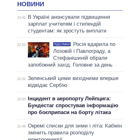
НОВИНИ
В Україні анонсували підвищення
23:45
зарплат учителям і стипендій
студентам: як зростуть виплати
Росія вдарила по
ПІДСУМКИ
22:53
Лозовій і Павлограду, а
Стефанішиній обрали
запобіжний захід. Головне за день
Зеленський цими вихідними вперше
22:32
відвідає Сербію
Інцидент в аеропорту Лейпцига:
22:03
Бундестаг спростував інформацію
про боєприпаси на борту літака
Окремі списки для зими і літа: Кабмін
21:49
змінить правила розподілу
електроенергії