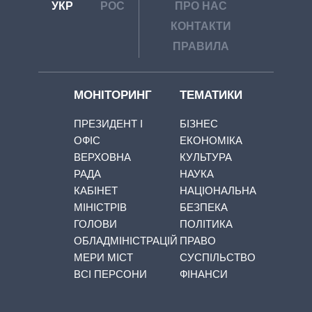
УКР
РОС
ПРО НАС
КОНТАКТИ
ПРАВИЛА
МОНІТОРИНГ
ТЕМАТИКИ
ПРЕЗИДЕНТ І
БІЗНЕС
ОФІС
ЕКОНОМІКА
ВЕРХОВНА
КУЛЬТУРА
РАДА
НАУКА
КАБІНЕТ
НАЦІОНАЛЬНА
МІНІСТРІВ
БЕЗПЕКА
ГОЛОВИ
ПОЛІТИКА
ОБЛАДМІНІСТРАЦІЙ
ПРАВО
МЕРИ МІСТ
СУСПІЛЬСТВО
ВСІ ПЕРСОНИ
ФІНАНСИ