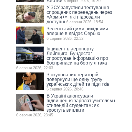
жертви
6 серпня 2026, 19:30
У ЗСУ запустили тестування
спрощених переведень через
«Армія+»: які підрозділи
доступні
6 серпня 2026, 18:54
Зеленський цими вихідними
вперше відвідає Сербію
6 серпня 2026, 22:32
Інцидент в аеропорту
Лейпцига: Бундестаг
спростував інформацію про
боєприпаси на борту літака
6 серпня 2026, 22:03
З окупованих територій
повернули ще одну групу
українських дітей та підлітків
6 серпня 2026, 20:46
В Україні анонсували
підвищення зарплат учителям і
стипендій студентам: як
зростуть виплати
6 серпня 2026, 23:45