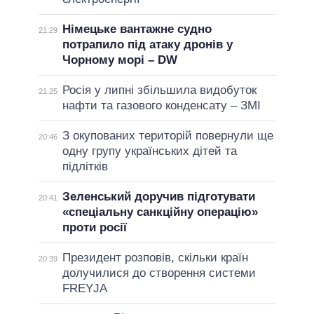
Німецьке вантажне судно
21:29
потрапило під атаку дронів у
Чорному морі – DW
Росія у липні збільшила видобуток
21:25
нафти та газового конденсату – ЗМІ
З окупованих територій повернули ще
20:46
одну групу українських дітей та
підлітків
Зеленський доручив підготувати
20:41
«спеціальну санкційну операцію»
проти росії
Президент розповів, скільки країн
20:39
долучилися до створення системи
FREYJA