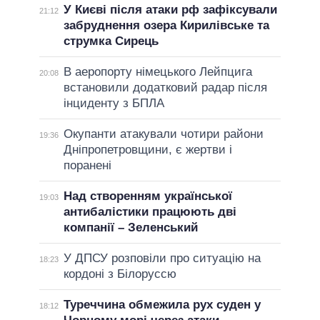
У Києві після атаки рф зафіксували
21:12
забруднення озера Кирилівське та
струмка Сирець
В аеропорту німецького Лейпцига
20:08
встановили додатковий радар після
інциденту з БПЛА
Окупанти атакували чотири райони
19:36
Дніпропетровщини, є жертви і
поранені
Над створенням української
19:03
антибалістики працюють дві
компанії – Зеленський
У ДПСУ розповіли про ситуацію на
18:23
кордоні з Білоруссю
Туреччина обмежила рух суден у
18:12