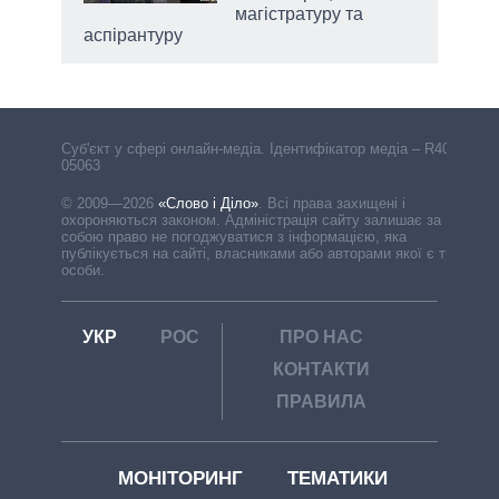
магістратуру та
аспірантуру
Cуб'єкт у сфері онлайн-медіа. Ідентифікатор медіа – R40-
05063
© 2009—2026
«Слово і Діло»
.
Всі права захищені і
охороняються законом. Адміністрація сайту залишає за
собою право не погоджуватися з інформацією, яка
публікується на сайті, власниками або авторами якої є треті
особи.
УКР
РОС
ПРО НАС
КОНТАКТИ
ПРАВИЛА
МОНІТОРИНГ
ТЕМАТИКИ