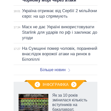
Чорному морі через атаки
Україна отримає від Сербії 2 мільйони
18:01
євро: на що спрямують
Маск не дає Україні використовувати
17:34
Starlink для ударів по рф і закликає до
угоди
На Сумщині помер чоловік, поранений
17:27
внаслідок ворожої атаки на ринок в
Білопіллі
Більше новин
ІНФОГРАФІКА
 5
Як за 10 років
вго
змінилася кількість
вступників на
бакалаврат,