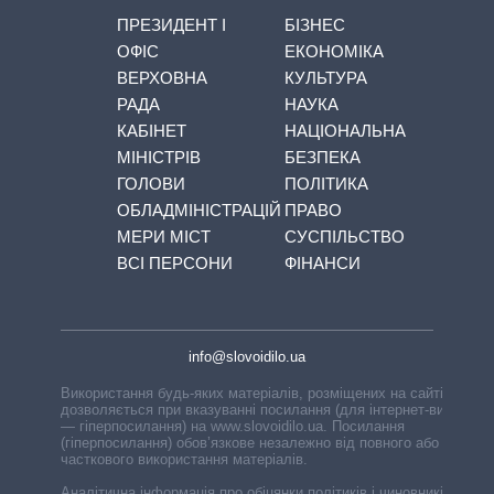
ПРЕЗИДЕНТ І
БІЗНЕС
ОФІС
ЕКОНОМІКА
ВЕРХОВНА
КУЛЬТУРА
РАДА
НАУКА
КАБІНЕТ
НАЦІОНАЛЬНА
МІНІСТРІВ
БЕЗПЕКА
ГОЛОВИ
ПОЛІТИКА
ОБЛАДМІНІСТРАЦІЙ
ПРАВО
МЕРИ МІСТ
СУСПІЛЬСТВО
ВСІ ПЕРСОНИ
ФІНАНСИ
info@slovoidilo.ua
Використання будь-яких матеріалів, розміщених на сайті,
дозволяється при вказуванні посилання (для інтернет-видань
— гіперпосилання) на www.slovoidilo.ua. Посилання
(гіперпосилання) обов’язкове незалежно від повного або
часткового використання матеріалів.
Аналітична інформація про обіцянки політиків і чиновників,