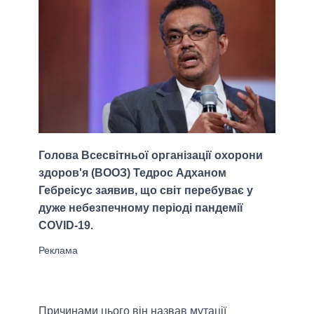
Голова Всесвітньої організації охорони
здоров'я (ВООЗ) Тедрос Адханом
Гебреісус заявив, що світ перебуває у
дуже небезпечному періоді пандемії
COVID-19.
Причинами цього він назвав мутації