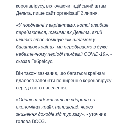
коронавірусу, включаючи індійський штам
Дельта, пише сайт організації 2 липня.
«У поєднанні з варіантами, котрі швидше
передаються, такими як Дельта, який
швидко стає домінуючим штамом у
багатьох країнах, ми перебуваємо в дуже
небезпечному періоді пандемії COVID-19»
, -
сказав Гебреісус.
Він також зазначив, що багатьом країнам
вдалося запобігти поширенню коронавірусу
серед свого населення.
«
Однак пандемія сильно вдарила по
економіках країн, наприклад, через
зниження доходів від туризму
», - уточнив
голова ВООЗ.