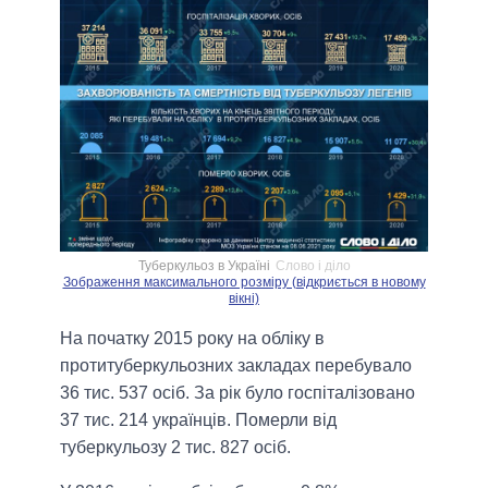
Туберкульоз в Україні
Слово і діло
Зображення максимального розміру (відкриється в новому
вікні)
На початку 2015 року на обліку в
протитуберкульозних закладах перебувало
36 тис. 537 осіб. За рік було госпіталізовано
37 тис. 214 українців. Померли від
туберкульозу 2 тис. 827 осіб.