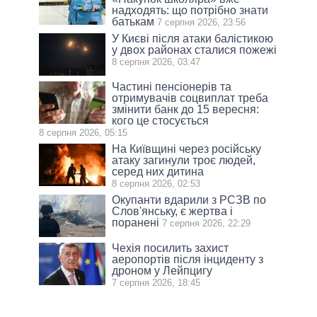
надходять: що потрібно знати
батькам
7 серпня 2026, 23:56
У Києві після атаки балістикою
у двох районах сталися пожежі
8 серпня 2026, 03:47
Частині пенсіонерів та
отримувачів соцвиплат треба
змінити банк до 15 вересня:
кого це стосується
8 серпня 2026, 05:15
На Київщині через російську
атаку загинули троє людей,
серед них дитина
8 серпня 2026, 02:53
Окупанти вдарили з РСЗВ по
Слов'янську, є жертва і
поранені
7 серпня 2026, 22:29
Чехія посилить захист
аеропортів після інциденту з
дроном у Лейпцигу
7 серпня 2026, 18:45