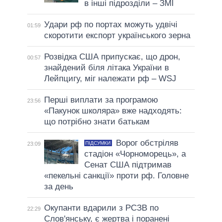
в інші підрозділи – ЗМІ
Удари рф по портах можуть удвічі
01:59
скоротити експорт українського зерна
Розвідка США припускає, що дрон,
00:57
знайдений біля літака України в
Лейпцигу, міг належати рф – WSJ
Перші виплати за програмою
23:56
«Пакунок школяра» вже надходять:
що потрібно знати батькам
Ворог обстріляв
ПІДСУМКИ
23:09
стадіон «Чорноморець», а
Сенат США підтримав
«пекельні санкції» проти рф. Головне
за день
Окупанти вдарили з РСЗВ по
22:29
Слов'янську, є жертва і поранені