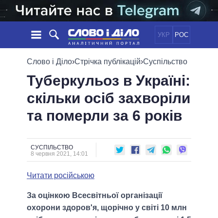
УКР
РОС
НОВИНИ
Слово і Діло
›
Стрічка публікацій
›
Суспільство
Туберкульоз в Україні:
ОБIЦЯНКИ
СТРІЧКА
ПОЛІТИКА
скільки осіб захворіли
ПОДІЇ
ЕКОНОМІКА
ПОЛIТИКИ
та померли за 6 років
СТАТТІ
СУСПІЛЬСТВО
ІНФОГРАФІКА
ДУМКИ
СВІТ
УСІ ПОЛІТИКИ
ОГЛЯДИ
ПРЕЗИДЕНТ І ОФІС
ВІДЕО
СУСПІЛЬСТВО
ДАЙДЖЕСТИ
8 червня 2021, 14:01
ВЕРХОВНА РАДА
ПІДТРИМАТИ
КАБІНЕТ МІНІСТРІВ
Читати російською
ГОЛОВИ ОБЛАДМІНІСТРАЦІЙ
ПОРІВНЯННЯ ПОЛІТИКІВ
За оцінкою Всесвітньої організації
МЕРИ МІСТ
охорони здоров'я, щорічно у світі 10 млн
ВСІ ПЕРСОНИ