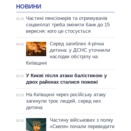
НОВИНИ
Частині пенсіонерів та отримувачів
05:15
соцвиплат треба змінити банк до 15
вересня: кого це стосується
Серед загиблих 4-річна
04:51
дитина: у ДСНС уточнили
наслідки обстрілу на
Київщині
У Києві після атаки балістикою у
03:47
двох районах сталися пожежі
На Київщині через російську атаку
02:53
загинули троє людей, серед них
дитина
Частину військових з полку
02:41
«Скеля» почали переводити