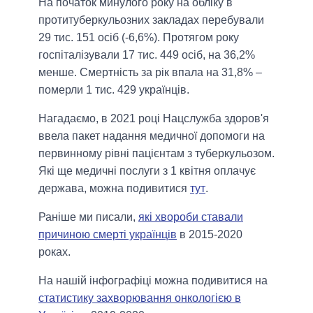
На початок минулого року на обліку в
протитуберкульозних закладах перебували
29 тис. 151 осіб (-6,6%). Протягом року
госпіталізували 17 тис. 449 осіб, на 36,2%
менше. Смертність за рік впала на 31,8% –
померли 1 тис. 429 українців.
Нагадаємо, в 2021 році Нацслужба здоров'я
ввела пакет надання медичної допомоги на
первинному рівні пацієнтам з туберкульозом.
Які ще медичні послуги з 1 квітня оплачує
держава, можна подивитися
тут
.
Раніше ми писали,
які хвороби ставали
причиною смерті українців
в 2015-2020
роках.
На нашій інфографіці можна подивитися на
статистику захворювання онкологією в