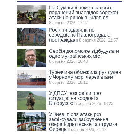
На Сумщині помер чоловік,
поранений внаслідок ворожої
атаки на ринок в Білопіллі
8 серпня 2026, 17:27
Росіяни вдарили по
середмістю Павлограда, є
постраждалі
8 серпня 2026, 21:57
Сербія допоможе відбудувати
одне з українських міст
8 серпня 2026, 16:48
Туреччина обмежила рух суден
у Чорному морі через атаки
8 серпня 2026, 18:12
У ДПСУ розповіли про
ситуацію на кордоні з
Білоруссю
8 серпня 2026, 18:23
У Києві після атаки рф
зафіксували забруднення
озера Кирилівське та струмка
Сирець
8 серпня 2026, 21:12