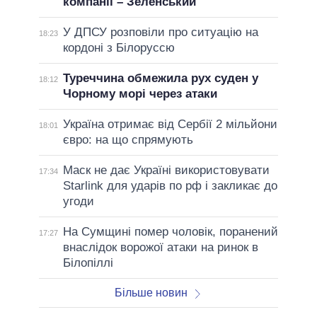
компанії – Зеленський
У ДПСУ розповіли про ситуацію на
18:23
кордоні з Білоруссю
Туреччина обмежила рух суден у
18:12
Чорному морі через атаки
Україна отримає від Сербії 2 мільйони
18:01
євро: на що спрямують
Маск не дає Україні використовувати
17:34
Starlink для ударів по рф і закликає до
угоди
На Сумщині помер чоловік, поранений
17:27
внаслідок ворожої атаки на ринок в
Білопіллі
Більше новин