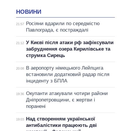
НОВИНИ
Росіяни вдарили по середмістю
21:57
Павлограда, є постраждалі
У Києві після атаки рф зафіксували
21:12
забруднення озера Кирилівське та
струмка Сирець
В аеропорту німецького Лейпцига
20:08
встановили додатковий радар після
інциденту з БПЛА
Окупанти атакували чотири райони
19:36
Дніпропетровщини, є жертви і
поранені
Над створенням української
19:03
антибалістики працюють дві