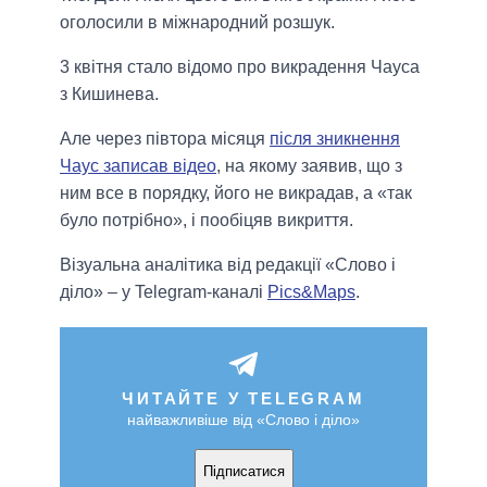
оголосили в міжнародний розшук.
3 квітня стало відомо про викрадення Чауса
з Кишинева.
Але через півтора місяця
після зникнення
Чаус записав відео
, на якому заявив, що з
ним все в порядку, його не викрадав, а «так
було потрібно», і пообіцяв викриття.
Візуальна аналітика від редакції «Слово і
діло» – у Telegram-каналі
Pics&Maps
.
ЧИТАЙТЕ У TELEGRAM
найважливіше від «Слово і діло»
Підписатися