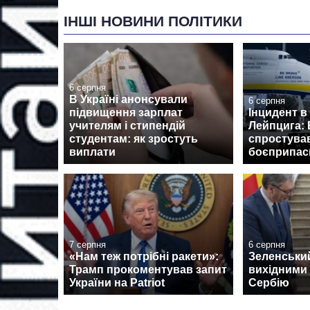
ІНШІ НОВИНИ ПОЛІТИКИ
6 серпня
В Україні анонсували
6 серпня
підвищення зарплат
Інцидент в
учителям і стипендій
Лейпцига: 
студентам: як зростуть
спростува
виплати
боєприпаси
7 серпня
6 серпня
«Нам теж потрібні ракети»:
Зеленськи
Трамп прокоментував запит
вихідними 
України на Patriot
Сербію