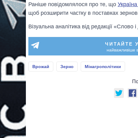
Раніше повідомлялося про те, що
Україна
щоб розширити частку в поставках зернови
Візуальна аналітика від редакції «Слово і
ЧИТАЙТЕ 
найважливіше в
Врожай
Зерно
Мінагрополітики
По