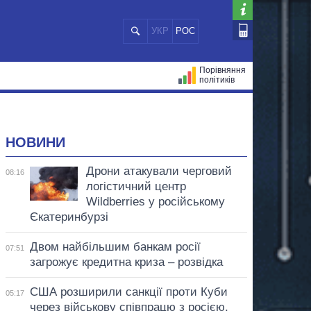
УКР
РОС
Порівняння
політиків
ЦІЙ
МЕРИ МІСТ
ВСІ ПЕРСОНИ
НОВИНИ
Дрони атакували черговий
08:16
логістичний центр
Wildberries у російському
Єкатеринбурзі
Двом найбільшим банкам росії
07:51
загрожує кредитна криза – розвідка
США розширили санкції проти Куби
05:17
через військову співпрацю з росією,