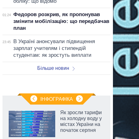
обліку: що відомо
Федоров розкрив, як пропонував
01:24
змінити мобілізацію: що передбачав
план
В Україні анонсували підвищення
23:45
зарплат учителям і стипендій
студентам: як зростуть виплати
Більше новин
ІНФОГРАФІКА
Як зросли тарифи
на холодну воду у
містах України на
початок серпня