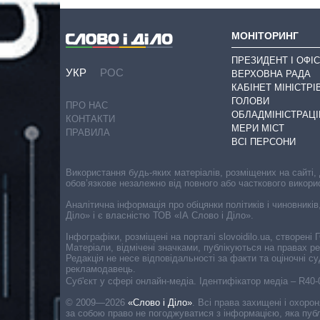
МОНІТОРИНГ
ПРЕЗИДЕНТ І ОФІС
УКР
РОС
ВЕРХОВНА РАДА
КАБІНЕТ МІНІСТРІ
ГОЛОВИ
ПРО НАС
ОБЛАДМІНІСТРАЦІ
КОНТАКТИ
МЕРИ МІСТ
ПРАВИЛА
ВСІ ПЕРСОНИ
Використання будь-яких матеріалів, розміщених на сайті,
обов’язкове незалежно від повного або часткового викори
Аналітична інформація про обіцянки політиків і чиновників
Діло» і є власністю ТОВ «ІА Слово і Діло».
Інфографіки, розміщені на порталі slovoidilo.ua, створен
Матеріали, відмічені значками, публікуються на правах р
Редакція не несе відповідальності за факти та оціночні 
рекламодавець.
Cуб'єкт у сфері онлайн-медіа. Ідентифікатор медіа – R40
© 2009—2026
«Слово і Діло»
.
Всі права захищені і охоро
за собою право не погоджуватися з інформацією, яка публ