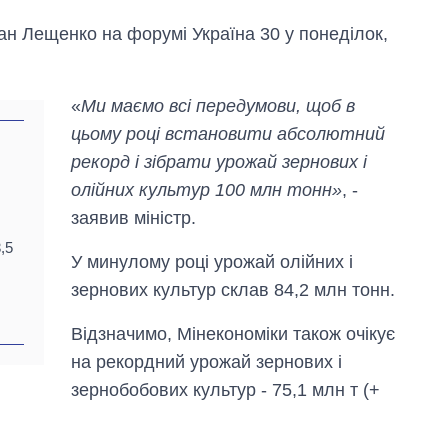
ан Лещенко на форумі Україна 30 у понеділок,
«
Ми маємо всі передумови, щоб в
цьому році встановити абсолютний
рекорд і зібрати урожай зернових і
олійних культур 100 млн тонн»
, -
заявив міністр.
,5
У минулому році урожай олійних і
зернових культур склав 84,2 млн тонн.
Відзначимо, Мінекономіки також очікує
на рекордний урожай зернових і
Як змінився
бюджет
зернобобових культур - 75,1 млн т (+
Міністерства
оборони за 13
років війни з