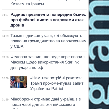
Китаєм та Іраном
Радник президента попередив бізнес
04:57
про фейкові листи з погрозами атак
дронів
Трамп підписав укази, які обмежують
04:39
право на громадянство за народженням
у США
Федоров заявив, що веде переговори з
03:56
Маском щодо використання Starlink
для ударів по рф
«Нам теж потрібні ракети»:
02:59
Трамп прокоментував запит
України на Patriot
Міноборони отримає дані українців з
01:59
податкової для звірки військового