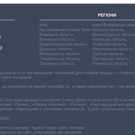
РЕГІОНИ
Київ
Івано-Франківська обл
Автономна республіка Крим
Київська область
Вінницька область
Кіровоградська област
В
Волинська область
Луганська область
Дніпропетровська область
Львівська область
Й
Донецька область
Миколаївська область
Житомирська область
Одеська область
Закарпатська область
Полтавська область
Запорізька область
Рівненська область
 дозволяється при вказуванні посилання (для інтернет-видань — гіперпоси
стання матеріалів.
, що розміщені на порталі slovoidilo.ua, а також інформація про стан вик
і ГО «Система народного контролю Слово і Діло» і є власністю ГО «Систе
еклами: «Промо», «Новини компаній», «Позиція», «Партнерський матеріал
судження, оприлюднені у рекламних матеріалах. Згідно з українським зак
-05063
няються законом. Адміністрація сайту залишає
ікується на сайті, власниками або авторами