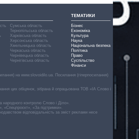
ТЕМАТИКИ
асть
Сумська область
Бізнес
Тернопільська область
Економіка
ь
Харківська область
Культура
Херсонська область
Наука
Хмельницька область
Національна безпека
Черкаська область
Політика
Чернівецька область
Право
Чернігівська область
Суспільство
Фінанси
лання) на www.slovoidilo.ua. Посилання (гіперпосилання)
онання цих обіцянок, зібрана й опрацьована ТОВ «ІА Слово і
ма народного контролю Слово і Діло».
», «Спецпроєкт», «За підтримки».
онодавством відповідальність за зміст реклами несе