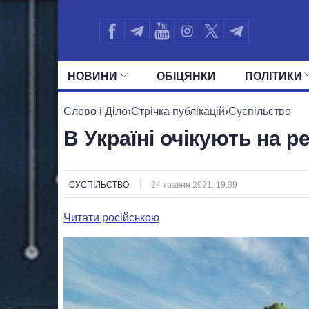
НОВИНИ
ОБIЦЯНКИ
ПОЛIТИКИ
УСІ ПОЛІТИКИ
ПРЕЗИДЕНТ І ОФ
Слово і Діло
›
Стрічка публікацій
›
Суспільство
В Україні очікують на 
СУСПІЛЬСТВО
24 травня 2021, 19:39
Читати російською