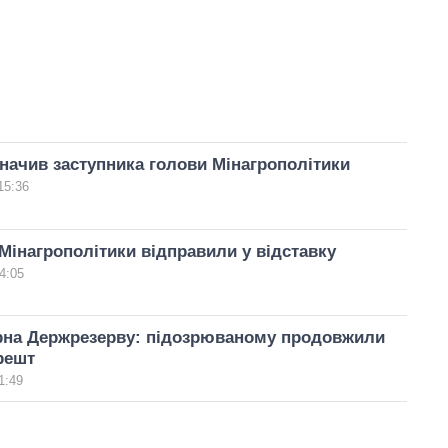
начив заступника голови Мінагрополітики
15:36
 Мінагрополітики відправили у відставку
4:05
ерна Держрезерву: підозрюваному продовжили
решт
1:49