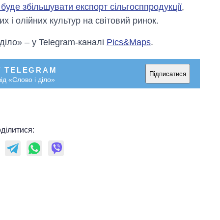
росією
 буде збільшувати експорт сільгосппродукції
,
х і олійних культур на світовий ринок.
 діло» – у Telegram-каналі
Pics&Maps
.
У TELEGRAM
Підписатися
ід «Слово і діло»
ділитися: