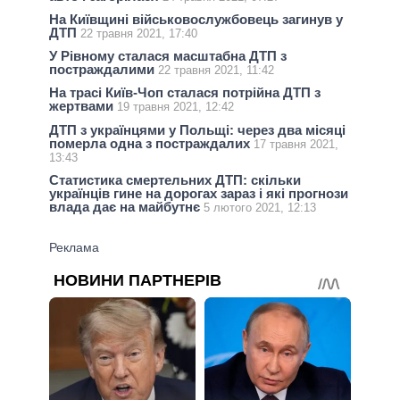
На Київщині військовослужбовець загинув у
ДТП
22 травня 2021, 17:40
У Рівному сталася масштабна ДТП з
постраждалими
22 травня 2021, 11:42
На трасі Київ-Чоп сталася потрійна ДТП з
жертвами
19 травня 2021, 12:42
ДТП з українцями у Польщі: через два місяці
померла одна з постраждалих
17 травня 2021,
13:43
Статистика смертельних ДТП: скільки
українців гине на дорогах зараз і які прогнози
влада дає на майбутнє
5 лютого 2021, 12:13