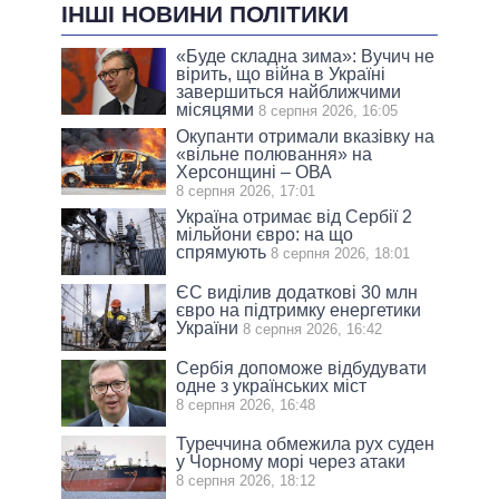
ІНШІ НОВИНИ ПОЛІТИКИ
«Буде складна зима»: Вучич не
вірить, що війна в Україні
завершиться найближчими
місяцями
8 серпня 2026, 16:05
Окупанти отримали вказівку на
«вільне полювання» на
Херсонщині – ОВА
8 серпня 2026, 17:01
Україна отримає від Сербії 2
мільйони євро: на що
спрямують
8 серпня 2026, 18:01
ЄС виділив додаткові 30 млн
євро на підтримку енергетики
України
8 серпня 2026, 16:42
Сербія допоможе відбудувати
одне з українських міст
8 серпня 2026, 16:48
Туреччина обмежила рух суден
у Чорному морі через атаки
8 серпня 2026, 18:12