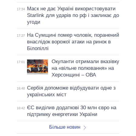
Маск не дає Україні використовувати
17:34
Starlink для ударів по рф і закликає до
угоди
На Сумщині помер чоловік, поранений
17:27
внаслідок ворожої атаки на ринок в
Білопіллі
Окупанти отримали вказівку
17:01
на «вільне полювання» на
Херсонщині – ОВА
Сербія допоможе відбудувати одне з
16:48
українських міст
ЄС виділив додаткові 30 млн євро на
16:42
підтримку енергетики України
Більше новин