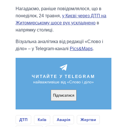
Нагадаємо, раніше повідомлялося, що в
понеділок, 24 травня,
у Києві через ДТП на
Житомирському шосе рух ускладнено
в
напрямку столиці.
Візуальна аналітика від редакції «Слово і
діло» – у Telegram-каналі
Pics&Maps
.
ЧИТАЙТЕ У TELEGRAM
найважливіше від «Слово і діло»
Підписатися
ДТП
Київ
Аварія
Жертви