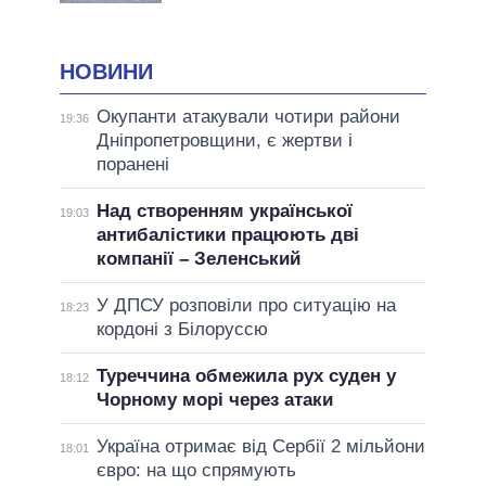
НОВИНИ
Окупанти атакували чотири райони
19:36
Дніпропетровщини, є жертви і
поранені
Над створенням української
19:03
антибалістики працюють дві
компанії – Зеленський
У ДПСУ розповіли про ситуацію на
18:23
кордоні з Білоруссю
Туреччина обмежила рух суден у
18:12
Чорному морі через атаки
Україна отримає від Сербії 2 мільйони
18:01
євро: на що спрямують