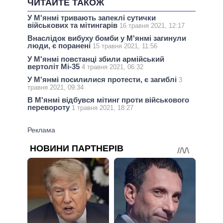
ЧИТАЙТЕ ТАКОЖ
У М'янмі тривають запеклі сутички
військових та мітингарів
16 травня 2021, 12:17
Внаслідок вибуху бомби у М'янмі загинули
люди, є поранені
15 травня 2021, 11:56
У М'янмі повстанці збили армійський
вертоліт Мі-35
4 травня 2021, 06:32
У М'янмі посилилися протести, є загиблі
3
травня 2021, 09:34
В М'янмі відбувся мітинг проти військового
перевороту
1 травня 2021, 18:27