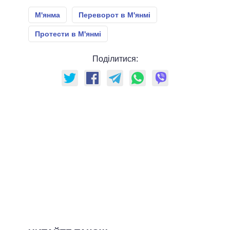
М'янма
Переворот в М'янмі
Протести в М'янмі
Поділитися: