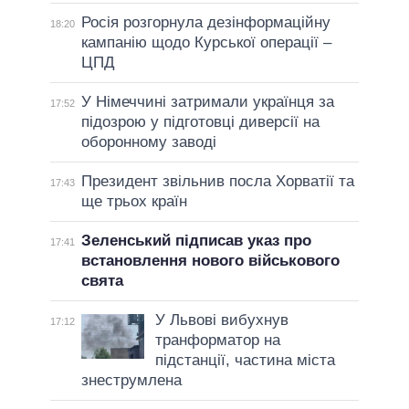
Росія розгорнула дезінформаційну
18:20
кампанію щодо Курської операції –
ЦПД
У Німеччині затримали українця за
17:52
підозрою у підготовці диверсії на
оборонному заводі
Президент звільнив посла Хорватії та
17:43
ще трьох країн
Зеленський підписав указ про
17:41
встановлення нового військового
свята
У Львові вибухнув
17:12
транформатор на
підстанції, частина міста
знеструмлена