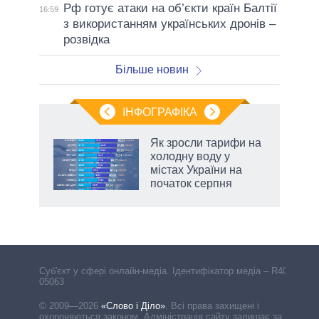
Рф готує атаки на об’єкти країн Балтії
16:59
з використанням українських дронів –
розвідка
Більше новин
ІНФОГРАФІКА
Як зросли тарифи на
раїні
холодну воду у
ої
містах України на
початок серпня
аспі
Cуб'єкт у сфері онлайн-медіа. Ідентифікатор медіа – R40-
05063
© 2009—2026
«Слово і Діло»
.
Всі права захищені і
охороняються законом. Адміністрація сайту залишає за