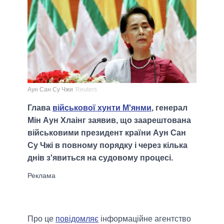
Аун Сан Су Чжи
Reuters
Глава
військової хунти М'янми
, генерал
Мін Аун Хлаінг заявив, що заарештована
військовими президент країни Аун Сан
Су Чжі в повному порядку і через кілька
днів з'явиться на судовому процесі.
Про це
повідомляє
інформаційне агентство