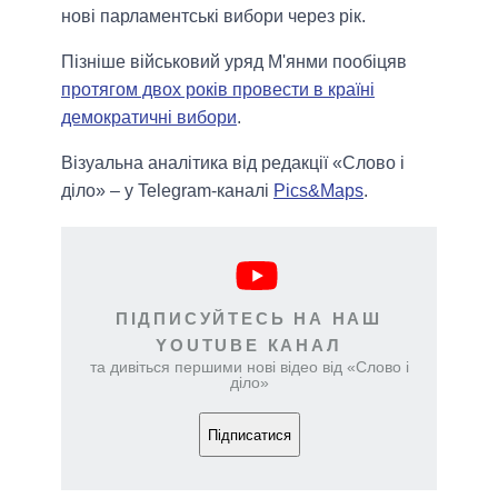
нові парламентські вибори через рік.
Пізніше військовий уряд М'янми пообіцяв
протягом двох років провести в країні
демократичні вибори
.
Візуальна аналітика від редакції «Слово і
діло» – у Telegram-каналі
Pics&Maps
.
ПІДПИСУЙТЕСЬ НА НАШ
YOUTUBE КАНАЛ
та дивіться першими нові відео від «Слово і
діло»
Підписатися