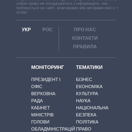
собою право не погоджуватися з інформацією, яка
публікується на сайті, власниками або авторами якої є треті
особи.
УКР
РОС
ПРО НАС
КОНТАКТИ
ПРАВИЛА
МОНІТОРИНГ
ТЕМАТИКИ
ПРЕЗИДЕНТ І
БІЗНЕС
ОФІС
ЕКОНОМІКА
ВЕРХОВНА
КУЛЬТУРА
РАДА
НАУКА
КАБІНЕТ
НАЦІОНАЛЬНА
МІНІСТРІВ
БЕЗПЕКА
ГОЛОВИ
ПОЛІТИКА
ОБЛАДМІНІСТРАЦІЙ
ПРАВО