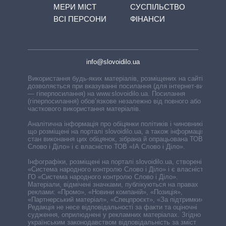
МЕРИ МІСТ
СУСПІЛЬСТВО
ВСІ ПЕРСОНИ
ФІНАНСИ
info@slovoidilo.ua
Використання будь-яких матеріалів, розміщених на сайті,
дозволяється при вказуванні посилання (для інтернет-видань
— гіперпосилання) на www.slovoidilo.ua. Посилання
(гіперпосилання) обов’язкове незалежно від повного або
часткового використання матеріалів.
Аналітична інформація про обіцянки політиків і чиновників,
що розміщені на порталі slovoidilo.ua, а також інформація про
стан виконання цих обіцянок, зібрана й опрацьована ТОВ «ІА
Слово і Діло» і є власністю ТОВ «ІА Слово і Діло».
Інфографіки, розміщені на порталі slovoidilo.ua, створені ГО
«Система народного контролю Слово і Діло» і є власністю
ГО «Система народного контролю Слово і Діло».
Матеріали, відмічені значками, публікуються на правах
реклами: «Промо», «Новини компаній», «Позиція»,
«Партнерський матеріал», «Спецпроєкт», «За підтримки».
Редакція не несе відповідальності за факти та оціночні
судження, оприлюднені у рекламних матеріалах. Згідно з
українським законодавством відповідальність за зміст