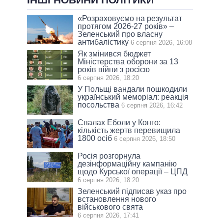
«Розраховуємо на результат
протягом 2026-27 років» –
Зеленський про власну
антибалістику
6 серпня 2026, 16:08
Як змінився бюджет
Міністерства оборони за 13
років війни з росією
6 серпня 2026, 18:20
У Польщі вандали пошкодили
український меморіал: реакція
посольства
6 серпня 2026, 16:42
Спалах Еболи у Конго:
кількість жертв перевищила
1800 осіб
6 серпня 2026, 18:50
Росія розгорнула
дезінформаційну кампанію
щодо Курської операції – ЦПД
6 серпня 2026, 18:20
Зеленський підписав указ про
встановлення нового
військового свята
6 серпня 2026, 17:41