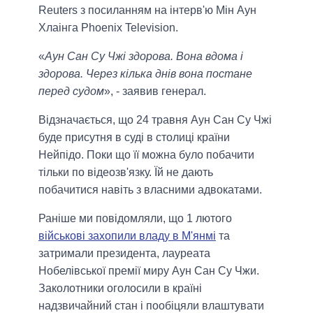
Reuters з посиланням на інтерв'ю Мін Аун
Хлаінга Phoenix Television.
«
Аун Сан Су Чжі здорова. Вона вдома і
здорова. Через кілька днів вона постане
перед судом
», - заявив генерал.
Відзначається, що 24 травня Аун Сан Су Чжі
буде присутня в суді в столиці країни
Нейпідо. Поки що її можна було побачити
тільки по відеозв'язку. Їй не дають
побачитися навіть з власними адвокатами.
Раніше ми повідомляли, що 1 лютого
військові захопили владу в М'янмі
та
затримали президента, лауреата
Нобелівської премії миру Аун Сан Су Чжи.
Заколотники оголосили в країні
надзвичайний стан і пообіцяли влаштувати