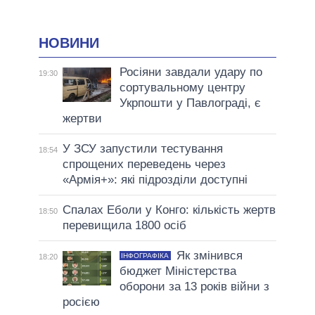
НОВИНИ
Росіяни завдали удару по
19:30
сортувальному центру
Укрпошти у Павлограді, є
жертви
У ЗСУ запустили тестування
18:54
спрощених переведень через
«Армія+»: які підрозділи доступні
Спалах Еболи у Конго: кількість жертв
18:50
перевищила 1800 осіб
Як змінився
ІНФОГРАФІКА
18:20
бюджет Міністерства
оборони за 13 років війни з
росією