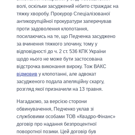
волі, оскільки засуджений нібито страждає на
тяжку хворобу. Прокурор Спеціалізованої
антикорупційної прокуратури заперечував
проти задоволення клопотання,
посилаючись на те, що Педченка засуджено
за вчинення тяжкого злочину, тому у
відповідності до ч. 2 ст. 536 КПК України
щодо нього не може бути застосована
відстрочка виконання вироку. Тож ВАКС
відмовив
у клопотанні, але адвокат
засудженого подала апеляційну скаргу,
розгляд якої призначили на 13 травня.
Нагадаємо, за версією сторони
обвинувачення, Педченко уклав зі
службовими особами ТОВ «Квадро-Фінанс»
договір про надання безпроцентної
поворотної позики. Цей договір був