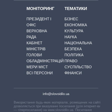
МОНІТОРИНГ
ТЕМАТИКИ
ПРЕЗИДЕНТ І
БІЗНЕС
ОФІС
ЕКОНОМІКА
ВЕРХОВНА
КУЛЬТУРА
РАДА
НАУКА
КАБІНЕТ
НАЦІОНАЛЬНА
МІНІСТРІВ
БЕЗПЕКА
ГОЛОВИ
ПОЛІТИКА
ОБЛАДМІНІСТРАЦІЙ
ПРАВО
МЕРИ МІСТ
СУСПІЛЬСТВО
ВСІ ПЕРСОНИ
ФІНАНСИ
info@slovoidilo.ua
Використання будь-яких матеріалів, розміщених на сайті,
дозволяється при вказуванні посилання (для інтернет-видань
— гіперпосилання) на www.slovoidilo.ua. Посилання