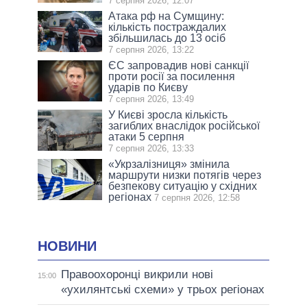
7 серпня 2026, 12:07
Атака рф на Сумщину:
кількість постраждалих
збільшилась до 13 осіб
7 серпня 2026, 13:22
ЄС запровадив нові санкції
проти росії за посилення
ударів по Києву
7 серпня 2026, 13:49
У Києві зросла кількість
загиблих внаслідок російської
атаки 5 серпня
7 серпня 2026, 13:33
«Укрзалізниця» змінила
маршрути низки потягів через
безпекову ситуацію у східних
регіонах
7 серпня 2026, 12:58
НОВИНИ
Правоохоронці викрили нові
15:00
«ухилянтські схеми» у трьох регіонах