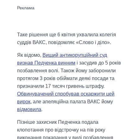
Таке рішення ще 6 квітня ухвалила колегія
суддів ВАКС, повідомляє «Слово і діло».
Як відомо,
Вищий антикорупційний суд
визнав Педченка винним
і засудив до 5 років
позбавлення волі. Також йому заборонили
протягом 3 років обіймати деякі посади та
призначили 17 тисяч гривень штрафу.
Обвинувачений спробував оскаржити цей
вирок
, але апеляційна палата ВАКС йому
відмовила
.
Пізніше захисник Педченка подала
клопотання про відстрочку на пів року
виконання покарання у виді позбавлення