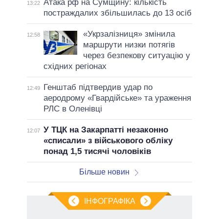
Атака рф на Сумщину: кількість
13:22
постраждалих збільшилась до 13 осіб
«Укрзалізниця» змінила
12:58
маршрути низки потягів
через безпекову ситуацію у
східних регіонах
Генштаб підтвердив удар по
12:49
аеродрому «Гвардійське» та ураження
РЛС в Оленівці
У ТЦК на Закарпатті незаконно
12:07
«списали» з військового обліку
понад 1,5 тисячі чоловіків
Більше новин
ІНФОГРАФІКА