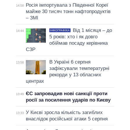
Росія імпортувала з Південної Кореї
14:58
майже 30 тисяч тонн нафтопродуктів
– ЗМІ
Від 1 місяця – до
ІНФОГРАФІКА
14:44
5 років: хто і як довго
обіймав посаду керівника
СЗР
В Україні 6 серпня
13:58
зафіксували температурні
рекорди у 13 обласних
центрах
ЄС запровадив нові санкції проти
13:49
росії за посилення ударів по Києву
У Києві зросла кількість загиблих
13:33
внаслідок російської атаки 5 серпня