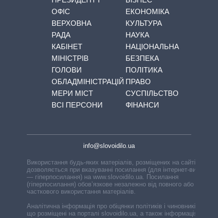
ОФІС
ЕКОНОМІКА
ВЕРХОВНА
КУЛЬТУРА
РАДА
НАУКА
КАБІНЕТ
НАЦІОНАЛЬНА
МІНІСТРІВ
БЕЗПЕКА
ГОЛОВИ
ПОЛІТИКА
ОБЛАДМІНІСТРАЦІЙ
ПРАВО
МЕРИ МІСТ
СУСПІЛЬСТВО
ВСІ ПЕРСОНИ
ФІНАНСИ
info@slovoidilo.ua
Використання будь-яких матеріалів, розміщених на сайті,
дозволяється при вказуванні посилання (для інтернет-видань
— гіперпосилання) на www.slovoidilo.ua. Посилання
(гіперпосилання) обов’язкове незалежно від повного або
часткового використання матеріалів.
Аналітична інформація про обіцянки політиків і чиновників,
що розміщені на порталі slovoidilo.ua, а також інформація про