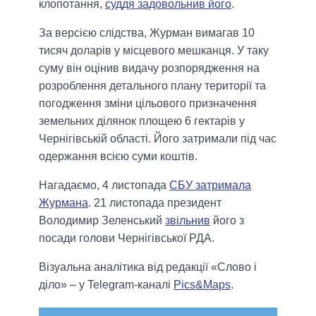
клопотання,
суддя задовольнив його
.
За версією слідства, Журман вимагав 10
тисяч доларів у місцевого мешканця. У таку
суму він оцінив видачу розпорядження на
розроблення детального плану території та
погодження зміни цільового призначення
земельних ділянок площею 6 гектарів у
Чернігівській області. Його затримали під час
одержання всією суми коштів.
Нагадаємо, 4 листопада
СБУ затримала
Журмана
. 21 листопада президент
Володимир Зеленський
звільнив
його з
посади голови Чернігівської РДА.
Візуальна аналітика від редакції «Слово і
діло» – у Telegram-каналі
Pics&Maps
.