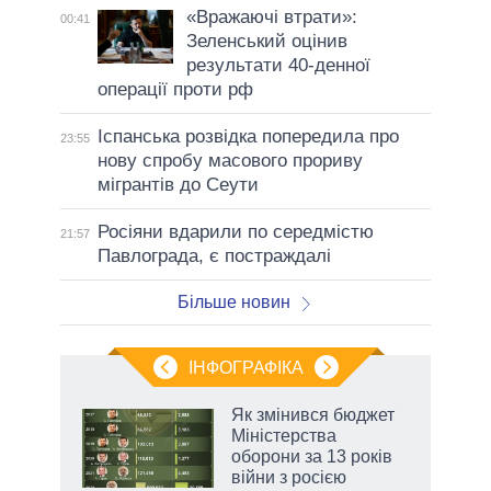
«Вражаючі втрати»:
00:41
Зеленський оцінив
результати 40-денної
операції проти рф
Іспанська розвідка попередила про
23:55
нову спробу масового прориву
мігрантів до Сеути
Росіяни вдарили по середмістю
21:57
Павлограда, є постраждалі
Більше новин
ІНФОГРАФІКА
Як змінився бюджет
ть
Міністерства
оборони за 13 років
війни з росією