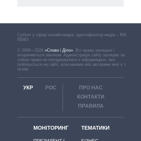
Cуб'єкт у сфері онлайн-медіа. Ідентифікатор медіа – R40-
05063
© 2009—2026
«Слово і Діло»
.
Всі права захищені і
охороняються законом. Адміністрація сайту залишає за
собою право не погоджуватися з інформацією, яка
публікується на сайті, власниками або авторами якої є треті
особи.
УКР
РОС
ПРО НАС
КОНТАКТИ
ПРАВИЛА
МОНІТОРИНГ
ТЕМАТИКИ
ПРЕЗИДЕНТ І
БІЗНЕС