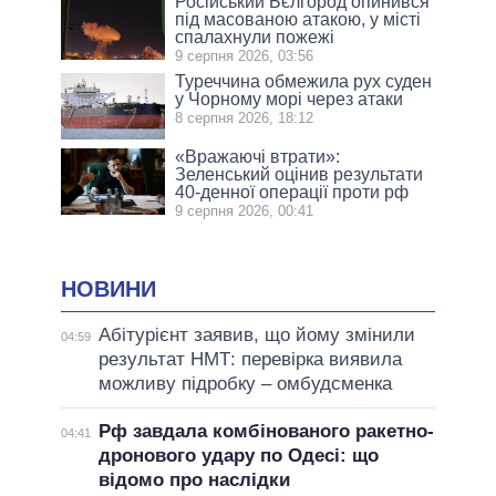
Російський Бєлгород опинився
під масованою атакою, у місті
спалахнули пожежі
9 серпня 2026, 03:56
Туреччина обмежила рух суден
у Чорному морі через атаки
8 серпня 2026, 18:12
«Вражаючі втрати»:
Зеленський оцінив результати
40-денної операції проти рф
9 серпня 2026, 00:41
НОВИНИ
Абітурієнт заявив, що йому змінили
04:59
результат НМТ: перевірка виявила
можливу підробку – омбудсменка
Рф завдала комбінованого ракетно-
04:41
дронового удару по Одесі: що
відомо про наслідки