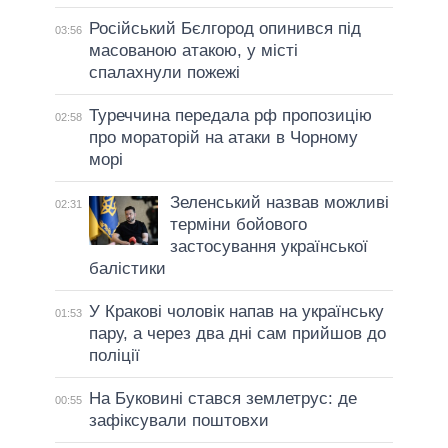
Російський Бєлгород опинився під
03:56
масованою атакою, у місті
спалахнули пожежі
Туреччина передала рф пропозицію
02:58
про мораторій на атаки в Чорному
морі
Зеленський назвав можливі
02:31
терміни бойового
застосування української
балістики
У Кракові чоловік напав на українську
01:53
пару, а через два дні сам прийшов до
поліції
На Буковині стався землетрус: де
00:55
зафіксували поштовхи