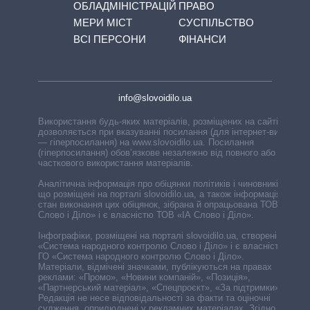
ОБЛАДМІНІСТРАЦІЙ
ПРАВО
МЕРИ МІСТ
СУСПІЛЬСТВО
ВСІ ПЕРСОНИ
ФІНАНСИ
info@slovoidilo.ua
Використання будь-яких матеріалів, розміщених на сайті,
дозволяється при вказуванні посилання (для інтернет-видань
— гіперпосилання) на www.slovoidilo.ua. Посилання
(гіперпосилання) обов’язкове незалежно від повного або
часткового використання матеріалів.
Аналітична інформація про обіцянки політиків і чиновників,
що розміщені на порталі slovoidilo.ua, а також інформація про
стан виконання цих обіцянок, зібрана й опрацьована ТОВ «ІА
Слово і Діло» і є власністю ТОВ «ІА Слово і Діло».
Інфографіки, розміщені на порталі slovoidilo.ua, створені ГО
«Система народного контролю Слово і Діло» і є власністю
ГО «Система народного контролю Слово і Діло».
Матеріали, відмічені значками, публікуються на правах
реклами: «Промо», «Новини компаній», «Позиція»,
«Партнерський матеріал», «Спецпроєкт», «За підтримки».
Редакція не несе відповідальності за факти та оціночні
судження, оприлюднені у рекламних матеріалах. Згідно з