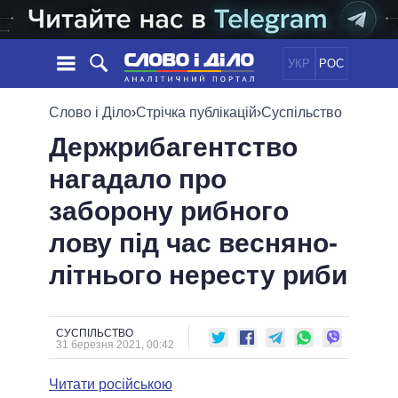
УКР
РОС
НОВИНИ
Слово і Діло
›
Стрічка публікацій
›
Суспільство
Держрибагентство
ОБIЦЯНКИ
СТРІЧКА
ПОЛІТИКА
нагадало про
ПОДІЇ
ЕКОНОМІКА
ПОЛIТИКИ
заборону рибного
СТАТТІ
СУСПІЛЬСТВО
ІНФОГРАФІКА
ДУМКИ
СВІТ
УСІ ПОЛІТИКИ
лову під час весняно-
ОГЛЯДИ
ПРЕЗИДЕНТ І ОФІС
літнього нересту риби
ВІДЕО
ДАЙДЖЕСТИ
ВЕРХОВНА РАДА
ПІДТРИМАТИ
КАБІНЕТ МІНІСТРІВ
ГОЛОВИ ОБЛАДМІНІСТРАЦІЙ
СУСПІЛЬСТВО
ПОРІВНЯННЯ ПОЛІТИКІВ
31 березня 2021, 00:42
МЕРИ МІСТ
Читати російською
ВСІ ПЕРСОНИ