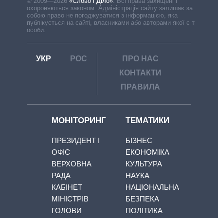
© 2009—2026
«Слово і Діло»
.
Всі права захищені і
охороняються законом. Адміністрація сайту залишає за
собою право не погоджуватися з інформацією, яка
публікується на сайті, власниками або авторами якої є треті
особи.
УКР
РОС
ПРО НАС
КОНТАКТИ
ПРАВИЛА
МОНІТОРИНГ
ТЕМАТИКИ
ПРЕЗИДЕНТ І
БІЗНЕС
ОФІС
ЕКОНОМІКА
ВЕРХОВНА
КУЛЬТУРА
РАДА
НАУКА
КАБІНЕТ
НАЦІОНАЛЬНА
МІНІСТРІВ
БЕЗПЕКА
ГОЛОВИ
ПОЛІТИКА