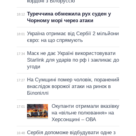
кордоні з Білоруссю
Туреччина обмежила рух суден у
18:12
Чорному морі через атаки
Україна отримає від Сербії 2 мільйони
18:01
євро: на що спрямують
Маск не дає Україні використовувати
17:34
Starlink для ударів по рф і закликає до
угоди
На Сумщині помер чоловік, поранений
17:27
внаслідок ворожої атаки на ринок в
Білопіллі
Окупанти отримали вказівку
17:01
на «вільне полювання» на
Херсонщині – ОВА
Сербія допоможе відбудувати одне з
16:48