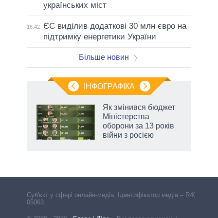
українських міст
ЄС виділив додаткові 30 млн євро на
16:42
підтримку енергетики України
Більше новин
ІНФОГРАФІКА
 5
Як змінився бюджет
вго
Міністерства
оборони за 13 років
війни з росією
аспі
Cуб'єкт у сфері онлайн-медіа. Ідентифікатор медіа – R40-
05063