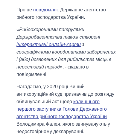
Про це
повідомляє
Державне агентство
рибного господарства України.
«
Рибоохоронними патрулями
Держрибагентства також створені
інтерактивні онлайн-карти
з
географічними координатами заборонених
і (або) дозволених для рибальства місць в
нерестовий період
», - сказано в
повідомленні.
Нагадаємо, у 2020 році Вищий
антикорупційний суд призначив до розгляду
обвинувальний акт щодо
колишнього
першого заступника Голови Державного
агентства рибного господарства України
Володимира Фалея, якого звинувачують у
недостовірному декларуванні.