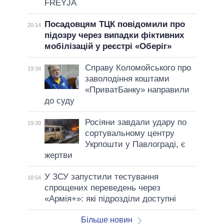
FREYJA
Посадовцям ТЦК повідомили про
20:14
підозру через випадки фіктивних
мобілізацій у реєстрі «Оберіг»
Справу Коломойського про
19:34
заволодіння коштами
«ПриватБанку» направили
до суду
Росіяни завдали удару по
19:30
сортувальному центру
Укрпошти у Павлограді, є
жертви
У ЗСУ запустили тестування
18:54
спрощених переведень через
«Армія+»: які підрозділи доступні
Більше новин