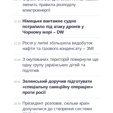
змінить правила розподілу
електроенергії
Німецьке вантажне судно
21:29
потрапило під атаку дронів у
Чорному морі – DW
Росія у липні збільшила видобуток
21:25
нафти та газового конденсату – ЗМІ
З окупованих територій повернули ще
20:46
одну групу українських дітей та
підлітків
Зеленський доручив підготувати
20:41
«спеціальну санкційну операцію»
проти росії
Президент розповів, скільки країн
20:39
долучилися до створення системи