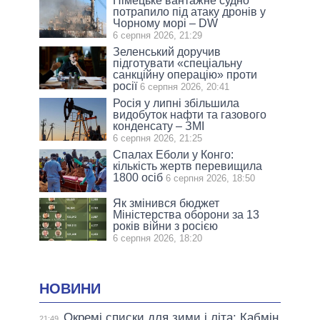
Німецьке вантажне судно
потрапило під атаку дронів у
Чорному морі – DW
6 серпня 2026, 21:29
Зеленський доручив
підготувати «спеціальну
санкційну операцію» проти
росії
6 серпня 2026, 20:41
Росія у липні збільшила
видобуток нафти та газового
конденсату – ЗМІ
6 серпня 2026, 21:25
Спалах Еболи у Конго:
кількість жертв перевищила
1800 осіб
6 серпня 2026, 18:50
Як змінився бюджет
Міністерства оборони за 13
років війни з росією
6 серпня 2026, 18:20
НОВИНИ
Окремі списки для зими і літа: Кабмін
21:49