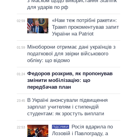
з Маском щодо використання Starlink
для ударів по рф
«Нам теж потрібні ракети»:
02:59
Трамп прокоментував запит
України на Patriot
Міноборони отримає дані українців з
01:59
податкової для звірки військового
обліку: що відомо
Федоров розкрив, як пропонував
01:24
змінити мобілізацію: що
передбачав план
В Україні анонсували підвищення
23:45
зарплат учителям і стипендій
студентам: як зростуть виплати
Росія вдарила по
ПІДСУМКИ
22:53
Лозовій і Павлограду, а