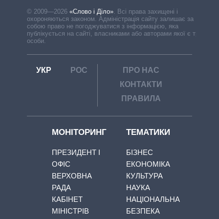
© 2009—2026
«Слово і Діло»
.
Всі права захищені і
охороняються законом. Адміністрація сайту залишає за
собою право не погоджуватися з інформацією, яка
публікується на сайті, власниками або авторами якої є треті
особи.
УКР
РОС
ПРО НАС
КОНТАКТИ
ПРАВИЛА
МОНІТОРИНГ
ТЕМАТИКИ
ПРЕЗИДЕНТ І
БІЗНЕС
ОФІС
ЕКОНОМІКА
ВЕРХОВНА
КУЛЬТУРА
РАДА
НАУКА
КАБІНЕТ
НАЦІОНАЛЬНА
МІНІСТРІВ
БЕЗПЕКА