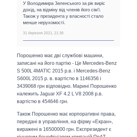
У Володимира Зеленського за рік виріс
дохід, на відміну від членів його сім'ї.
Також у президента у власності стало
менше нерухомості.
31 березня 2021, 21:36
Порошенко має дві службові машини,
записані на його партію - Це Mercedes-Benz
S 500L 4MATIC 2015 р.в. і Mercedes-Benz
S600L 2015 р. в. вартістю в 1146356 і
3439068 грн відповідно. Марині Порошенко
належить Jaguar XF 4.2 L V8 2008 р.в.
вартістю в 454646 грн.
Також Порошенко має корпоративні права,
передані в управління, на фірму «Екран»,
виражені в 16500000 грн. Експрезидент є
кінцевим бенефіціаром компаній ПрАТ