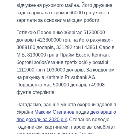
відчуження рухомого майна. Його дружина
задекларувала скромні 66000 грн у якості
зарплати за основним місцем роботи.
Готівкою Порошенко зберігає 51200000
доларів і 423300000 грн, на його рахунках -
3089180 доларів, 331292 грн і 43861 Євро в
МІБ, 8190000 грн в Прайм Ессетс Кепітал,
боргові зобов'язання третіх осіб у розмірі
1111000 грн і 1030000 доларів. За кордоном
на рахунку в Kathrein Privatbank AG
Порошенко має 500000 доларів і 49908
фунтів стерлінгів.
Нагадаємо, раніше міністр охорони здоров'я
України
Максим Степанов
подав
декларацію
про доходи за 2020 рік
. Степанов володіє
годинником, картинами, парою автомобілів і