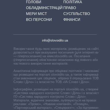
ГОЛОВИ
ПОЛІТИКА
ОБЛАДМІНІСТРАЦІЙ
ПРАВО
МЕРИ МІСТ
СУСПІЛЬСТВО
ВСІ ПЕРСОНИ
ФІНАНСИ
info@slovoidilo.ua
Використання будь-яких матеріалів, розміщених на сайті,
дозволяється при вказуванні посилання (для інтернет-видань
— гіперпосилання) на www.slovoidilo.ua. Посилання
(гіперпосилання) обов’язкове незалежно від повного або
часткового використання матеріалів.
Аналітична інформація про обіцянки політиків і чиновників,
що розміщені на порталі slovoidilo.ua, а також інформація про
стан виконання цих обіцянок, зібрана й опрацьована ТОВ «ІА
Слово і Діло» і є власністю ТОВ «ІА Слово і Діло».
Інфографіки, розміщені на порталі slovoidilo.ua, створені ГО
«Система народного контролю Слово і Діло» і є власністю
ГО «Система народного контролю Слово і Діло».
Матеріали, відмічені значками, публікуються на правах
реклами: «Промо», «Новини компаній», «Позиція»,
«Партнерський матеріал», «Спецпроєкт», «За підтримки».