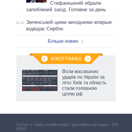
Стефанішиній обрали
запобіжний захід. Головне за день
Зеленський цими вихідними вперше
22:32
відвідає Сербію
Більше новин
ІНФОГРАФІКА
и на
Вісім масованих
ударів по Україні за
а
літо: Київ та область
стали головною
ціллю рф
Cуб'єкт у сфері онлайн-медіа. Ідентифікатор медіа – R40-
05063