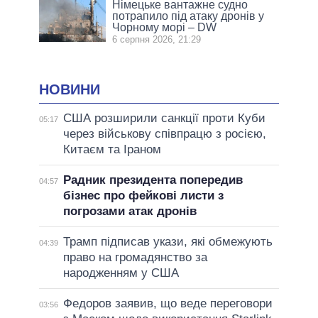
Німецьке вантажне судно
потрапило під атаку дронів у
Чорному морі – DW
6 серпня 2026, 21:29
НОВИНИ
США розширили санкції проти Куби
05:17
через військову співпрацю з росією,
Китаєм та Іраном
Радник президента попередив
04:57
бізнес про фейкові листи з
погрозами атак дронів
Трамп підписав укази, які обмежують
04:39
право на громадянство за
народженням у США
Федоров заявив, що веде переговори
03:56