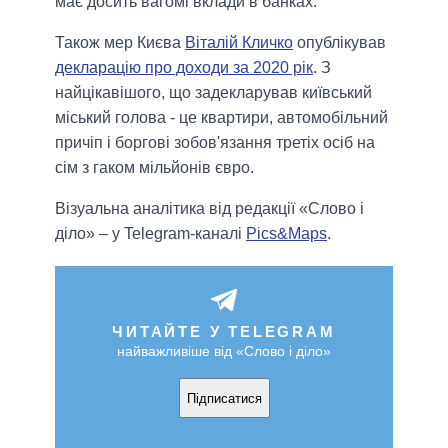
має досить вагомі вклади в банках.
Також мер Києва
Віталій Кличко
опублікував
декларацію про доходи за 2020 рік
. З
найцікавішого, що задекларував київський
міський голова - це квартири, автомобільний
причіп і боргові зобов'язання третіх осіб на
сім з гаком мільйонів євро.
Візуальна аналітика від редакції «Слово і
діло» – у Telegram-каналі
Pics&Maps
.
ЧИТАЙТЕ У TELEGRAM
найважливіше від «Слово і діло»
Підписатися