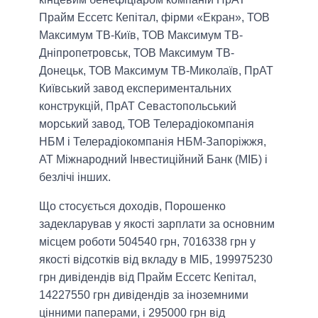
Прайм Ессетс Кепітал, фірми «Екран», ТОВ
Максимум ТВ-Київ, ТОВ Максимум ТВ-
Дніпропетровськ, ТОВ Максимум ТВ-
Донецьк, ТОВ Максимум ТВ-Миколаїв, ПрАТ
Київський завод експериментальних
конструкцій, ПрАТ Севастопольський
морський завод, ТОВ Телерадіокомпанія
НБМ і Телерадіокомпанія НБМ-Запоріжжя,
АТ Міжнародний Інвестиційний Банк (МІБ) і
безлічі інших.
Що стосується доходів, Порошенко
задекларував у якості зарплати за основним
місцем роботи 504540 грн, 7016338 грн у
якості відсотків від вкладу в МІБ, 199975230
грн дивідендів від Прайм Ессетс Кепітал,
14227550 грн дивідендів за іноземними
цінними паперами, і 295000 грн від