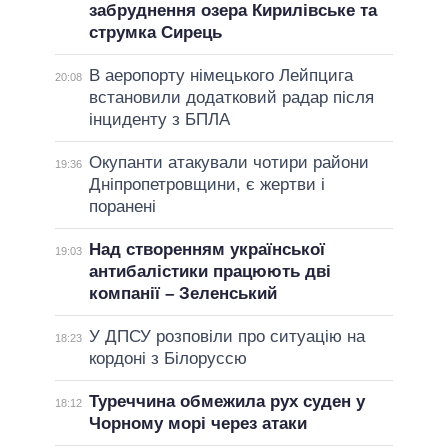
забруднення озера Кирилівське та
струмка Сирець
В аеропорту німецького Лейпцига
20:08
встановили додатковий радар після
інциденту з БПЛА
Окупанти атакували чотири райони
19:36
Дніпропетровщини, є жертви і
поранені
Над створенням української
19:03
антибалістики працюють дві
компанії – Зеленський
У ДПСУ розповіли про ситуацію на
18:23
кордоні з Білоруссю
Туреччина обмежила рух суден у
18:12
Чорному морі через атаки