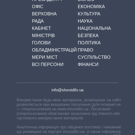
ОФІС
ЕКОНОМІКА
ВЕРХОВНА
КУЛЬТУРА
РАДА
НАУКА
КАБІНЕТ
НАЦІОНАЛЬНА
МІНІСТРІВ
БЕЗПЕКА
ГОЛОВИ
ПОЛІТИКА
ОБЛАДМІНІСТРАЦІЙ
ПРАВО
МЕРИ МІСТ
СУСПІЛЬСТВО
ВСІ ПЕРСОНИ
ФІНАНСИ
info@slovoidilo.ua
Використання будь-яких матеріалів, розміщених на сайті,
дозволяється при вказуванні посилання (для інтернет-видань
— гіперпосилання) на www.slovoidilo.ua. Посилання
(гіперпосилання) обов’язкове незалежно від повного або
часткового використання матеріалів.
Аналітична інформація про обіцянки політиків і чиновників,
що розміщені на порталі slovoidilo.ua, а також інформація про