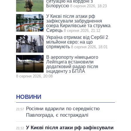
ситуацію на кордоні з
Білоруссю
8 серпня 2026, 18:23
У Києві після атаки рф
зафіксували забруднення
озера Кирилівське та струмка
Сирець
8 серпня 2026, 21:12
Україна отримає від Сербії 2
мільйони євро: на що
спрямують
8 серпня 2026, 18:01
В аеропорту німецького
Лейпцига встановили
додатковий радар після
інциденту з БПЛА
8 серпня 2026, 20:08
НОВИНИ
Росіяни вдарили по середмістю
21:57
Павлограда, є постраждалі
У Києві після атаки рф зафіксували
21:12