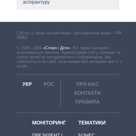
аспірантуру
Cуб'єкт у сфері онлайн-медіа. Ідентифікатор медіа – R40-
05063
© 2009—2026
«Слово і Діло»
.
Всі права захищені і
охороняються законом. Адміністрація сайту залишає за
собою право не погоджуватися з інформацією, яка
публікується на сайті, власниками або авторами якої є треті
особи.
УКР
РОС
ПРО НАС
КОНТАКТИ
ПРАВИЛА
МОНІТОРИНГ
ТЕМАТИКИ
ПРЕЗИДЕНТ І
БІЗНЕС