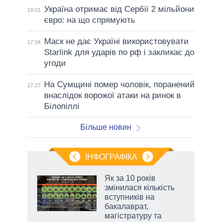
Україна отримає від Сербії 2 мільйони
18:01
євро: на що спрямують
Маск не дає Україні використовувати
17:34
Starlink для ударів по рф і закликає до
угоди
На Сумщині помер чоловік, поранений
17:27
внаслідок ворожої атаки на ринок в
Білопіллі
Більше новин
ІНФОГРАФІКА
Як за 10 років
 за
змінилася кількість
асть
вступників на
бакалаврат,
магістратуру та