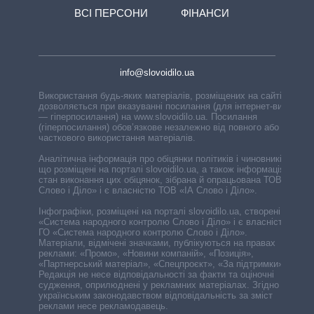
ВСІ ПЕРСОНИ
ФІНАНСИ
info@slovoidilo.ua
Використання будь-яких матеріалів, розміщених на сайті,
дозволяється при вказуванні посилання (для інтернет-видань
— гіперпосилання) на www.slovoidilo.ua. Посилання
(гіперпосилання) обов’язкове незалежно від повного або
часткового використання матеріалів.
Аналітична інформація про обіцянки політиків і чиновників,
що розміщені на порталі slovoidilo.ua, а також інформація про
стан виконання цих обіцянок, зібрана й опрацьована ТОВ «ІА
Слово і Діло» і є власністю ТОВ «ІА Слово і Діло».
Інфографіки, розміщені на порталі slovoidilo.ua, створені ГО
«Система народного контролю Слово і Діло» і є власністю
ГО «Система народного контролю Слово і Діло».
Матеріали, відмічені значками, публікуються на правах
реклами: «Промо», «Новини компаній», «Позиція»,
«Партнерський матеріал», «Спецпроєкт», «За підтримки».
Редакція не несе відповідальності за факти та оціночні
судження, оприлюднені у рекламних матеріалах. Згідно з
українським законодавством відповідальність за зміст
реклами несе рекламодавець.