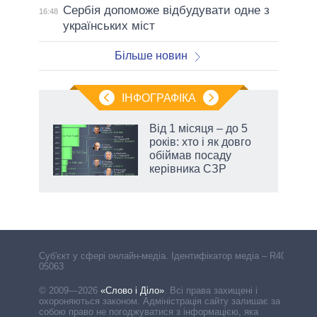
Сербія допоможе відбудувати одне з
16:48
українських міст
Більше новин
ІНФОГРАФІКА
Від 1 місяця – до 5
раїні
років: хто і як довго
ої
обіймав посаду
керівника СЗР
аспі
Cуб'єкт у сфері онлайн-медіа. Ідентифікатор медіа – R40-
05063
© 2009—2026
«Слово і Діло»
.
Всі права захищені і
охороняються законом. Адміністрація сайту залишає за
собою право не погоджуватися з інформацією, яка