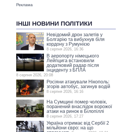
ІНШІ НОВИНИ ПОЛІТИКИ
Невідомий дрон залетів у
Болгарію та вибухнув біля
кордону з Румунією
8 серпня 2026, 16:36
В аеропорту німецького
Лейпцига встановили
додатковий радар після
інциденту з БПЛА
8 серпня 2026, 20:08
Росіяни атакували Нікополь:
згорів автобус, загинув водій
8 серпня 2026, 16:16
На Сумщині помер чоловік,
поранений внаслідок ворожої
атаки на ринок в Білопіллі
8 серпня 2026, 17:27
Україна отримає від Сербії 2
мільйони євро: на що