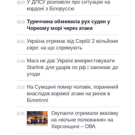
У ДПСУ розповіли про ситуацію на
18:23
кордоні з Білоруссю
Туреччина обмежила рух суден у
18:12
Чорному морі через атаки
Україна отримає від Сербії 2 мільйони
18:01
євро: на що спрямують
Маск не дає Україні використовувати
17:34
Starlink для ударів по рф і закликає до
угоди
На Сумщині помер чоловік, поранений
17:27
внаслідок ворожої атаки на ринок в
Білопіллі
Окупанти отримали вказівку
17:01
на «вільне полювання» на
Херсонщині – ОВА