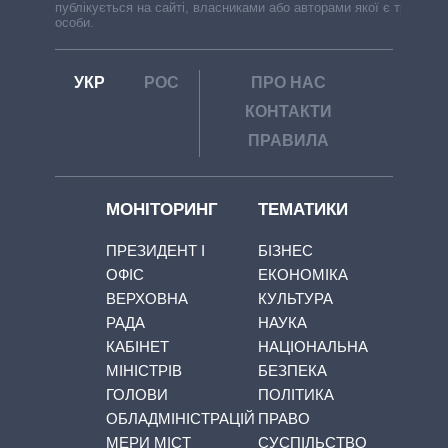
публікується на сайті, власниками або авторами якої є треті
особи.
УКР
РОС
ПРО НАС
КОНТАКТИ
ПРАВИЛА
МОНІТОРИНГ
ТЕМАТИКИ
ПРЕЗИДЕНТ І
БІЗНЕС
ОФІС
ЕКОНОМІКА
ВЕРХОВНА
КУЛЬТУРА
РАДА
НАУКА
КАБІНЕТ
НАЦІОНАЛЬНА
МІНІСТРІВ
БЕЗПЕКА
ГОЛОВИ
ПОЛІТИКА
ОБЛАДМІНІСТРАЦІЙ
ПРАВО
МЕРИ МІСТ
СУСПІЛЬСТВО