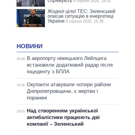
спрямують
8 серпня 2026, 18:01
Жодної цілої ТЕС: Зеленський
описав ситуацію в енергетиці
України
8 серпня 2026, 15:38
НОВИНИ
В аеропорту німецького Лейпцига
20:08
встановили додатковий радар після
інциденту з БПЛА
Окупанти атакували чотири райони
19:36
Дніпропетровщини, є жертви і
поранені
Над створенням української
19:03
антибалістики працюють дві
компанії – Зеленський