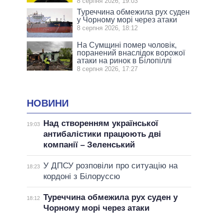
8 серпня 2026, 19:03
Туреччина обмежила рух суден
у Чорному морі через атаки
8 серпня 2026, 18:12
На Сумщині помер чоловік,
поранений внаслідок ворожої
атаки на ринок в Білопіллі
8 серпня 2026, 17:27
НОВИНИ
Над створенням української
19:03
антибалістики працюють дві
компанії – Зеленський
У ДПСУ розповіли про ситуацію на
18:23
кордоні з Білоруссю
Туреччина обмежила рух суден у
18:12
Чорному морі через атаки