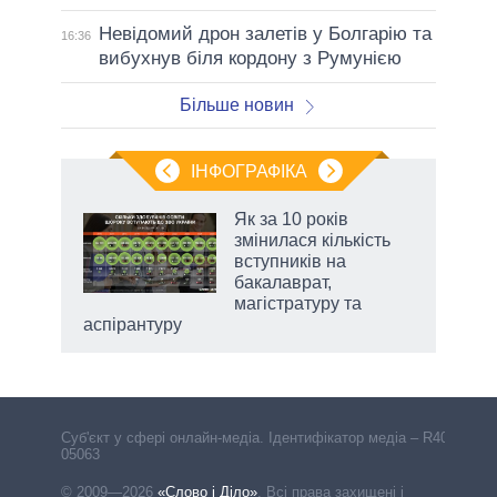
Невідомий дрон залетів у Болгарію та
16:36
вибухнув біля кордону з Румунією
Більше новин
ІНФОГРАФІКА
 5
Як за 10 років
вго
змінилася кількість
вступників на
бакалаврат,
магістратуру та
аспірантуру
Cуб'єкт у сфері онлайн-медіа. Ідентифікатор медіа – R40-
05063
© 2009—2026
«Слово і Діло»
.
Всі права захищені і