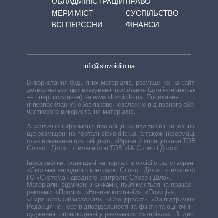
ОБЛАДМІНІСТРАЦІЙ
ПРАВО
МЕРИ МІСТ
СУСПІЛЬСТВО
ВСІ ПЕРСОНИ
ФІНАНСИ
info@slovoidilo.ua
Використання будь-яких матеріалів, розміщених на сайті,
дозволяється при вказуванні посилання (для інтернет-видань
— гіперпосилання) на www.slovoidilo.ua. Посилання
(гіперпосилання) обов’язкове незалежно від повного або
часткового використання матеріалів.
Аналітична інформація про обіцянки політиків і чиновників,
що розміщені на порталі slovoidilo.ua, а також інформація про
стан виконання цих обіцянок, зібрана й опрацьована ТОВ «ІА
Слово і Діло» і є власністю ТОВ «ІА Слово і Діло».
Інфографіки, розміщені на порталі slovoidilo.ua, створені ГО
«Система народного контролю Слово і Діло» і є власністю
ГО «Система народного контролю Слово і Діло».
Матеріали, відмічені значками, публікуються на правах
реклами: «Промо», «Новини компаній», «Позиція»,
«Партнерський матеріал», «Спецпроєкт», «За підтримки».
Редакція не несе відповідальності за факти та оціночні
судження, оприлюднені у рекламних матеріалах. Згідно з