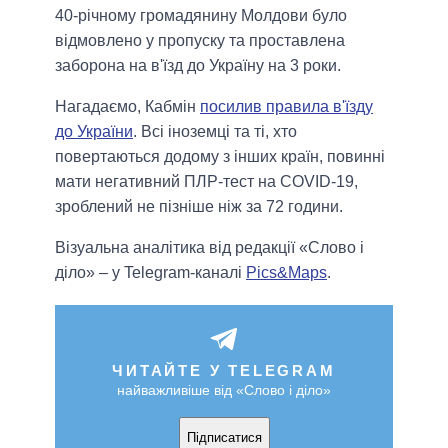
40-річному громадянину Молдови було
відмовлено у пропуску та проставлена
заборона на в'їзд до Україну на 3 роки.
Нагадаємо, Кабмін
посилив правила в'їзду
до України
. Всі іноземці та ті, хто
повертаються додому з інших країн, повинні
мати негативний ПЛР-тест на COVID-19,
зроблений не пізніше ніж за 72 години.
Візуальна аналітика від редакції «Слово і
діло» – у Telegram-каналі
Pics&Maps
.
ЧИТАЙТЕ У TELEGRAM
найважливіше від «Слово і діло»
Підписатися