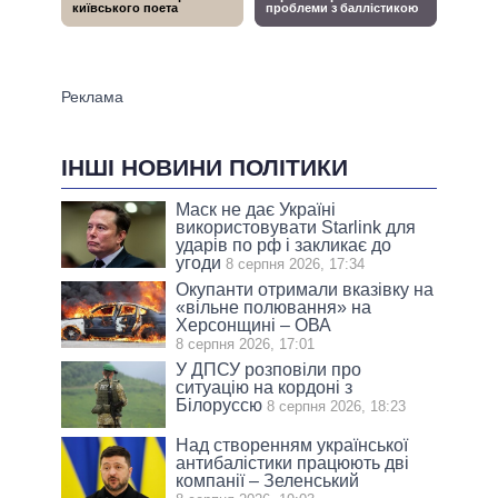
ІНШІ НОВИНИ ПОЛІТИКИ
Маск не дає Україні
використовувати Starlink для
ударів по рф і закликає до
угоди
8 серпня 2026, 17:34
Окупанти отримали вказівку на
«вільне полювання» на
Херсонщині – ОВА
8 серпня 2026, 17:01
У ДПСУ розповіли про
ситуацію на кордоні з
Білоруссю
8 серпня 2026, 18:23
Над створенням української
антибалістики працюють дві
компанії – Зеленський