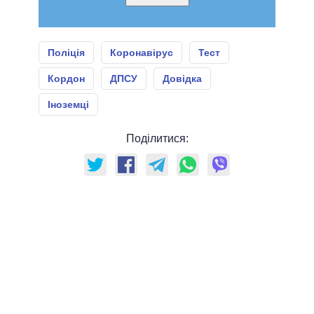
Поліція
Коронавірус
Тест
Кордон
ДПСУ
Довідка
Іноземці
Поділитися: