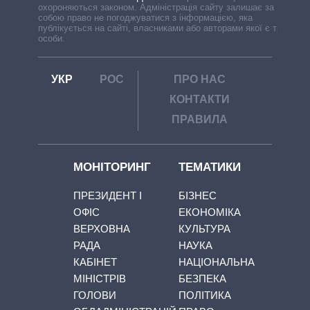
охороняються законом. Адміністрація сайту залишає за
собою право не погоджуватися з інформацією, яка
публікується на сайті, власниками або авторами якої є треті
особи.
УКР
РОС
ПРО НАС
КОНТАКТИ
ПРАВИЛА
МОНІТОРИНГ
ТЕМАТИКИ
ПРЕЗИДЕНТ І
БІЗНЕС
ОФІС
ЕКОНОМІКА
ВЕРХОВНА
КУЛЬТУРА
РАДА
НАУКА
КАБІНЕТ
НАЦІОНАЛЬНА
МІНІСТРІВ
БЕЗПЕКА
ГОЛОВИ
ПОЛІТИКА