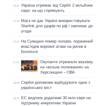
Україна отримає від Сербії 2 мільйони
18:01
євро: на що спрямують
Маск не дає Україні використовувати
17:34
Starlink для ударів по рф і закликає до
угоди
На Сумщині помер чоловік, поранений
17:27
внаслідок ворожої атаки на ринок в
Білопіллі
Окупанти отримали вказівку
17:01
на «вільне полювання» на
Херсонщині – ОВА
Сербія допоможе відбудувати одне з
16:48
українських міст
ЄС виділив додаткові 30 млн євро на
16:42
підтримку енергетики України